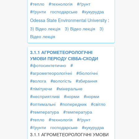
#тепло
#технологія
#ґрунт
#ґрунти
господарське
#кукурудза
Odessa State Environmental University
:
3) Відео лекція
3) Відео лекція
3)
Відео лекція
3.1.1 АГРОМЕТЕОРОЛОГІЧНІ
УМОВИ ПЕРІОДУ СІВБА-СХОДИ
#фотосинтетично
#
#агрометеорологічні
#біологічні
#волога
#вологість
#збирання
#лімітуючи
#мінеральне
#несприятливі
#норми
#норми
#оптимальні
#попередник
#світло
#температура
#температура
#тепло
#технологія
#ґрунт
#ґрунти
господарське
#кукурудза
3.1.1 АГРОМЕТЕОРОЛОГІЧНІ УМОВИ