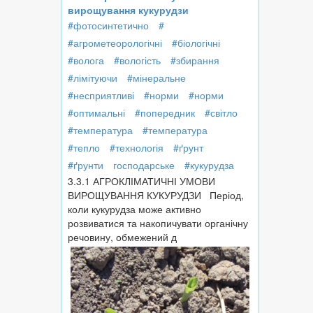
вирощування кукурудзи
#фотосинтетично
#
#агрометеорологічні
#біологічні
#волога
#вологість
#збирання
#лімітуючи
#мінеральне
#несприятливі
#норми
#норми
#оптимальні
#попередник
#світло
#температура
#температура
#тепло
#технологія
#ґрунт
#ґрунти
господарське
#кукурудза
3.3.1 АГРОКЛІМАТИЧНІ УМОВИ
ВИРОЩУВАННЯ КУКУРУДЗИ Період,
коли кукурудза може активно
розвиватися та накопичувати органічну
речовину, обмежений д