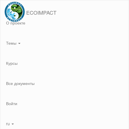
ECOIMPACT
О проекте
Темы
Курсы
Все документы
Войти
ru