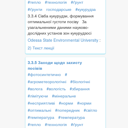
#тепло
#технологія
#ґрунт
#ґрунти
господарське
#кукурудза
3.3.4 Сівба кукурудзи, формування
оптимальної густоти посіву За
узагальненими даними науково-
дослідних установ зон кукурудзосі
Odessa State Environmental University
:
2) Текст лекції
3.3.5 Заходи щодо захисту
посівів
#фотосинтетично
#
#агрометеорологічні
#біологічні
#волога
#вологість
#збирання
#лімітуючи
#мінеральне
#несприятливі
#норми
#норми
#оптимальні
#попередник
#світло
#температура
#температура
#тепло
#технологія
#ґрунт