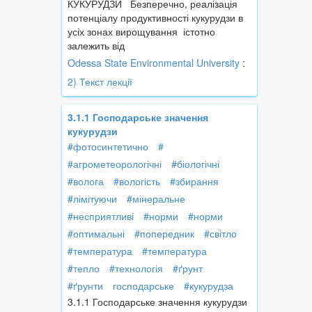
КУКУРУДЗИ Безперечно, реалізація
потенціалу продуктивності кукурудзи в
усіх зонах вирощування істотно
залежить від
Odessa State Environmental University
:
2) Текст лекції
3.1.1 Господарське значення
кукурудзи
#фотосинтетично
#
#агрометеорологічні
#біологічні
#волога
#вологість
#збирання
#лімітуючи
#мінеральне
#несприятливі
#норми
#норми
#оптимальні
#попередник
#світло
#температура
#температура
#тепло
#технологія
#ґрунт
#ґрунти
господарське
#кукурудза
3.1.1 Господарське значення кукурудзи