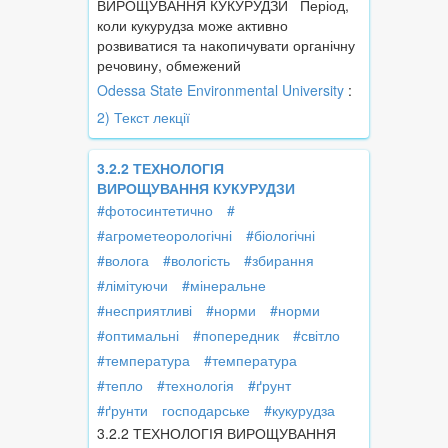
ВИРОЩУВАННЯ КУКУРУДЗИ Період,
коли кукурудза може активно
розвиватися та накопичувати органічну
речовину, обмежений
Odessa State Environmental University
:
2) Текст лекції
3.2.2 ТЕХНОЛОГІЯ
ВИРОЩУВАННЯ КУКУРУДЗИ
#фотосинтетично
#
#агрометеорологічні
#біологічні
#волога
#вологість
#збирання
#лімітуючи
#мінеральне
#несприятливі
#норми
#норми
#оптимальні
#попередник
#світло
#температура
#температура
#тепло
#технологія
#ґрунт
#ґрунти
господарське
#кукурудза
3.2.2 ТЕХНОЛОГІЯ ВИРОЩУВАННЯ