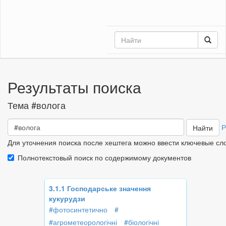
Результаты поиска
Тема
#волога
Р
Найти
Для уточнения поиска после хештега можно ввести ключевые сл
Полнотекстовый поиск по содержимому документов
3.1.1 Господарське значення
кукурудзи
#фотосинтетично
#
#агрометеорологічні
#біологічні