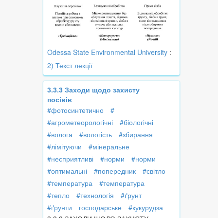
Odessa State Environmental University
:
2) Текст лекції
3.3.3 Заходи щодо захисту
посівів
#фотосинтетично
#
#агрометеорологічні
#біологічні
#волога
#вологість
#збирання
#лімітуючи
#мінеральне
#несприятливі
#норми
#норми
#оптимальні
#попередник
#світло
#температура
#температура
#тепло
#технологія
#ґрунт
#ґрунти
господарське
#кукурудза