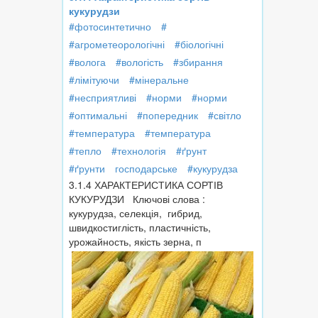
кукурудзи
#фотосинтетично
#
#агрометеорологічні
#біологічні
#волога
#вологість
#збирання
#лімітуючи
#мінеральне
#несприятливі
#норми
#норми
#оптимальні
#попередник
#світло
#температура
#температура
#тепло
#технологія
#ґрунт
#ґрунти
господарське
#кукурудза
3.1.4 ХАРАКТЕРИСТИКА СОРТІВ
КУКУРУДЗИ Ключові слова :
кукурудза, селекція, гибрид,
швидкостиглість, пластичність,
урожайность, якість зерна, п