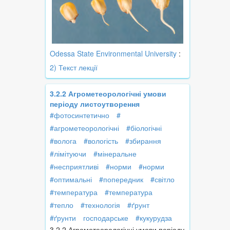
Odessa State Environmental University
:
2) Текст лекції
3.2.2 Агрометеорологічні умови
періоду листоутворення
#фотосинтетично
#
#агрометеорологічні
#біологічні
#волога
#вологість
#збирання
#лімітуючи
#мінеральне
#несприятливі
#норми
#норми
#оптимальні
#попередник
#світло
#температура
#температура
#тепло
#технологія
#ґрунт
#ґрунти
господарське
#кукурудза
3.2.2 Агрометеорологічні умови періоду