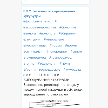
3.3.2 Технологія вирощування
кукурудзи
#фотосинтетично
#
#агрометеорологічні
#біологічні
#волога
#вологість
#збирання
#лімітуючи
#мінеральне
#несприятливі
#норми
#норми
#оптимальні
#попередник
#світло
#температура
#температура
#тепло
#технологія
#ґрунт
#ґрунти
господарське
#кукурудза
3.3.2 ТЕХНОЛОГІЯ
ВИРОЩУВАННЯ КУКУРУДЗИ
Безперечно, реалізація потенціалу
продуктивності кукурудзи в усіх зонах
вирощування істотно залеж