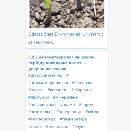
Odessa State Environmental University
:
2) Текст лекції
3.2.3 Агрометеорологічні умови
періоду викидання волоті –
дозрівання качана
#фотосинтетично
#
#агрометеорологічні
#біологічні
#волога
#вологість
#збирання
#лімітуючи
#мінеральне
#несприятливі
#норми
#норми
#оптимальні
#попередник
#світло
#температура
#температура
#тепло
#технологія
#ґрунт