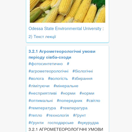
Odessa State Environmental University
:
2) Текст лекції
3.2.1 Агрометеорологічні умови
періоду сівба-сходи
#фотосинтетично
#
#агрометеорологічні
#біологічні
#волога
#вологість
#збирання
#лімітуючи
#мінеральне
#несприятливі
#норми
#норми
#оптимальні
#попередник
#світло
#температура
#температура
#тепло
#технологія
#ґрунт
#ґрунти
господарське
#кукурудза
3.2.1 АГРОМЕТЕОРОЛОГІЧНІ УМОВИ