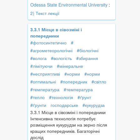
Odessa State Environmental University
:
2) Текст лекції
3.3.1 Місце в сівозміні і
попередники
#фотосинтетично
#
#агрометеорологічні
#біологічні
#волога
#вологість
#збирання
#лімітуючи
#мінеральне
#несприятливі
#норми
#норми
#оптимальні
#попередник
#світло
#температура
#температура
#тепло
#технологія
#ґрунт
#ґрунти
господарське
#кукурудза
3.3.1 Місце в сівозміні і попередники
Інтенсивна технологія потребує
розміщення кукурудзи на зерно після
кращих попередників. Багаторічні
дослід