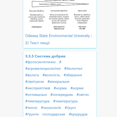
Odessa State Environmental University
:
2) Текст лекції
3.3.3 Система добрив
#фотосинтетично
#
#агрометеорологічні
#біологічні
#волога
#вологість
#збирання
#лімітуючи
#мінеральне
#несприятливі
#норми
#норми
#оптимальні
#попередник
#світло
#температура
#температура
#тепло
#технологія
#ґрунт
#ґрунти
господарське
#кукурудза