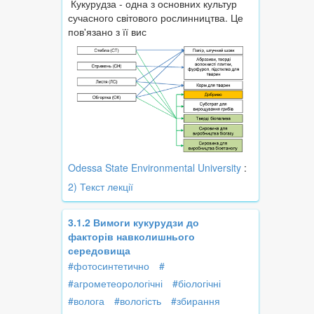
Кукурудза - одна з основних культур
сучасного світового рослинництва. Це
пов'язано з її вис
Odessa State Environmental University
:
2) Текст лекції
3.1.2 Вимоги кукурудзи до
факторів навколишнього
середовища
#фотосинтетично
#
#агрометеорологічні
#біологічні
#волога
#вологість
#збирання