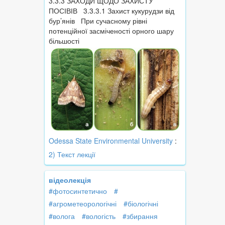
3.3.3 ЗАХОДИ ЩОДО ЗАХИСТУ
ПОСІВІВ 3.3.3.1 Захист кукурудзи від
бур’янів При сучасному рівні
потенційної засміченості орного шару
більшості
Odessa State Environmental University
:
2) Текст лекції
відеолекція
#фотосинтетично
#
#агрометеорологічні
#біологічні
#волога
#вологість
#збирання