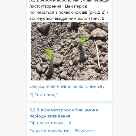
листоутворення Цей період
починається з появою сходів (рис.2.2) і
закінчується вкиданням волоті (рис. 2.
Odessa State Environmental University
:
2) Текст лекції
3.2.3 Агрометеорологічні умови
періоду викидання
#фотосинтетично
#
#агрометеорологічні
#біологічні