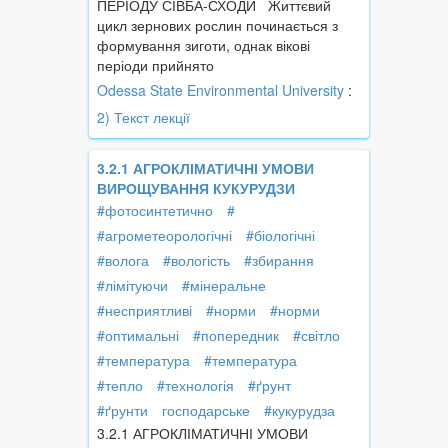
ПЕРІОДУ СІВБА-СХОДИ Життєвий
цикл зернових рослин починається з
формування зиготи, однак вікові
періоди прийнято
Odessa State Environmental University
:
2) Текст лекції
3.2.1 АГРОКЛІМАТИЧНІ УМОВИ
ВИРОЩУВАННЯ КУКУРУДЗИ
#фотосинтетично
#
#агрометеорологічні
#біологічні
#волога
#вологість
#збирання
#лімітуючи
#мінеральне
#несприятливі
#норми
#норми
#оптимальні
#попередник
#світло
#температура
#температура
#тепло
#технологія
#ґрунт
#ґрунти
господарське
#кукурудза
3.2.1 АГРОКЛІМАТИЧНІ УМОВИ