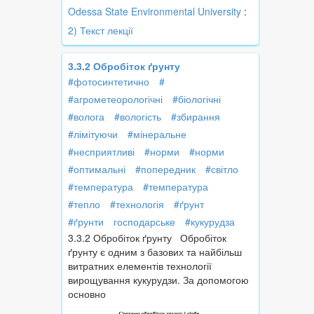
Odessa State Environmental University
:
2) Текст лекції
3.3.2 Обробіток ґрунту
#фотосинтетично
#
#агрометеорологічні
#біологічні
#волога
#вологість
#збирання
#лімітуючи
#мінеральне
#несприятливі
#норми
#норми
#оптимальні
#попередник
#світло
#температура
#температура
#тепло
#технологія
#ґрунт
#ґрунти
господарське
#кукурудза
3.3.2 Обробіток ґрунту Обробіток
ґрунту є одним з базових та найбільш
витратних елементів технології
вирощування кукурудзи. За допомогою
основно