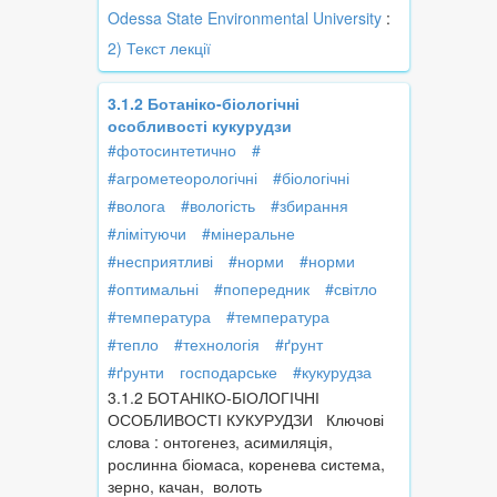
Odessa State Environmental University
:
2) Текст лекції
3.1.2 Ботаніко-біологічні
особливості кукурудзи
#фотосинтетично
#
#агрометеорологічні
#біологічні
#волога
#вологість
#збирання
#лімітуючи
#мінеральне
#несприятливі
#норми
#норми
#оптимальні
#попередник
#світло
#температура
#температура
#тепло
#технологія
#ґрунт
#ґрунти
господарське
#кукурудза
3.1.2 БОТАНІКО-БІОЛОГІЧНІ
ОСОБЛИВОСТІ КУКУРУДЗИ Ключові
слова : онтогенез, асимиляція,
рослинна біомаса, коренева система,
зерно, качан, волоть