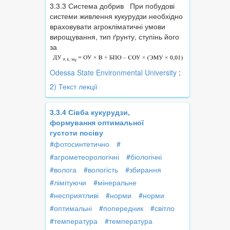
3.3.3 Система добрив При побудові
системи живлення кукурудзи необхідно
враховувати агрокліматичні умови
вирощування, тип ґрунту, ступінь його
за
Odessa State Environmental University
:
2) Текст лекції
3.3.4 Сівба кукурудзи,
формування оптимальної
густоти посіву
#фотосинтетично
#
#агрометеорологічні
#біологічні
#волога
#вологість
#збирання
#лімітуючи
#мінеральне
#несприятливі
#норми
#норми
#оптимальні
#попередник
#світло
#температура
#температура