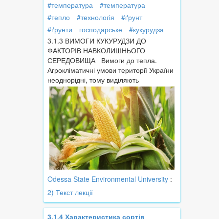
#температура
#температура
#тепло
#технологія
#ґрунт
#ґрунти
господарське
#кукурудза
3.1.3 ВИМОГИ КУКУРУДЗИ ДО
ФАКТОРІВ НАВКОЛИШНЬОГО
СЕРЕДОВИЩА Вимоги до тепла.
Агрокліматичні умови території України
неоднорідні, тому виділяють
Odessa State Environmental University
:
2) Текст лекції
3.1.4 Характеристика сортів