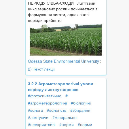
ПЕРІОДУ СІВБА-СХОДИ Життєвий
цикл зернових рослин починається з
формування зиготи, однак вікові
періоди прийнято
Odessa State Environmental University
:
2) Текст лекції
3.2.2 Агрометеорологічні умови
періоду листоутворення
#фотосинтетично
#
#агрометеорологічні
#біологічні
#волога
#вологість
#збирання
#лімітуючи
#мінеральне
#несприятливі
#норми
#норми