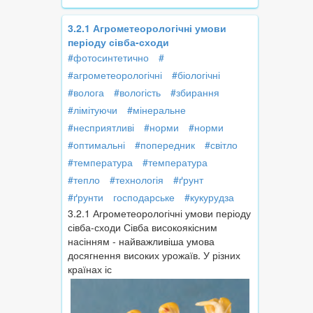
3.2.1 Агрометеорологічні умови
періоду сівба-сходи
#фотосинтетично
#
#агрометеорологічні
#біологічні
#волога
#вологість
#збирання
#лімітуючи
#мінеральне
#несприятливі
#норми
#норми
#оптимальні
#попередник
#світло
#температура
#температура
#тепло
#технологія
#ґрунт
#ґрунти
господарське
#кукурудза
3.2.1 Агрометеорологічні умови періоду
сівба-сходи Сівба високоякісним
насінням - найважливіша умова
досягнення високих урожаїв. У різних
країнах іс