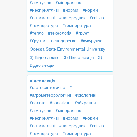
#лімітуючи
#мінеральне
#несприятливі
#норми
#норми
#оптимальні
#попередник
#світло
#температура
#температура
#тепло
#технологія
#ґрунт
#ґрунти
господарське
#кукурудза
Odessa State Environmental University
:
3) Відео лекція
3) Відео лекція
3)
Відео лекція
відеолекція
#фотосинтетично
#
#агрометеорологічні
#біологічні
#волога
#вологість
#збирання
#лімітуючи
#мінеральне
#несприятливі
#норми
#норми
#оптимальні
#попередник
#світло
#температура
#температура