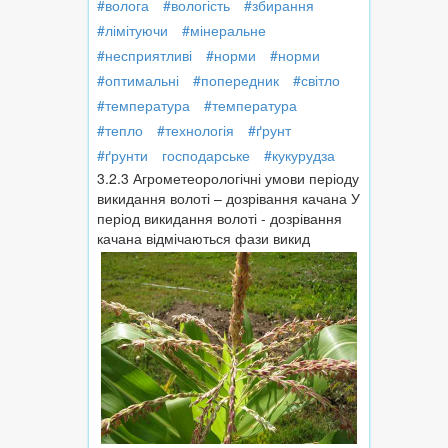
#волога
#вологість
#збирання
#лімітуючи
#мінеральне
#несприятливі
#норми
#норми
#оптимальні
#попередник
#світло
#температура
#температура
#тепло
#технологія
#ґрунт
#ґрунти
господарське
#кукурудза
3.2.3 Агрометеорологічні умови періоду
викидання волоті – дозрівання качана У
період викидання волоті - дозрівання
качана відмічаються фази викид