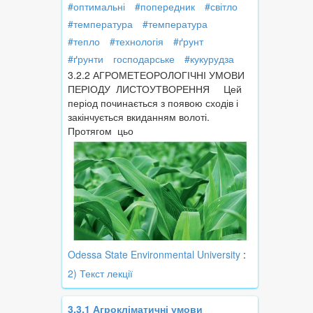
#оптимальні
#попередник
#світло
#температура
#температура
#тепло
#технологія
#ґрунт
#ґрунти
господарське
#кукурудза
3.2.2 АГРОМЕТЕОРОЛОГІЧНІ УМОВИ
ПЕРІОДУ ЛИСТОУТВОРЕННЯ Цей
період починається з появою сходів і
закінчується вкиданням волоті.
Протягом цьо
Odessa State Environmental University
:
2) Текст лекції
3.3.1 Агрокліматичні умови