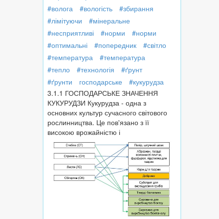
#волога
#вологість
#збирання
#лімітуючи
#мінеральне
#несприятливі
#норми
#норми
#оптимальні
#попередник
#світло
#температура
#температура
#тепло
#технологія
#ґрунт
#ґрунти
господарське
#кукурудза
3.1.1 ГОСПОДАРСЬКЕ ЗНАЧЕННЯ
КУКУРУДЗИ Кукурудза - одна з
основних культур сучасного світового
рослинництва. Це пов'язано з її
високою врожайністю і