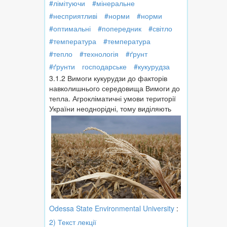
#лімітуючи
#мінеральне
#несприятливі
#норми
#норми
#оптимальні
#попередник
#світло
#температура
#температура
#тепло
#технологія
#ґрунт
#ґрунти
господарське
#кукурудза
3.1.2 Вимоги кукурудзи до факторів
навколишнього середовища Вимоги до
тепла. Агрокліматичні умови території
України неоднорідні, тому виділяють
Odessa State Environmental University
:
2) Текст лекції