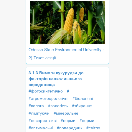
Odessa State Environmental University
:
2) Текст лекції
3.1.3 Вимоги кукурудзи до
факторів навколишнього
середовища
#фотосинтетично
#
#агрометеорологічні
#біологічні
#волога
#вологість
#збирання
#лімітуючи
#мінеральне
#несприятливі
#норми
#норми
#оптимальні
#попередник
#світло