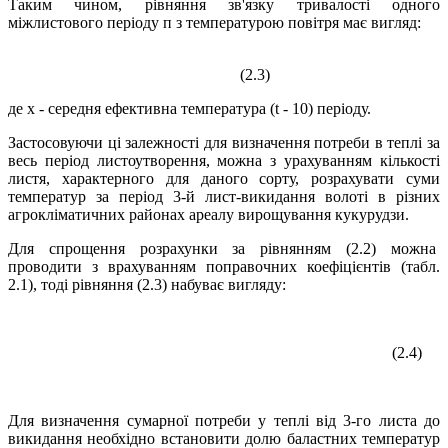
Таким чином, рівняння зв'язку тривалості одного
міжлистового періоду п з температурою повітря має вигляд:
(2.3)
де х - середня ефективна температура (t - 10) періоду.
Застосовуючи ці залежності для визначення потреби в теплі за
весь період листоутворення, можна з урахуванням кількості
листя, характерного для даного сорту, розрахувати суми
температур за період 3-й лист-викидання волоті в різних
агрокліматичних районах ареалу вирощування кукурудзи.
Для спрощення розрахунки за рівнянням (2.2) можна
проводити з врахуванням поправочних коефіцієнтів (табл.
2.1), тоді рівняння (2.3) набуває вигляду:
(2.4)
Для визначення сумарної потреби у теплі від 3-го листа до
викидання необхідно встановити долю баластних температур