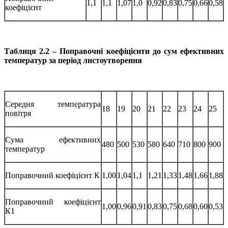
1,1
1,1
1,07
1,0
0,92
0,83
0,75
0,66
0,58
коефіцієнт
Таблиця 2.2 – Поправочні коефіцієнти до сум ефективних
температур
за період листоутворення
Середня температура
18
19
20
21
22
23
24
25
повітря
Сума ефективних
480
500
530
580
640
710
800
900
температур
Поправочний коефіцієнт К
1,00
1,04
1,1
1,21
1,33
1,48
1,66
1,88
Поправочний коефіцієнт
1,00
0,96
0,91
0,83
0,75
0,68
0,60
0,53
К1