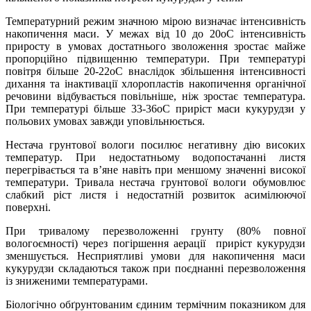
Температурний режим значною мірою визначає інтенсивність
накопичення маси. У межах від 10 до 20оС інтенсивність
приросту в умовах достатнього зволоження зростає майже
пропорційно підвищенню температури. При температурі
повітря більше 20-22оС внаслідок збільшення інтенсивності
дихання та інактивації хлоропластів накопичення органічної
речовини відбувається повільніше, ніж зростає температура.
При температурі більше 33-36оС приріст маси кукурудзи у
польових умовах завжди уповільнюється.
Нестача грунтової вологи посилює негативну дію високих
температур. При недостатньому водопостачанні листя
перегрівається та в’яне навіть при меншому значенні високої
температури. Тривала нестача грунтової вологи обумовлює
слабкий ріст листя і недостатній розвиток асимілюючої
поверхні.
При тривалому перезволоженні грунту (80% повної
вологоємності) через погіршення аерації приріст кукурудзи
зменшується. Несприятливі умови для накопичення маси
кукурудзи складаються також при поєднанні перезволоження
із зниженими температурами.
Біологічно обґрунтованим єдиним термічним показником для