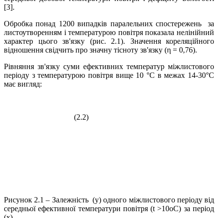
[3].
Обробка понад 1200 випадків паралельних спостережень за
листоутворенням і температурою повітря показала нелінійний
характер цього зв'язку (рис. 2.1). Значення кореляційного
відношення свідчить про значну тісноту зв'язку (η = 0,76).
Рівняння зв'язку суми ефективних температур міжлистового
періоду з температурою повітря вище 10 °С в межах 14-30°С
має вигляд:
(2.2)
Рисунок 2.1 – Залежність (y) одного міжлистового періоду від
середньої ефективної температури повітря (t >10оC) за період
(х)