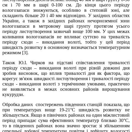
см і 70 мм в шарі 0-100 см. До кінця цього періоду
вологозапаси знижуються, особливо в степовій зоні, але
складають більше 20 і 40 мм відповідно. У західних областях
України, а також в західних районах нечорноземної зони
вологозапаси в метровому шарі грунту протягом усього
періоду листоутворення зазвичай вище 100 мм. У цих межах
коливання вологозапасів не впливає суттєво на тривалість
періоду сходи – викидання волоті, тобто у цей період
швидкість розвитку в основному визначається температурним
режимом [3].
Також Ю.І. Чирков на підставі співставлення тривалості
періоду сходи – викидання волоті при різній довжині дня
зробив висновок, що вплив тривалості дня як фактора, що
корегує зв'язок швидкості листоутворення і тривалості періоду
сходи - викидання волоті з термічними умовами, практично
не виявляється в межах основних районів вирощування
кукурудзи.
Обробка даних спостережень південних станцій показала, що
при температурах вище 19-21°С швидкість розвитку не
збільшується. Якщо в північних районах на один міжлистовий
період припадає сума ефективних температур близько 30°С,
то в південних районах вона значно зростає зі збільшенням
середньої добової температури повітря і дефіциту вологості