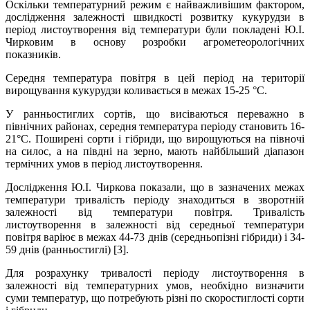
Оскільки температурний режим є найважливішим фактором,
дослідження залежності швидкості розвитку кукурудзи в
період листоутворення від температури були покладені Ю.І.
Чирковим в основу розробки агрометеорологічних
показників.
Середня температура повітря в цей період на території
вирощування кукурудзи коливається в межах 15-25 °C.
У ранньостиглих сортів, що висіваються переважно в
північних районах, середня температура періоду становить 16-
21°С. Поширені сорти і гібриди, що вирощуються на півночі
на силос, а на півдні на зерно, мають найбільший діапазон
термічних умов в період листоутворення.
Дослідження Ю.І. Чиркова показали, що в зазначених межах
температури тривалість періоду знаходиться в зворотній
залежності від температури повітря. Тривалість
листоутворення в залежності від середньої температури
повітря варіює в межах 44-73 днів (середньопізні гібриди) і 34-
59 днів (ранньостиглі) [3].
Для розрахунку тривалості періоду листоутворення в
залежності від температурних умов, необхідно визначити
суми температур, що потребують різні по скоростиглості сорти