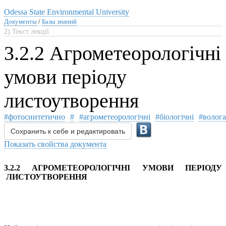
Odessa State Environmental University
Документы
/
Базы знаний
2) Текст лекції
3.2.2 Агрометеорологічні
умови періоду
листоутворення
#фотосинтетично
#
#агрометеорологічні
#біологічні
#волога
Сохранить к себе и редактировать
Показать свойства документа
3.2.2 АГРОМЕТЕОРОЛОГІЧНІ УМОВИ ПЕРІОДУ
ЛИСТОУТВОРЕННЯ