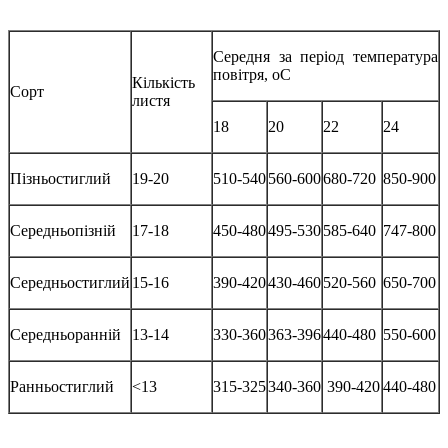
Середня за період температура
повітря, оС
Кількість
Сорт
листя
18
20
22
24
Пізньостиглий
19-20
510-540
560-600
680-720
850-900
Середньопізній
17-18
450-480
495-530
585-640
747-800
Середньостиглий
15-16
390-420
430-460
520-560
650-700
Середньоранній
13-14
330-360
363-396
440-480
550-600
Ранньостиглий
<13
315-325
340-360
390-420
440-480