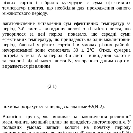
різних сортів і гібридів кукурудзи є сума ефективних
температур повітря, що необхідна для проходження одного
міжлистового періоду.
Багаточисленне зіставлення сум ефективних температур за
період 3-й лист - викидання волоті з кількістю листя, що
утворилося за цей період, показало, що середні суми
ефективних температур, що припадають на один міжлистовий
період, близькі у різних сортів і в умовах різних районів
нечорноземної зони становлять 30 ± 2°С. Отже, сумарна
потреба в теплі А за період 3-й лист – викидання волоті в
залежності від кількості листя N, утвореного даним сортом,
виражається рівнянням
(2.1)
похибка розрахунку за період складатиме ±2(N-2).
Вологість грунту, яка впливає на накопичення рослинної
маси, чинить менший вплив на швидкість листоутворення. У
польових умовах запаси вологи на початку періоду
листоутворення досить великі: понад 40 мм в шарі грунту 0-50