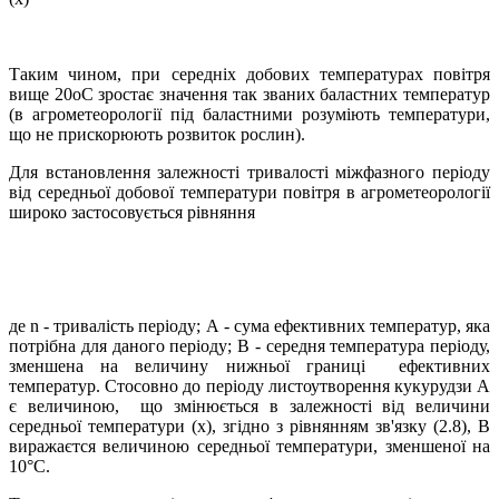
Таким чином, при середніх добових температурах повітря
вище 20оС зростає значення так званих баластних температур
(в агрометеорології під баластними розуміють температури,
що не прискорюють розвиток рослин).
Для встановлення залежності тривалості міжфазного періоду
від середньої добової температури повітря в агрометеорології
широко застосовується рівняння
де n - тривалість періоду; А - сума ефективних температур, яка
потрібна для даного періоду; B - середня температура періоду,
зменшена на величину нижньої границі ефективних
температур. Стосовно до періоду листоутворення кукурудзи А
є величиною, що змінюється в залежності від величини
середньої температури (х), згідно з рівнянням зв'язку (2.8), В
виражаєтся величиною середньої температури, зменшеної на
10°С.