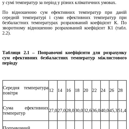
у сумі температур за період у різних кліматичних умовах.
По відношенню сум ефективних температур при даній
середній температурі і суми ефективних температур при
безбаластних температурах розрахований коефіцієнт К. По
зворотному відношенню розрахований коефіцієнт К1 (табл.
2.2).
Таблиця 2.1 – Поправочні коефіцієнти для розрахунку
сум
ефективних безбаластних температур міжлистового
періоду
Середня температура
12
14
16
18
20
22
24
26
28
повітря
Сума ефективних
27,0
27,0
28,0
30,0
32,6
36,0
40,0
45,3
51,4
температур
Поправочний