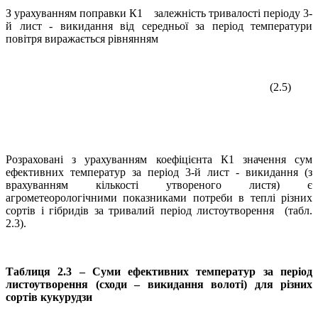
З урахуванням поправки К1 залежність тривалості періоду 3-
й лист - викидання від середньої за період температури
повітря виражається рівнянням
(2.5)
Розраховані з урахуванням коефіцієнта К1 значення сум
ефективних температур за період 3-й лист - викидання (з
врахуванням кількості утвореного листя) є
агрометеорологічними показниками потреби в теплі різних
сортів і гібридів за тривалий період листоутворення (табл.
2.3).
Таблиця 2.3 – Суми ефективних температур за період
листоутворення (сходи – викидання волоті) для різних
сортів кукурудзи