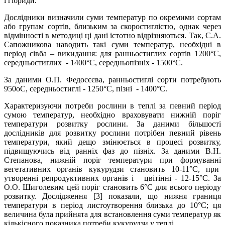
і гібриди.
Дослідники визначили суми температур по окремими сортам
або групам сортів, близьким за скоростиглістю, однак через
відмінності в методиці ці дані істотно відрізняються. Так, С.А.
Сапожникова наводить такі суми температур, необхідні в
період сівба – викидання: для ранньостиглих cортів 1200°С,
середньостиглих - 1400°С, середньопізніх - 1500°С.
За даними О.П. Федосєєва, ранньостиглі сорти потребують
950оС, середньостиглі - 1250°С, пізні - 1400°С.
Характеризуючи потреби рослини в теплі за певний період
сумою температур, необхідно враховувати нижній поріг
температури розвитку рослини. За даними більшості
дослідників для розвитку рослини потрібен певний рівень
температури, який дещо змінюється в процесі розвитку,
підвищуючись від ранніх фаз до пізніх. За даними В.Н.
Степанова, нижній поріг температури при формуванні
вегетативних органів кукурудзи становить 10-11°С, при
утворенні репродуктивних органів і цвітінні - 12-15°С. За
О.О. Шиголевим цей поріг становить 6°С для всього періоду
розвитку. Дослідження [3] показали, що нижня границя
температури в період листоутворення близька до 10°С; ця
величина була прийнята для встановлення суми температур як
кількісного показника потреби кукурудзи у теплі.