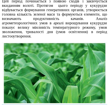
Цей період починається з появою сходів і закінчується
вкиданням волоті. Протягом цього періоду у кукурудзи
відбувається формування генеративних органів, утворюється
головна кількість зеленої маси та формуються елементи, що
визначають продуктивність качанів. Аналіз
агрометеорологічних умов в ареалі вирощування кукурудзи
показує велику мінливість температурного режиму, умов
зволоження, тривалості дня (умов освітлення) в період
листооутворення.