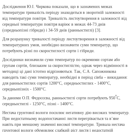
Дослідження Ю.І. Чиркова показали, що в зазначених межах
температури тривалість періоду знаходиться в зворотній залежності
від температури повітря. Тривалість листоутворення в залежності від
середньої температури повітря варіює в межах 44-73 днів
(середньопізні гібриди) і 34-59 днів (ранньостиглі) [3].
Для розрахунку тривалості періоду листоутворення в залежності від
температурних умов, необхідно визначити суми температур, що
потребують різні по скоростиглості сорти і гібриди.
Дослідники визначили суми температур по окремими сортам або
групам сортів, близьким за скоростиглістю, однак через відмінності в
методиці ці дані істотно відрізняються. Так, С.А. Сапожникова
наводить такі суми температур, необхідні в період сівба – викидання:
для ранньостиглих cортів 1200°С, середньостиглих - 1400°С,
середньопізніх - 1500°С.
о
За даними О.П. Федосєєва, ранньостиглі сорти потребують 950
С,
середньостиглі - 1250°С, пізні - 1400°С.
Нестача грунтової вологи посилює негативну дію високих температур.
При недостатньому водопостачанні листя перегрівається та в’яне
навіть при меншому значенні високої температури. Тривала нестача
грунтової вологи обумовлює слабкий ріст листя і недостатній