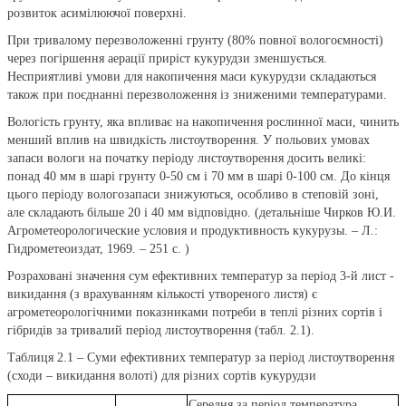
розвиток асимілюючої поверхні.
При тривалому перезволоженні грунту (80% повної вологоємності)
через погіршення аерації приріст кукурудзи зменшується.
Несприятливі умови для накопичення маси кукурудзи складаються
також при поєднанні перезволоження із зниженими температурами.
Вологість грунту, яка впливає на накопичення рослинної маси, чинить
менший вплив на швидкість листоутворення. У польових умовах
запаси вологи на початку періоду листоутворення досить великі:
понад 40 мм в шарі грунту 0-50 см і 70 мм в шарі 0-100 см. До кінця
цього періоду вологозапаси знижуються, особливо в степовій зоні,
але складають більше 20 і 40 мм відповідно. (детальніше Чирков Ю.И.
Агрометеорологические условия и продуктивность кукурузы. – Л.:
Гидрометеоиздат, 1969. – 251 с. )
Розраховані значення сум ефективних температур за період 3-й лист -
викидання (з врахуванням кількості утвореного листя) є
агрометеорологічними показниками потреби в теплі різних сортів і
гібридів за тривалий період листоутворення (табл. 2.1).
Таблиця 2.1 – Суми ефективних температур за період листоутворення
(сходи – викидання волоті) для різних сортів кукурудзи
Середня за період температура