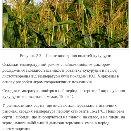
Рисунок 2.3 – Повне викидання волотей кукурудзи
Оскільки температурний режим є найважливішим фактором,
дослідження залежності швидкості розвитку кукурудзи в період
листоутворення від температури були покладені Ю.І. Чирковим в
основу розробки агрометеорологічних показників.
Середня температура повітря в цей період на території вирощування
кукурудзи коливається в межах 15-25 °C.
У ранньостиглих сортів, що висіваються переважно в північних
районах, середня температура періоду становить 16-21°С. Поширені
сорти і гібриди, що вирощуються на півночі на силос, а на півдні на
зерно, мають найбільший діапазон термічних умов в період
листоутворення.