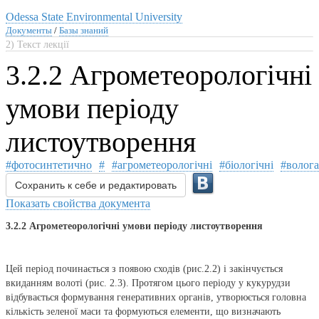
Odessa State Environmental University
Документы
/
Базы знаний
2) Текст лекції
3.2.2 Агрометеорологічні
умови періоду
листоутворення
#фотосинтетично
#
#агрометеорологічні
#біологічні
#волога
Сохранить к себе и редактировать
Показать свойства документа
3.2.2 Агрометеорологічні умови періоду листоутворення
Цей період починається з появою сходів (рис.2.2) і закінчується
вкиданням волоті (рис. 2.3). Протягом цього періоду у кукурудзи
відбувається формування генеративних органів, утворюється головна
кількість зеленої маси та формуються елементи, що визначають