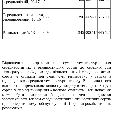
середньопізній, 20-17
Середньостиглий та
0,88
396
442
480
515
560
середньоранній, 13-16
Ранньостиглий, 13
0,76
345
380
415
445
495
Відношення розрахованих сум температур для
середньостиглих і ранньостиглих сортів до середніх сум
температур, необхідних для пізньостиглих і середньостиглих
сортів, є стійким при зміні сум температур у зв'язку з
підвищенням середньої температури періоду. Величина цього
відношення представляє відносну потребу в теплі різних груп
сортів у період викидання - воскова стиглість. Цей показник
може бути застосований для визначення відносної
забезпеченості теплом середньостиглих і пізньостиглих сортів
при оперативному обслуговуванні і для агрокліматичних
розрахунків.