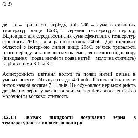
(3.3)
де n – тривалість періоду, дні; 280 – сума ефективних
температур вище 10оС; t середня температура періоду.
Відповідно для середньостиглих сума ефективних температур
становить 260оС, для ранньостиглих 240оС. Для степових
областей з ізотермою липня вище 20оС, зв’язок тривалості
цього періоду встановлюється окремо для кожного підперіоду
(викидання – поява нитей та поява нитей – молочна стиглість)
за рівняннями 3.1 та 3.2.
Асинхронність цвітіння волоті та появи нитей качана в
умовах посухи збільшується до 4-6 днів. Різночасність появи
ниток качана досягає 7-11 днів. Це обумовлює нерівномірність
дозрівання зерна у качані та знижує точність визначення фаз
молочної та воскової стиглості.
3.2.3.3 Зв’язок швидкості дозрівання зерна з
температурою та вологістю повітря