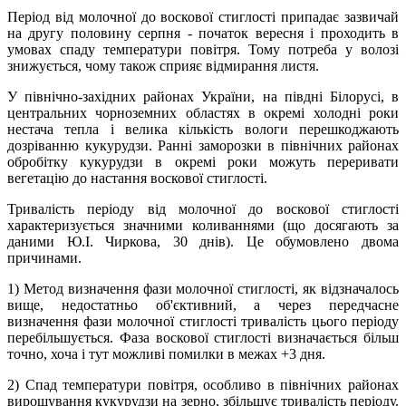
Період від молочної до воскової стиглості припадає зазвичай
на другу половину серпня - початок вересня і проходить в
умовах спаду температури повітря. Тому потреба у волозі
знижується, чому також сприяє відмирання листя.
У північно-західних районах України, на півдні Білорусі, в
центральних чорноземних областях в окремі холодні роки
нестача тепла і велика кількість вологи перешкоджають
дозріванню кукурудзи. Ранні заморозки в північних районах
обробітку кукурудзи в окремі роки можуть переривати
вегетацію до настання воскової стиглості.
Тривалість періоду від молочної до воскової стиглості
характеризується значними коливаннями (що досягають за
даними Ю.І. Чиркова, 30 днів). Це обумовлено двома
причинами.
1) Метод визначення фази молочної стиглості, як відзначалось
вище, недостатньо об'єктивний, а через передчасне
визначення фази молочної стиглості тривалість цього періоду
перебільшується. Фаза воскової стиглості визначається більш
точно, хоча і тут можливі помилки в межах +3 дня.
2) Спад температури повітря, особливо в північних районах
вирощування кукурудзи на зерно, збільшує тривалість періоду.