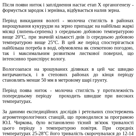
Після появи ниток і запліднення настає етап X органогенезу -
формується зародок і зернівка, відбувається налив зерна.
Період викидання волоті - молочна стиглість в районах
вирощування кукурудзи на зерно припадає на найбільш жаркі
місяці (липень-серпень) з середньою добовою температурою
вище 20°С, при значній кількості днів із середньою добовою
температурою вище 25°С. В цей же період спостерігається
найбільша потреба в воді, обумовлена ​​як спекотною погодою,
так і максимальним розвитком листкової поверхні, що
інтенсивно транспірує вологу.
Вологозапаси на зрошуваних ділянках в цей час швидко
витрачаються, і в степових районах до кінця періоду
становлять менше 50 мм в метровому шарі грунту.
Період поява ниток - молочна стиглість у протилежність
попередньому періоду проходить швидше при високих
температурах.
За даними експедиційних дослідів і ретельних спостережень
агрометеорологічних станцій, що проводилися за програмою
Ю.І. Чиркова, було встановлено тісний зв'язок тривалості
цього періоду з температурою повітря. При середніх
температурах 25-28°С його тривалість скорочувалася до 12-14