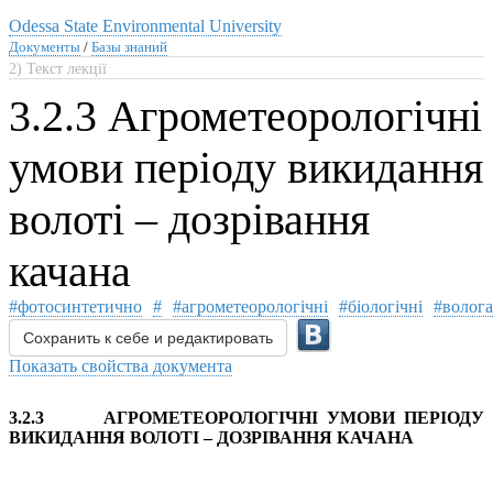
Odessa State Environmental University
Документы
/
Базы знаний
2) Текст лекції
3.2.3 Агрометеорологічні
умови періоду викидання
волоті – дозрівання
качана
#фотосинтетично
#
#агрометеорологічні
#біологічні
#волога
Сохранить к себе и редактировать
Показать свойства документа
3.2.3 АГРОМЕТЕОРОЛОГІЧНІ УМОВИ ПЕРІОДУ
ВИКИДАННЯ ВОЛОТІ – ДОЗРІВАННЯ КАЧАНА