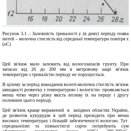
Рисунок 3.1 – Залежність тривалості y (в днях) періоду поява
нитей – молочна стиглість від середньої температури повітря х
(оС)
Цей зв'язок мало залежить від вологозапасів грунту. При
запасах від 26 до 200 мм в метровому шарі зв'язок
температури з тривалістю періоду не порушується.
В цілому за період викидання волоті-молочна стиглість зв'язок
швидкості розвитку з температурою і вологістю проявляється
менш чітко через різну якість впливу їх на першу і другу
половини цього періоду.
Цей зв'язок краще виражений в західних областях України,
де розвиток кукурудзи в цей період проходить при менш
високих температурах і більшій забезпеченості вологою. Тут
середньопізні та пізньостиглі сорти потребують сум