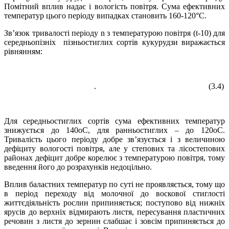
Помітний вплив надає і вологість повітря. Сума ефективних
температур цього періоду випадках становить 160-120°С.
Зв’язок тривалості періоду n з температурою повітря (t-10) для
середньопізніх пізньостиглих сортів кукурудзи виражається
рівнянням:
. (3.4)
Для середньостиглих сортів сума ефективних температур
знижується до 140оС, для ранньостиглих – до 120оС.
Тривалість цього періоду добре зв’язується і з величиною
дефіциту вологості повітря, але у степових та лісостепових
районах дефіцит добре корелює з температурою повітря, тому
введення його до розрахунків недоцільно.
Вплив баластних температур по суті не проявляється, тому що
в період переходу від молочної до воскової стиглості
життєдіяльність рослин припиняється; поступово від нижніх
ярусів до верхніх відмирають листя, пересування пластичних
речовин з листя до зернин слабшає і зовсім припиняється до