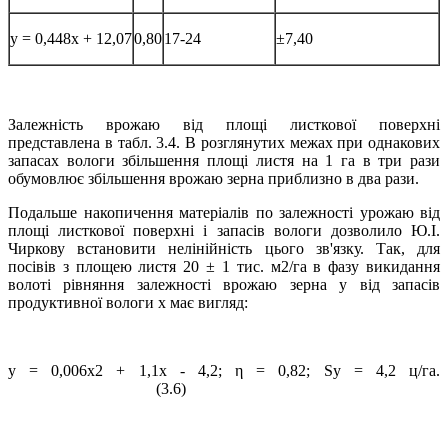
y = 0,448x + 12,07
0,80
17-24
±7,40
Залежність врожаю від площі листкової поверхні
представлена в табл. 3.4. В розглянутих межах при однакових
запасах вологи збільшення площі листя на 1 га в три рази
обумовлює збільшення врожаю зерна приблизно в два рази.
Подальше накопичення матеріалів по залежності урожаю від
площі листкової поверхні і запасів вологи дозволило Ю.І.
Чиркову встановити нелінійність цього зв'язку. Так, для
посівів з площею листя 20 ± 1 тис. м2/га в фазу викидання
волоті рівняння залежності врожаю зерна у від запасів
продуктивної вологи х має вигляд:
у = 0,006х2 + 1,1x - 4,2; η = 0,82; Sу = 4,2 ц/га.
(3.6)