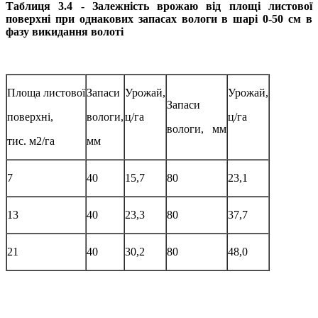
Таблиця 3.4 - Залежність врожаю від площі листової
поверхні при
однакових запасах вологи в шарі 0-50 см в
фазу викидання волоті
Площа листової
Запаси
Урожай,
Урожай,
Запаси
поверхні,
вологи,
ц/га
ц/га
вологи, мм
тис. м2/га
мм
7
40
15,7
80
23,1
13
40
23,3
80
37,7
21
40
30,2
80
48,0