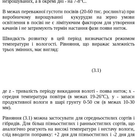
незрошуваних, а в окремі дні - на 7-8°С.
В межах переважної густоти посівів (20-60 тис. рослин/га) при
виробничому вирощуванні кукурудзи на зерно умови
освітлення в посіві не є лімітуючим фактором для утворення
качанів і не затримують термін настання фази появи ниток.
Швидкість розвитку в цей період визначається режимом
температури і вологості. Рівняння, що виражає залежність
трьох змінних, має вигляд:
(3.1)
де z - тривалість періоду викидання волоті - поява ниток; х -
середня температура повітря (в межах 19-26°С), у - запаси
продуктивної вологи в шарі грунту 0-50 см (в межах 10-30
мм).
Рівняння (3.1) можна застосувати для середньостилих сортів і
гібридів. Для більш пізньостиглих і ранньостиглих сортів, що
аналогічно реагують на високі температури і нестачу вологи,
слід вводити поправку: +2 дня для пізньостиглих і -2 дня для