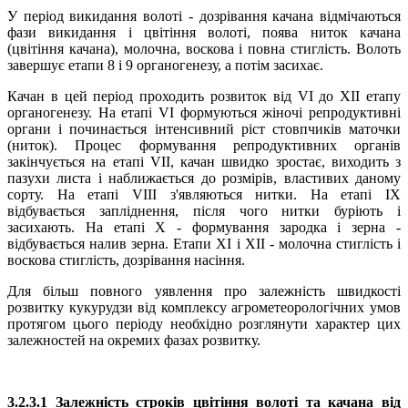
У період викидання волоті - дозрівання качана відмічаються
фази викидання і цвітіння волоті, поява ниток качана
(цвітіння качана), молочна, воскова і повна стиглість. Волоть
завершує етапи 8 і 9 органогенезу, а потім засихає.
Качан в цей період проходить розвиток від VI до XII етапу
органогенезу. На етапі VI формуються жіночі репродуктивні
органи і починається інтенсивний ріст стовпчиків маточки
(ниток). Процес формування репродуктивних органів
закінчується на етапі VII, качан швидко зростає, виходить з
пазухи листа і наближається до розмірів, властивих даному
сорту. На етапі VIII з'являються нитки. На етапі IX
відбувається запліднення, після чого нитки буріють і
засихають. На етапі X - формування зародка і зерна -
відбувається налив зерна. Етапи XI і XII - молочна стиглість і
воскова стиглість, дозрівання насіння.
Для більш повного уявлення про залежність швидкості
розвитку кукурудзи від комплексу агрометеорологічних умов
протягом цього періоду необхідно розглянути характер цих
залежностей на окремих фазах розвитку.
3.2.3.1 Залежність строків цвітіння волоті та качана від