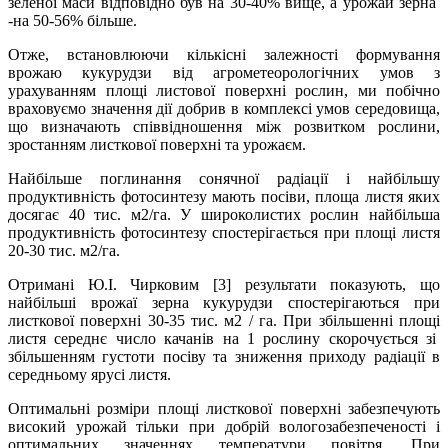
зеленої маси відповідно був на 30-40% вище, а урожай зерна
-на 50-56% більше.
Отже, встановлюючи кількісні залежності формування
врожаю кукурудзи від агрометеорологічних умов з
урахуванням площі листової поверхні рослин, ми побічно
враховуємо значення дії добрив в комплексі умов середовища,
що визначають співвідношення між розвитком рослини,
зростанням листкової поверхні та урожаєм.
Найбільше поглинання сонячної радіації і найбільшу
продуктивність фотосинтезу мають посіви, площа листя яких
досягає 40 тис. м2/га. У широколистих рослин найбільша
продуктивність фотосинтезу спостерігається при площі листя
20-30 тис. м2/га.
Отримані Ю.І. Чирковим [3] результати показують, що
найбільші врожаї зерна кукурудзи спостерігаються при
листкової поверхні 30-35 тис. м2 / га. При збільшенні площі
листя середнє число качанів на 1 рослину скорочується зі
збільшенням густоти посіву та зниження приходу радіації в
середньому ярусі листя.
Оптимальні розміри площі листкової поверхні забезпечують
високий урожай тільки при добрій вологозабезпеченості і
оптимальних значеннях температури повітря. При