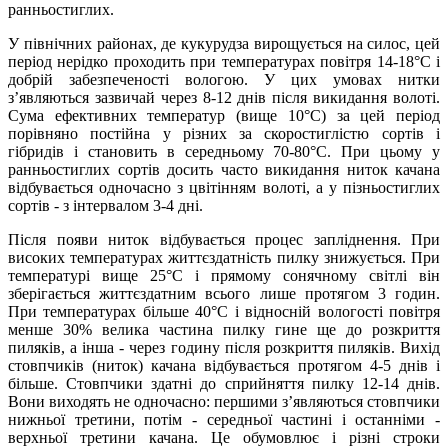
ранньостиглих.
У північних районах, де кукурудза вирощується на силос, цей
період нерідко проходить при температурах повітря 14-18°С і
добрій забезпеченості вологою. У цих умовах нитки
з’являються зазвичай через 8-12 днів після викидання волоті.
Сума ефективних температур (вище 10°С) за цей період
порівняно постійна у різних за скоростиглістю сортів і
гібридів і становить в середньому 70-80°С. При цьому у
ранньостиглих сортів досить часто викидання ниток качана
відбувається одночасно з цвітінням волоті, а у пізньостиглих
сортів - з інтервалом 3-4 дні.
Після появи ниток відбувається процес запліднення. При
високих температурах життєздатність пилку знижується. При
температурі вище 25°С і прямому сонячному світлі він
зберігається життєздатним всього лише протягом 3 годин.
При температурах більше 40°С і відносній вологості повітря
менше 30% велика частина пилку гине ще до розкриття
пиляків, а інша - через годину після розкриття пиляків. Вихід
стовпчиків (ниток) качана відбувається протягом 4-5 днів і
більше. Стовпчики здатні до сприйняття пилку 12-14 днів.
Вони виходять не одночасно: першими з’являються стовпчики
нижньої третини, потім - середньої частині і останніми -
верхньої третини качана. Це обумовлює і різні строки