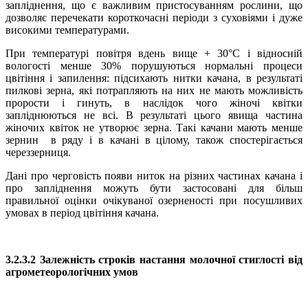
запліднення, що є важливим пристосуванням рослини, що
дозволяє перечекати короткочасні періоди з суховіями і дуже
високими температурами.
При температурі повітря вдень вище + 30°С і відносній
вологості менше 30% порушуються нормальні процеси
цвітіння і запилення: підсихають нитки качана, в результаті
пилкові зерна, які потрапляють на них не мають можливість
прорости і гинуть, в наслідок чого жіночі квітки
запліднюються не всі. В результаті цього явища частина
жіночих квіток не утворює зерна. Такі качани мають менше
зернин в ряду і в качані в цілому, також спостерігається
череззерниця.
Дані про черговість появи ниток на різних частинах качана і
про запліднення можуть бути застосовані для більш
правильної оцінки очікуваної озерненості при посушливих
умовах в період цвітіння качана.
3.2.3.2 Залежність строків настання молочної стиглості від
агрометеорологічних умов