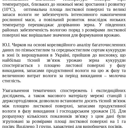
температурах, близьких до нижньої межі зростання і розвитку
(10°С), оптимальна площа листкової поверхні та великі
запаси вологи не забезпечують інтенсивного накопичення
рослинної маси, а повільний розвиток внаслідок низьких
температур перешкоджає дозріванню зерна. У південних
районах забезпеченість вологою поряд з розмірами листкової
поверхні має вирішальне значення для формування врожаю.
Ю.І. Чирков на основі кореляційного аналізу багаточисленних
даних по пізньостиглим та середньостиглим сортам кукурудзи
в зоні їх вирощування в Україні, прийшов до висновку, що
найбільш тісний зв’язок урожаю зерна кукурудзи
спостерігається з площею листової поверхні у фазу
викидання, запасами продуктивної вологи на цю ж фазу та
величиною витрат вологи за період викидання – молочна
стиглість.
Узагальнення тематичних спостережень і експедиційних
досліджень, а також масового матеріалу мережі станцій і
держсортоділянок дозволило встановити досить тісний зв'язок
між площею листкової поверхні, запасами продуктивної
вологи в фазу викидання і господарським урожаєм [3]. Для
розрахунку кількісних показників зв'язку з цим дані були
згруповані за розмірами площі листкової поверхні на 1 га
посіву. Виділено 3 групи, характерні для виробничих посівів.