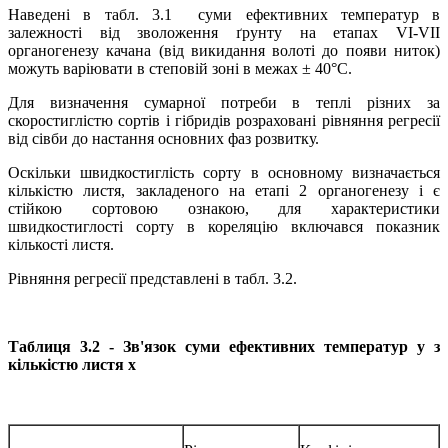
Наведені в табл. 3.1 суми ефективних температур в
залежності від зволоження ґрунту на етапах VI-VII
органогенезу качана (від викидання волоті до появи ниток)
можуть варіювати в степовій зоні в межах ± 40°С.
Для визначення сумарної потреби в теплі різних за
скоростиглістю сортів і гібридів розраховані рівняння регресії
від сівби до настання основних фаз розвитку.
Оскільки швидкостиглість сорту в основному визначається
кількістю листя, закладеного на етапі 2 органогенезу і є
стійкою сортовою ознакою, для характеристики
швидкостиглості сорту в кореляцію включався показник
кількості листя.
Рівняння регресії представлені в табл. 3.2.
Таблиця 3.2 - Зв'язок суми ефективних температур у з
кількістю листя х