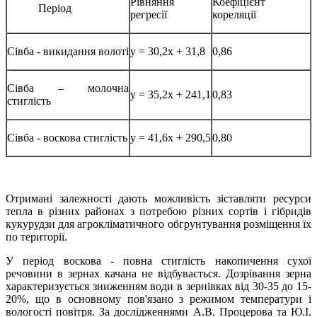
Рівняння
Коефіцієнт
Період
регресії
кореляції
Сівба - викидання волоті
y = 30,2x + 31,8
0,86
Сівба – молочна
y = 35,2x + 241,1
0,83
стиглість
Сівба - воскова стиглість
y = 41,6x + 290,5
0,80
Отримані залежності дають можливість зіставляти ресурси
тепла в різних районах з потребою різних сортів і гібридів
кукурудзи для агрокліматичного обгрунтування розміщення їх
по території.
У період воскова - повна стиглість накопичення сухої
речовини в зернах качана не відбувається. Дозрівання зерна
характеризується зниженням води в зернівках від 30-35 до 15-
20%, що в основному пов'язано з режимом температури і
вологості повітря. За дослідженнями А.В. Процерова та Ю.І.