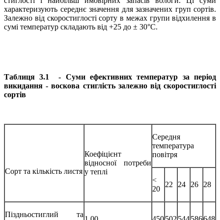
стиглості і найбільш ймовірних запасів вологи. Ці суми
характеризують середнє значення для зазначених груп сортів.
Залежно від скоростиглості сорту в межах групи відхилення в
сумі температур складають від +25 до ± 30°С.
Таблиця 3.1 - Суми ефективних температур за період
викидання - воскова стиглість залежно від скоростиглості
сортів
Середня
температура
Коефіцієнт
повітря
відносної потреби
Сорт та кількість листя
у теплі
<
22
24
26
28
20
Піздньостиглий та
1,00
450
502
544
586
648