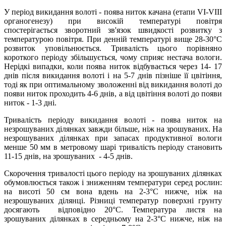
У період викидання волоті - поява ниток качана (етапи VI-VIII
органогенезу) при високій температурі повітря
спостерігається зворотний зв'язок швидкості розвитку з
температурою повітря. При денній температурі вище 28-30°С
розвиток уповільнюється. Тривалість цього порівняно
короткого періоду збільшується, чому сприяє нестача вологи.
Нерідкі випадки, коли поява ниток відбувається через 14- 17
днів після викидання волоті і на 5-7 днів пізніше її цвітіння,
тоді як при оптимальному зволоженні від викидання волоті до
появи ниток проходить 4-6 днів, а від цвітіння волоті до появи
ниток - 1-3 дні.
Тривалість періоду викидання волоті - поява ниток на
незрошуваних ділянках завжди більше, ніж на зрошуваних. На
незрошуваних ділянках при запасах продуктивної вологи
менше 50 мм в метровому шарі тривалість періоду становить
11-15 днів, на зрошуваних - 4-5 днів.
Скорочення тривалості цього періоду на зрошуваних ділянках
обумовлюється також і зниженням температури серед рослин:
на висоті 50 см вона вдень на 2-3°С нижче, ніж на
незрошуваних ділянці. Різниці температур поверхні грунту
досягають відповідно 20°С. Температура листя на
зрошуваних ділянках в середньому на 2-3°С нижче, ніж на