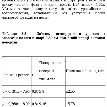
врожаю зерна у з вологозапасами х в шарі грунту 0-50 см в
декаду настання фази викидання волоті. Цей зв'язок (табл.
3.3) має значно більшу тісноту, ніж зв'язок урожайності з
вологозапасами, встановлений ​​без урахування площі
листкової поверхні на посіві.
Таблиця 3.3 – Зв’язок господарського урожаю з
запасами
вологи в шарі 0-50 см при різній площі листової
поверхні
Площа листової
поверхні,
Помилка рівняння, ц/га
Рівняння регресії
r
тис. м2/га
y = 0,191x + 7,96
0,83
5-8
±2,55
y = 0,360x + 8,90
0,81
9-16
±5,78