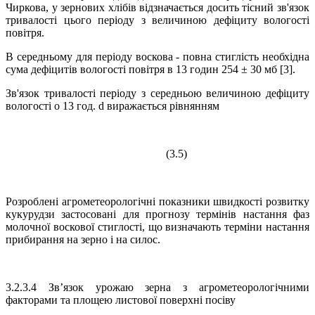
Чиркова, у зернових хлібів відзначається досить тісний зв'язок
тривалості цього періоду з величиною дефіциту вологості
повітря.
В середньому для періоду воскова - повна стиглість необхідна
сума дефіцитів вологості повітря в 13 годин 254 ± 30 мб [3].
Зв'язок тривалості періоду з середньою величиною дефіциту
вологості о 13 год. d виражається рівнянням
(3.5)
Розроблені агрометеорологічні показники швидкості розвитку
кукурудзи застосовані для прогнозу термінів настання фаз
молочної воскової стиглості, що визначають терміни настання
прибирання на зерно і на силос.
3.2.3.4 Зв’язок урожаю зерна з агрометеорологічними
факторами та площею листової поверхні посіву