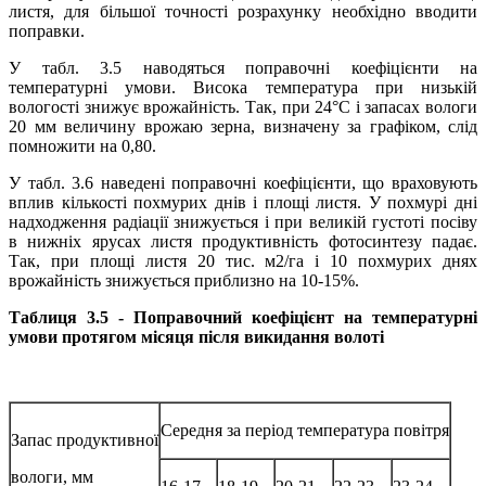
листя, для більшої точності розрахунку необхідно вводити
поправки.
У табл. 3.5 наводяться поправочні коефіцієнти на
температурні умови. Висока температура при низькій
вологості знижує врожайність. Так, при 24°С і запасах вологи
20 мм величину врожаю зерна, визначену за графіком, слід
помножити на 0,80.
У табл. 3.6 наведені поправочні коефіцієнти, що враховують
вплив кількості похмурих днів і площі листя. У похмурі дні
надходження радіації знижується і при великій густоті посіву
в нижніх ярусах листя продуктивність фотосинтезу падає.
Так, при площі листя 20 тис. м2/га і 10 похмурих днях
врожайність знижується приблизно на 10-15%.
Таблиця 3.5 - Поправочний коефіцієнт на температурні
умови протягом місяця після викидання волоті
Середня за період температура повітря
Запас продуктив­ної
вологи, мм