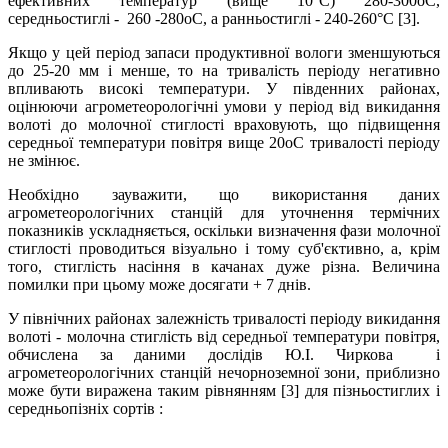
ефективних температур (вище 10°С) 280-300оС,
середньостиглі - 260 -280оС, а ранньостиглі - 240-260°С [3].
Якщо у цей період запаси продуктивної вологи зменшуються
до 25-20 мм і менше, то на тривалість періоду негативно
впливають високі температури. У південних районах,
оцінюючи агрометеорологічні умови у період від викидання
волоті до молочної стиглості враховують, що підвищення
середньої температури повітря вище 20оС тривалості періоду
не змінює.
Необхідно зауважити, що використання даних
агрометеорологічних станцій для уточнення термічних
показників ускладняється, оскільки визначення фази молочної
стиглості проводиться візуально і тому суб'єктивно, а, крім
того, стиглість насіння в качанах дуже різна. Величина
помилки при цьому може досягати + 7 днів.
У північних районах залежність тривалості періоду викидання
волоті - молочна стиглість від середньої температури повітря,
обчислена за даними дослідів Ю.І. Чиркова і
агрометеорологічних станцій нечорноземної зони, приблизно
може бути виражена таким рівнянням [3] для пізньостиглих і
середньопізніх сортів :