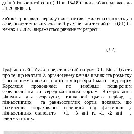
днів (пізньостиглі сорти). При 15-18°С вона збільшувалась до
23-26 днів [3].
Зв'язок тривалості періоду поява ниток - молочна стиглість у з
середньою температурою повітря х вельми тісний (r = 0,81) і в
межах 15-28°C виражається рівнянням регресії
(3.2)
Графічно цей зв’язок представлений ​​на рис. 3.1. Він свідчить
про те, що на этапі X орга­ногенезу качана швидкість розвитку
в основному залежить від от тем­ператури і мало – від сорту.
Кореляція проводилась по найбільш поширеним
середньопізнім та середньостиглим сортам. Використання
рівняння для розрахунку тривалості цього періоду у
пізньостиглих та ранньостиглих сортів показало, що
відхилення розрахованої величини від фактичної у
пізньостиглих становить +1, +3 дні та -1, -2 дні у
ранньостиглих.