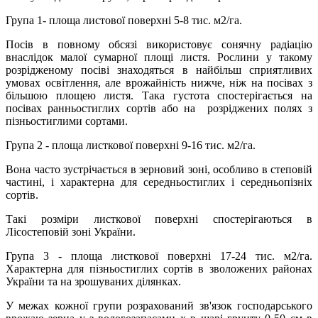
Група 1- площа листової поверхні 5-8 тис. м2/га.
Посів в повному обсязі використовує сонячну радіацію
внаслідок малої сумарної площі листя. Рослини у такому
розрідженому посіві знаходяться в найбільш сприятливих
умовах освітлення, але врожайність нижче, ніж на посівах з
більшою площею листя. Така густота спостерігається на
посівах ранньостиглих сортів або на розріджених полях з
пізньостиглими сортами.
Група 2 - площа листкової поверхні 9-16 тис. м2/га.
Вона часто зустрічається в зерновий зоні, особливо в степовій
частині, і характерна для середньостиглих і середньопізніх
сортів.
Такі розміри листкової поверхні спостерігаються в
Лісостеповій зоні України.
Група 3 - площа листкової поверхні 17-24 тис. м2/га.
Характерна для пізньостиглих сортів в зволожених районах
України та на зрошуваних ділянках.
У межах кожної групи розрахований зв'язок господарського