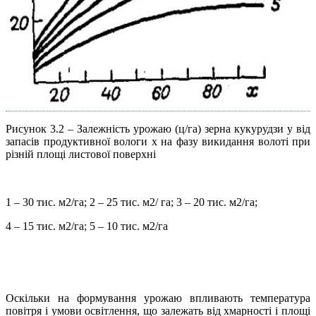
Рисунок 3.2 – Залежність урожаю (ц/га) зерна кукурудзи y від
запасів продуктивної вологи х на фазу викидання волоті при
різній площі листової поверхні
1 – 30 тис. м2/га; 2 – 25 тис. м2/ га; 3 – 20 тис. м2/га;
4 – 15 тис. м2/га; 5 – 10 тис. м2/га
Оскільки на формування урожаю впливають температура
повітря і умови освітлення, що залежать від хмарності і площі