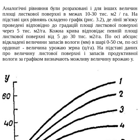
Аналогічні рівняння були розраховані і для інших величин
площі листкової поверхні в межах 10-30 тис. м2 / га. На
підставі цих рівнянь складено графік (рис. 3.2), де лінії зв'язку
проведені відповідно до градацій площі листкової поверхні
через 5 тис. м2/га. Кожна крива відповідає певній площі
листкової поверхні від 5 до 30 тис. м2/га. По осі абсцис
відкладені величини запасів вологи (мм) в шарі 0-50 см, по осі
ординат - величина урожаю зерна (ц/га). На підставі даних
про величину листової поверхні і запасів продуктивної
вологи за графіком визначають можливу величину врожаю у.