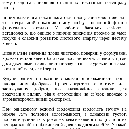
тому є одним з порівняно надійних показників потенціалу
посіву.
Іншим важливим показником стає площа листкової поверхні
як інтегральний показник стану посіву і основний фактор
формування врожаю. У роботах багатьох фізіологів
встановлено, що однією з причин зниження врожаю за умов
посухи є слабкий розвиток листового апарату через нестачу
вологи.
Визначальне значення площі листкової поверхні у формуванні
врожаю встановлено багатьма дослідниками. Згідно з цими
дослідженнями, площа листя посіву визначає урожай не тільки
рослинної маси, але і зерна.
Будучи одним з показників можливої ​​врожайності зерна,
площа листя відображає і рівень агротехніки, в тому числі
застосування добрив, що надзвичайно важливо для
врахування впливу рівня агротехніки на зв'язок врожаю з
агрометеорологічними факторами.
При однаковому режимі зволоження (вологість грунту не
нижче 75% польової вологоємності) і однаковій густоті
посівів відмінність в розмірах максимальної площі листя на
непідживленій та підживленій ділянках досягала 30%. Урожай