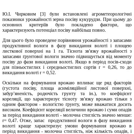
Ю.І. Чирковим [3] були встановлені агрометеорологічні
показники урожайності зерна посіву кукурудзи. При цьому до
основних критеріїв було покладено фактори, що
характеризують потенціал посіву найбільш повно.
Для цього було проведене порівняння урожайності з запасами
продуктивної вологи в фазу викидання волоті і площею
листкової поверхні на 1 га. Тіснота зв'язку врожайності з
запасами ґрунтової вологи значно підвищується від моменту
посіву до фази викидання волоті. Якщо в період посів-сходи
для пізньостиглих і середньостиглих сортів r = 0,26, то до
викидання волоті r = 0,52.
Оскільки на формування врожаю впливає ще ряд факторів
(густота посіву, площа асиміляційної листової поверхні,
забур’яненість, родючість грунту та ін.), то коефіцієнт
кореляції, що характеризує тісноту зв'язку врожаю тільки з
одним фактором - вологістю ґрунту, може вважатися досить
високим. Коефіцієнт кореляції величини врожаю і суми опадів
за період викидання волоті - молочна стиглість значно менше:
r= 0,47. Отже, запас продуктивної вологи в фазу викидання
волоті краще характеризує умови формування врожаю в
період викидання - молочна стиглість, ніж кількість опадів, і