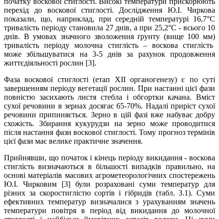
початку воскової стиглості. Високі температури прискорюють
перехід до воскової стиглості. Дослідження Ю.І. Чиркова
показали, що, наприклад, при середній температурі 16,7°С
тривалість періоду становила 27 днів, а при 25,2°С - всього 10
днів. В умовах значного зволоження ґрунту (вище 100 мм)
тривалість періоду молочна стиглість – воскова стиглість
може збільшуватися на 3-5 днів за рахунок продовження
життєдіяльності рослин [3].
Фаза воскової стиглості (етап XIІ органогенезу) є по суті
завершенням періоду вегетації рослин. При настанні цієї фази
повністю засихають листя стебла і обгортки качана. Вміст
сухої речовини в зернах досягає 65-70%. Надалі приріст сухої
речовини припиняється. Зерно в цій фазі вже набуває добру
схожість. Збирання кукурудзи на зерно може проводитися
після настання фази воскової стиглості. Тому прогноз термінів
цієї фази має велике практичне значення.
Прийнявши, що початок і кінець періоду викидання - воскова
стиглість визначаються в більшості випадків правильно, на
основі матеріалів масових агрометеорологічних спостережень
Ю.І. Чирковим [3] були розраховані суми температур для
різних за скоростиглістю сортів і гібридів (табл. 3.1). Суми
ефективних температур визначалися з урахуванням значень
температури повітря в період від викидання до молочної