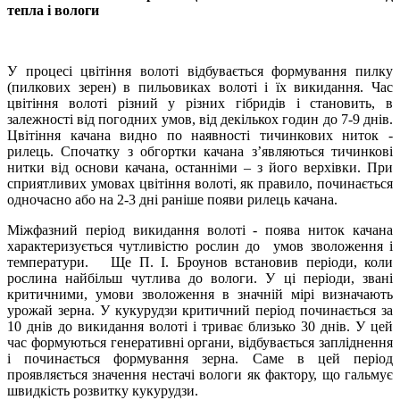
тепла і вологи
У процесі цвітіння волоті відбувається формування пилку
(пилкових зерен) в пильовиках волоті і їх викидання. Час
цвітіння волоті різний у різних гібридів і становить, в
залежності від погодних умов, від декількох годин до 7-9 днів.
Цвітіння качана видно по наявності тичинкових ниток -
рилець. Спочатку з обгортки качана з’являються тичинкові
нитки від основи качана, останніми – з його верхівки. При
сприятливих умовах цвітіння волоті, як правило, починається
одночасно або на 2-3 дні раніше появи рилець качана.
Міжфазний період викидання волоті - поява ниток качана
характеризується чутливістю рослин до умов зволоження і
температури. Ще П. І. Броунов встановив періоди, коли
рослина найбільш чутлива до вологи. У ці періоди, звані
критичними, умови зволоження в значній мірі визначають
урожай зерна. У кукурудзи критичний період починається за
10 днів до викидання волоті і триває близько 30 днів. У цей
час формуються генеративні органи, відбувається запліднення
і починається формування зерна. Саме в цей період
проявляється значення нестачі вологи як фактору, що гальмує
швидкість розвитку кукурудзи.