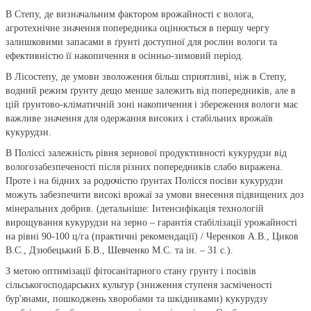
В Степу, де визначальним фактором врожайності є волога,
агротехнічне значення попередника оцінюється в першу чергу
залишковими запасами в ґрунті доступної для рослин вологи та
ефективністю її накопичення в осінньо-зимовий період.
В Лісостепу, де умови зволоження більш сприятливі, ніж в Степу,
водний режим ґрунту дещо менше залежить від попередників, але в
цій ґрунтово-кліматичній зоні накопичення і збереження вологи має
важливе значення для одержання високих і стабільних врожаїв
кукурудзи.
В Поліссі залежність рівня зернової продуктивності кукурудзи від
вологозабезпеченості після різних попередників слабо виражена.
Проте і на бідних за родючістю ґрунтах Полісся посіви кукурудзи
можуть забезпечити високі врожаї за умови внесення підвищених доз
мінеральних добрив. (детальніше: Інтенсифікація технологій
вирощування кукурудзи на зерно – гарантія стабілізації урожайності
на рівні 90-100 ц/га (практичні рекомендації) / Черенков А.В., Циков
В.С., Дзюбецький Б.В., Шевченко М.С. та ін. – 31 с.).
З метою оптимізації фітосанітарного стану грунту і посівів
сільськогосподарських культур (зниження ступеня засміченості
бур'янами, пошкоджень хворобами та шкідниками) кукурудзу