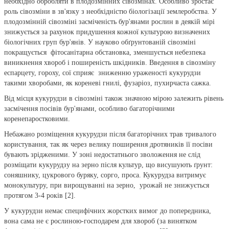
необхідно обробляти в плодозмінних сівозмінах. Особливо зростає
роль сівозміни в зв'язку з необхідністю біологізації землеробства. У
плодозмінній сівозміні засміченість бур'янами рослин в деякій мірі
знижується за рахунок придушення кожної культурою визначених
біологічних груп бур'янів. У науково обґрунтованій сівозміні
покращується фітосанітарна обстановка, зменшується небезпека
виникнення хвороб і поширеність шкідників. Введення в сівозміну
еспарцету, гороху, сої сприяє зниженню ураженості кукурудзи
такими хворобами, як кореневі гнилі, фузаріоз, пухирчаста сажка.
Від місця кукурудзи в сівозміні також значною мірою залежить рівень
засмічення посівів бур'янами, особливо багаторічними
коренепаростковими.
Небажано розміщення кукурудзи після багаторічних трав тривалого
користування, так як через велику поширення дротяників її посіви
бувають зрідженими. У зоні недостатнього зволоження не слід
розміщати кукурудзу на зерно після культур, що висушують ґрунт:
соняшнику, цукрового буряку, сорго, проса. Кукурудза витримує
монокультуру, при вирощуванні на зерно, урожай не знижується
протягом 3-4 років [2].
У кукурудзи немає специфічних жорстких вимог до попередника,
вона сама не є рослиною-господарем для хвороб (за винятком