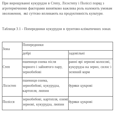
При вирощуванні кукурудзи в Степу, Лісостепу і Поліссі поряд з
агротермічними факторами винятково важлива роль належить умовам
зволоження, які суттєво впливають на продуктивність культури.
Таблиця 3.1 - Попередники кукурудзи в ґрунтово-кліматичних зонах
Попередники
Зона
добрі
задовільні
пшениця озима після
ранні ярі зернові колосові,
Степ
чорного і зайнятого пару,
кукурудза на зерно, силос і
зернобобові
зелений корм
пшениця озима,
Лісостеп
зернобобові, кукурудза,
буряки цукрові
картопля, люпин
зернобобові, картопля, озимі
Полісся
буряки цукрові
зернові, кукурудза, люпин