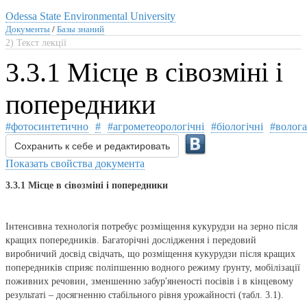
Odessa State Environmental University
Документы
/
Базы знаний
2) Текст лекції
3.3.1 Місце в сівозміні і
попередники
#фотосинтетично
#
#агрометеорологічні
#біологічні
#волога
Сохранить к себе и редактировать
Показать свойства документа
3.3.1 Місце в сівозміні і попередники
Інтенсивна технологія потребує розміщення кукурудзи на зерно після
кращих попередників. Багаторічні дослідження і передовий
виробничий досвід свідчать, що розміщення кукурудзи після кращих
попередників сприяє поліпшенню водного режиму ґрунту, мобілізації
поживних речовин, зменшенню забур'яненості посівів і в кінцевому
результаті – досягненню стабільного рівня урожайності (табл. 3.1).