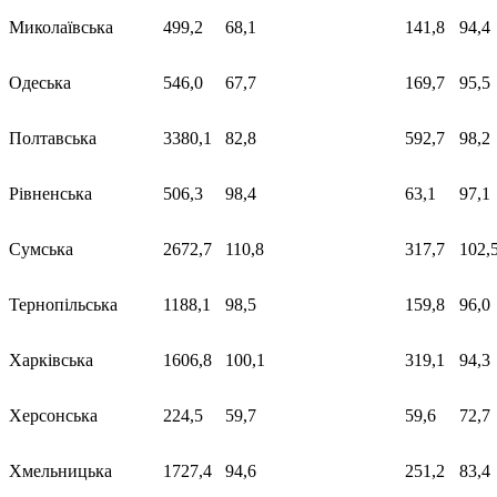
Миколаївська
499,2
68,1
141,8
94,4
Одеська
546,0
67,7
169,7
95,5
Полтавська
3380,1
82,8
592,7
98,2
Рівненська
506,3
98,4
63,1
97,1
Сумська
2672,7
110,8
317,7
102,
Тернопільська
1188,1
98,5
159,8
96,0
Харківська
1606,8
100,1
319,1
94,3
Херсонська
224,5
59,7
59,6
72,7
Хмельницька
1727,4
94,6
251,2
83,4