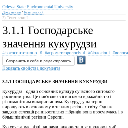
Odessa State Environmental University
Документы
/
Базы знаний
2) Текст лекції
3.1.1 Господарське
значення кукурудзи
#фотосинтетично
#
#агрометеорологічні
#біологічні
#волога
Сохранить к себе и редактировать
Показать свойства документа
3.1.1 ГОСПОДАРСЬКЕ ЗНАЧЕННЯ КУКУРУДЗИ
Кукурудза - одна з основних культур сучасного світового
рослинництва. Це пов'язано з її високою врожайністю і
різноманітним використанням. Кукурудзу на зерно
вирощують в основному в теплих регіонах світу. Однак
завдяки селекції ранньостиглих гібридів вона просунулась і в
більш північні регіони Європи.
Кукурудза має різні напрями використання: продовольчий,