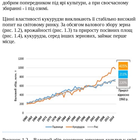
добрим попередником під ярі культури, а при своєчасному
збиран­ні - і під озимі.
Цінні властивості кукурудзи викликають її стабільно високий
попит на світовому ринку. За обсягом валового збору зерна
(рис. 1.2), врожайності (рис. 1.3) та приросту посівних площ
(рис. 1.4), кукурудза, серед інших зернових, займає перше
місце.
Рисунок 1.2
-
Валовий збір основних зернових культур у світі