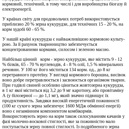
кормовий, технічний, в тому числі і для виробництва біогазу й
електроенергії.
У країнах світу для продовольчих потреб використовується
при­близно 20 % зерна кукурудзи, для технічних 15 - 20 %, на
корм ху­добі 60 - 65 %.
У нашій країні кукурудза є найважливішою кормовою культу­
рою. За її рахунок тваринництво забезпечується
концентрованими кормами, силосом і зеленою масою.
Найбільш цінний корм - зерно кукурудзи, яке містить 9 - 12
% білків, 65 - 70 % вуглеводів, 4 - 8 % олії, 1,5 % мінеральних
речо­вин. У 100 кг його міститься 134 корм. од., до 8 кг
перетравного про­теїну. У вигляді кормового борошна, висівок
воно добре перетрав­люється і засвоюється організмом тварин.
При годівлі свиней особ­ливо ціниться жовтозерна кукурудза,
в 1 кг якої міститься від 3,2 до 9 мг каротину, або провітаміну
А (у білозерної — до 1,1 мг), який значно підвищує їх
продуктивність. Завдяки високій енергетичній поживності
(100 кг сухого зерна забезпечує 1600 МДж обмінної ене­ргії)
воно є незамінним компонентом комбікормів.
Використовують зерно на корм також силосуванням качанів у
фазі молочно-воскової стиглості, яке за поживністю мало
поступається зерну повної стиг­лості. Із подрібненого зерна