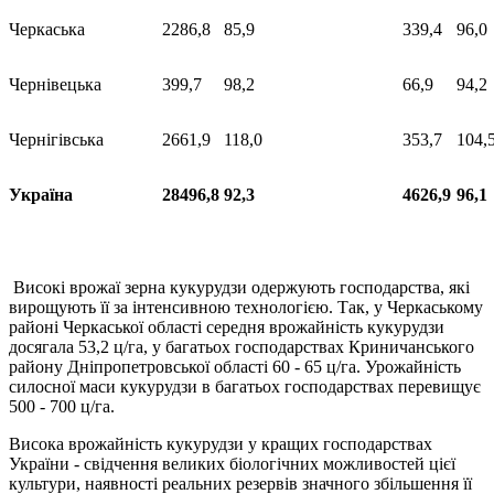
Черкаська
2286,8
85,9
339,4
96,0
Чернівецька
399,7
98,2
66,9
94,2
Чернігівська
2661,9
118,0
353,7
104,
Україна
28496,8
92,3
4626,9
96,1
Високі врожаї зерна кукурудзи одержують господарства, які
виро­щують її за інтенсивною технологією. Так, у Черкаському
районі Чер­каської області середня врожайність кукурудзи
досягала 53,2 ц/га, у багатьох господарствах Криничанського
району Дніпропетровської області 60 - 65 ц/га. Урожайність
силосної маси кукурудзи в бага­тьох господарствах перевищує
500 - 700 ц/га.
Висока врожайність кукурудзи у кращих господарствах
України - свідчення великих біологічних можливостей цієї
культури, наявності реальних резервів значного збільшення її