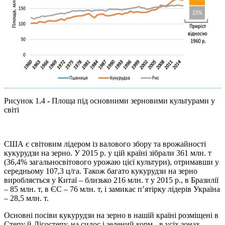
Рисунок 1.4
-
Площа під основними зерновими культурами у
світі
США є світовим лідером із валового збору та врожайності
кукурудзи на зерно. У 2015 р. у цій країні зібрали 361 млн. т
(36,4% загальносвітового урожаю цієї культури), отримавши у
середньому 107,3 ц/га. Також багато кукурудзи на зерно
виробляється у Китаї – близько 216 млн. т у 2015 р., в Бразилії
– 85 млн. т, в ЄС – 76 млн. т, і замикає п’ятірку лідерів Україна
– 28,5 млн. т.
Основні посіви кукурудзи на зерно в нашій країні розміщені в
Степу й Лісостепу, на силос і зелений корм - в усіх зонах