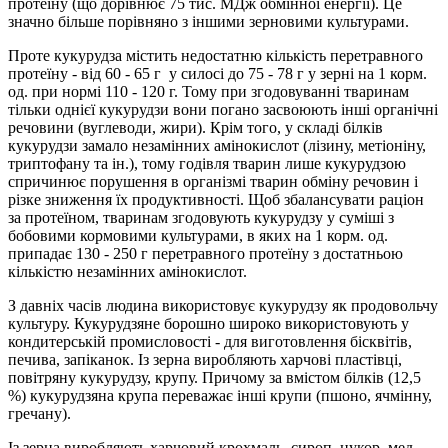
протеїну (що дорів­нює 75 тис. МДж обмінної енергії). Це
значно більше порівняно з іншими зерновими культурами.
Проте кукурудза містить недостат­ню кількість перетравного
протеїну - від 60 - 65 г у силосі до 75 - 78 г у зерні на 1 корм.
од. при нормі 110 - 120 г. Тому при зго­довуванні тваринам
тільки однієї кукурудзи вони погано засвоюють інші органічні
речовини (вуглеводи, жири). Крім того, у складі біл­ків
кукурудзи замало незамінних амінокислот (лізину, метіоніну,
триптофану та ін.), тому годівля тварин лише кукурудзою
спричи­нює порушення в організмі тварин обміну речовин і
різке зниження їх продуктивності. Щоб збалансувати раціон
за протеїном, тваринам згодовують кукурудзу у суміші з
бобовими кормовими культурами, в яких на 1 корм. од.
припадає 130 - 250 г перетравного протеїну з достатньою
кількістю незамінних амінокислот.
З давніх часів людина використовує кукурудзу як продовольчу
культуру. Кукурудзяне борошно широко використовують у
кондитерській промисловості - для виготовлення бісквітів,
печива, запіканок. Із зерна виробляють харчові пластівці,
повітряну кукурудзу, крупу. Причому за вмістом білків (12,5
%) кукурудзяна крупа переважає інші крупи (пшоно, ячмінну,
гречану).
Із зерна виробляють харчовий крохмаль, сироп, цукор, мед.