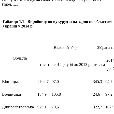
(табл. 1.1).
Таблиця 1.1 - Виробництво кукурудзи на зерно по областям
України у 2014 р.
Валовий збір
Зібрана 
Область
2014
тис. т
2014 р. у
%
до 2013 р.
тис. га
до 
Вінницька
2702,7
97,0
345,3
94,7
Волинська
184,9
105,8
24,6
97,2
Дніпропетровська
929,1
70,6
322,7
107,