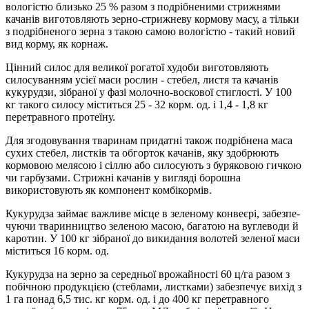
вологістю близько 25 % разом з подріб­неними стрижнями
качанів виготовляють зерно-стрижневу кормову масу, а тільки
з подрібненого зерна з такою самою вологістю - такий новий
вид корму, як корнаж.
Цінний силос для великої рогатої худоби виготовляють
силосу­ванням усієї маси рослин - стебел, листя та качанів
кукурудзи, зі­браної у фазі молочно-воскової стиглості. У 100
кг такого силосу міс­титься 25 - 32 корм. од. і 1,4 - 1,8 кг
перетравного протеїну.
Для згодовування тваринам придатні також подрібнена маса
су­хих стебел, листків та обгорток качанів, яку здобрюють
кормовою мелясою і сіллю або силосують з буряковою гичкою
чи гарбузами. Стрижні качанів у вигляді борошна
використовують як компо­нент комбікормів.
Кукурудза займає важливе місце в зеленому конвеєрі, забезпе­
чуючи тваринництво зеленою масою, багатою на вуглеводи й
каро­тин. У 100 кг зібраної до викидання волотей зеленої маси
міститься 16 корм. од.
Кукурудза на зерно за середньої врожайності 60 ц/га разом з
по­бічною продукцією (стеблами, листками) забезпечує вихід з
1 га по­над 6,5 тис. кг корм. од. і до 400 кг перетравного