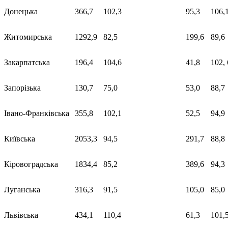
Донецька
366,7
102,3
95,3
106,
Житомирська
1292,9
82,5
199,6
89,6
Закарпатська
196,4
104,6
41,8
102, 
Запорізька
130,7
75,0
53,0
88,7
Івано-Франківська
355,8
102,1
52,5
94,9
Київська
2053,3
94,5
291,7
88,8
Кіровоградська
1834,4
85,2
389,6
94,3
Луганська
316,3
91,5
105,0
85,0
Львівська
434,1
110,4
61,3
101,