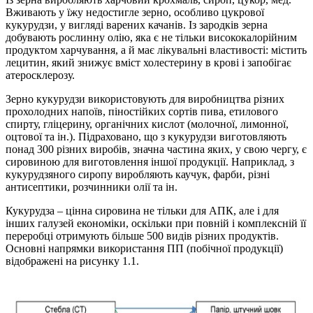
Вживають у їжу недостигле зерно, особливо цукрової
кукурудзи, у вигляді варених качанів. Із зародків зерна
добувають рослинну олію, яка є не тільки висококалорійним
продуктом харчування, а й має лікувальні властивості: містить
лецитин, який знижує вміст хо­лестерину в крові і запобігає
атеросклерозу.
Зерно кукурудзи використовують для виробництва різних
прохо­лодних напоїв, піностійких сортів пива, етилового
спирту, гліцери­ну, органічних кислот (молочної, лимонної,
оцтової та ін.). Підраховано, що з кукурудзи виготовляють
понад 300 різних ви­робів, значна частина яких, у свою чергу, є
сировиною для виготовлення іншої продукції. Наприклад, з
кукурудзяного сиропу вироб­ляють каучук, фарби, різні
антисептики, розчинники олії та ін.
Кукурудза – цінна сировина не тільки для АПК, але і для
інших галузей економіки, оскільки при повній і комплексній її
переробці отримують більше 500 видів різних продуктів.
Основні напрямки використання ПП (побічної продукції)
відображені на рисунку 1.1.