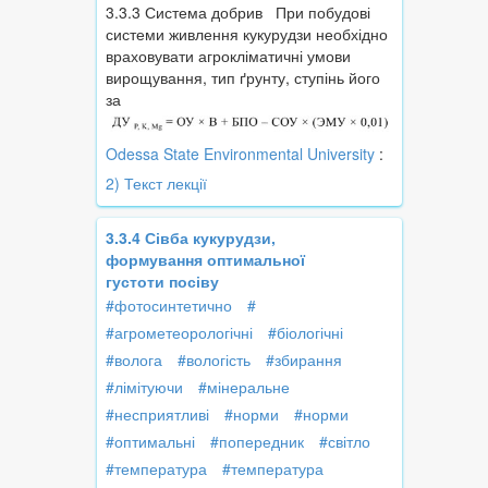
3.3.3 Система добрив При побудові
системи живлення кукурудзи необхідно
враховувати агрокліматичні умови
вирощування, тип ґрунту, ступінь його
за
Odessa State Environmental University
:
2) Текст лекції
3.3.4 Сівба кукурудзи,
формування оптимальної
густоти посіву
#фотосинтетично
#
#агрометеорологічні
#біологічні
#волога
#вологість
#збирання
#лімітуючи
#мінеральне
#несприятливі
#норми
#норми
#оптимальні
#попередник
#світло
#температура
#температура