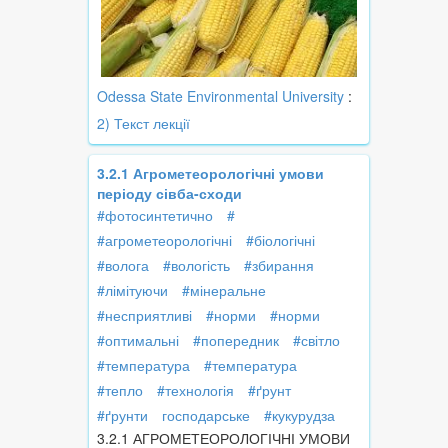
Odessa State Environmental University
:
2) Текст лекції
3.2.1 Агрометеорологічні умови
періоду сівба-сходи
#фотосинтетично
#
#агрометеорологічні
#біологічні
#волога
#вологість
#збирання
#лімітуючи
#мінеральне
#несприятливі
#норми
#норми
#оптимальні
#попередник
#світло
#температура
#температура
#тепло
#технологія
#ґрунт
#ґрунти
господарське
#кукурудза
3.2.1 АГРОМЕТЕОРОЛОГІЧНІ УМОВИ