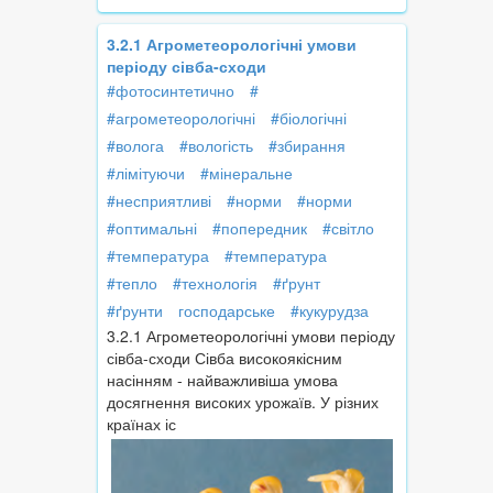
3.2.1 Агрометеорологічні умови
періоду сівба-сходи
#фотосинтетично
#
#агрометеорологічні
#біологічні
#волога
#вологість
#збирання
#лімітуючи
#мінеральне
#несприятливі
#норми
#норми
#оптимальні
#попередник
#світло
#температура
#температура
#тепло
#технологія
#ґрунт
#ґрунти
господарське
#кукурудза
3.2.1 Агрометеорологічні умови періоду
сівба-сходи Сівба високоякісним
насінням - найважливіша умова
досягнення високих урожаїв. У різних
країнах іс