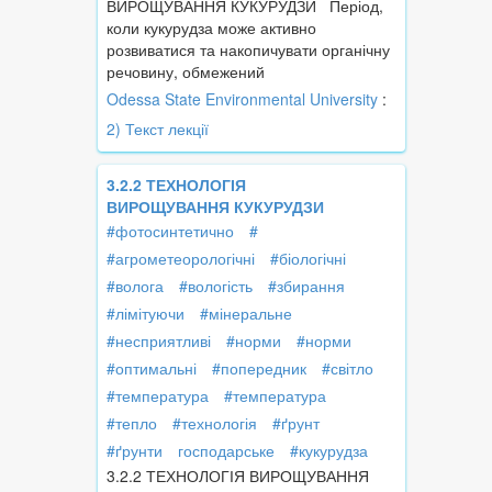
ВИРОЩУВАННЯ КУКУРУДЗИ Період,
коли кукурудза може активно
розвиватися та накопичувати органічну
речовину, обмежений
Odessa State Environmental University
:
2) Текст лекції
3.2.2 ТЕХНОЛОГІЯ
ВИРОЩУВАННЯ КУКУРУДЗИ
#фотосинтетично
#
#агрометеорологічні
#біологічні
#волога
#вологість
#збирання
#лімітуючи
#мінеральне
#несприятливі
#норми
#норми
#оптимальні
#попередник
#світло
#температура
#температура
#тепло
#технологія
#ґрунт
#ґрунти
господарське
#кукурудза
3.2.2 ТЕХНОЛОГІЯ ВИРОЩУВАННЯ