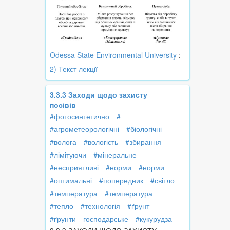
Odessa State Environmental University
:
2) Текст лекції
3.3.3 Заходи щодо захисту
посівів
#фотосинтетично
#
#агрометеорологічні
#біологічні
#волога
#вологість
#збирання
#лімітуючи
#мінеральне
#несприятливі
#норми
#норми
#оптимальні
#попередник
#світло
#температура
#температура
#тепло
#технологія
#ґрунт
#ґрунти
господарське
#кукурудза