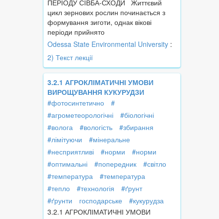
ПЕРІОДУ СІВБА-СХОДИ Життєвий
цикл зернових рослин починається з
формування зиготи, однак вікові
періоди прийнято
Odessa State Environmental University
:
2) Текст лекції
3.2.1 АГРОКЛІМАТИЧНІ УМОВИ
ВИРОЩУВАННЯ КУКУРУДЗИ
#фотосинтетично
#
#агрометеорологічні
#біологічні
#волога
#вологість
#збирання
#лімітуючи
#мінеральне
#несприятливі
#норми
#норми
#оптимальні
#попередник
#світло
#температура
#температура
#тепло
#технологія
#ґрунт
#ґрунти
господарське
#кукурудза
3.2.1 АГРОКЛІМАТИЧНІ УМОВИ