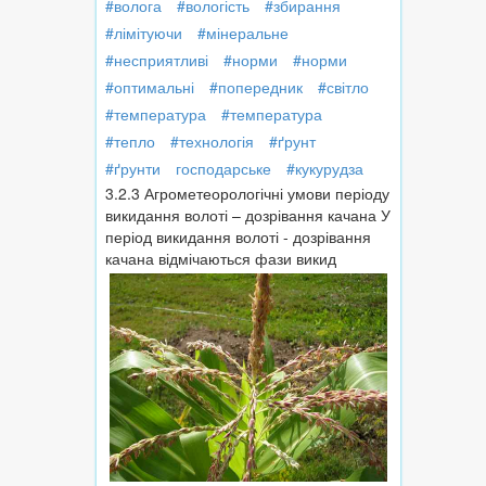
#волога
#вологість
#збирання
#лімітуючи
#мінеральне
#несприятливі
#норми
#норми
#оптимальні
#попередник
#світло
#температура
#температура
#тепло
#технологія
#ґрунт
#ґрунти
господарське
#кукурудза
3.2.3 Агрометеорологічні умови періоду
викидання волоті – дозрівання качана У
період викидання волоті - дозрівання
качана відмічаються фази викид