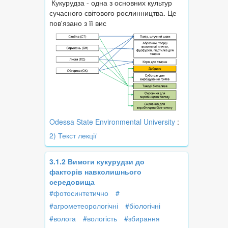
Кукурудза - одна з основних культур
сучасного світового рослинництва. Це
пов'язано з її вис
Odessa State Environmental University
:
2) Текст лекції
3.1.2 Вимоги кукурудзи до
факторів навколишнього
середовища
#фотосинтетично
#
#агрометеорологічні
#біологічні
#волога
#вологість
#збирання