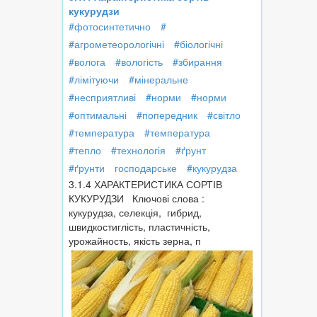
кукурудзи
#фотосинтетично
#
#агрометеорологічні
#біологічні
#волога
#вологість
#збирання
#лімітуючи
#мінеральне
#несприятливі
#норми
#норми
#оптимальні
#попередник
#світло
#температура
#температура
#тепло
#технологія
#ґрунт
#ґрунти
господарське
#кукурудза
3.1.4 ХАРАКТЕРИСТИКА СОРТІВ
КУКУРУДЗИ Ключові слова :
кукурудза, селекція, гибрид,
швидкостиглість, пластичність,
урожайность, якість зерна, п