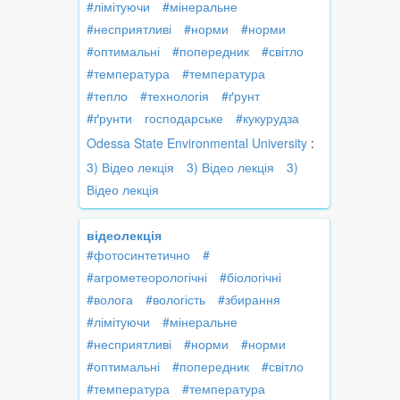
#лімітуючи
#мінеральне
#несприятливі
#норми
#норми
#оптимальні
#попередник
#світло
#температура
#температура
#тепло
#технологія
#ґрунт
#ґрунти
господарське
#кукурудза
Odessa State Environmental University
:
3) Відео лекція
3) Відео лекція
3)
Відео лекція
відеолекція
#фотосинтетично
#
#агрометеорологічні
#біологічні
#волога
#вологість
#збирання
#лімітуючи
#мінеральне
#несприятливі
#норми
#норми
#оптимальні
#попередник
#світло
#температура
#температура