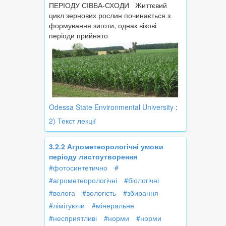
ПЕРІОДУ СІВБА-СХОДИ Життєвий
цикл зернових рослин починається з
формування зиготи, однак вікові
періоди прийнято
Odessa State Environmental University
:
2) Текст лекції
3.2.2 Агрометеорологічні умови
періоду листоутворення
#фотосинтетично
#
#агрометеорологічні
#біологічні
#волога
#вологість
#збирання
#лімітуючи
#мінеральне
#несприятливі
#норми
#норми