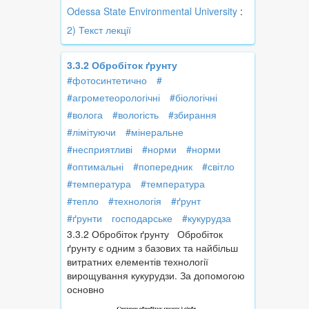
Odessa State Environmental University
:
2) Текст лекції
3.3.2 Обробіток ґрунту
#фотосинтетично
#
#агрометеорологічні
#біологічні
#волога
#вологість
#збирання
#лімітуючи
#мінеральне
#несприятливі
#норми
#норми
#оптимальні
#попередник
#світло
#температура
#температура
#тепло
#технологія
#ґрунт
#ґрунти
господарське
#кукурудза
3.3.2 Обробіток ґрунту Обробіток
ґрунту є одним з базових та найбільш
витратних елементів технології
вирощування кукурудзи. За допомогою
основно