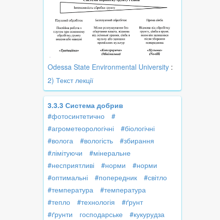
Odessa State Environmental University
:
2) Текст лекції
3.3.3 Система добрив
#фотосинтетично
#
#агрометеорологічні
#біологічні
#волога
#вологість
#збирання
#лімітуючи
#мінеральне
#несприятливі
#норми
#норми
#оптимальні
#попередник
#світло
#температура
#температура
#тепло
#технологія
#ґрунт
#ґрунти
господарське
#кукурудза