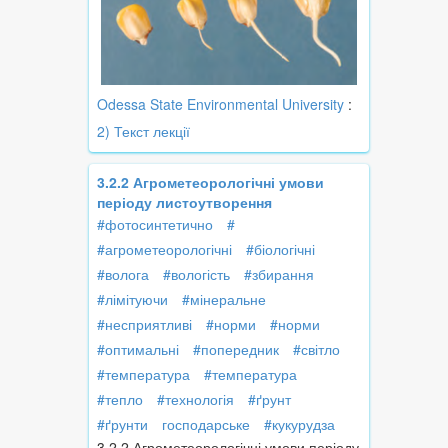
Odessa State Environmental University
:
2) Текст лекції
3.2.2 Агрометеорологічні умови
періоду листоутворення
#фотосинтетично
#
#агрометеорологічні
#біологічні
#волога
#вологість
#збирання
#лімітуючи
#мінеральне
#несприятливі
#норми
#норми
#оптимальні
#попередник
#світло
#температура
#температура
#тепло
#технологія
#ґрунт
#ґрунти
господарське
#кукурудза
3.2.2 Агрометеорологічні умови періоду