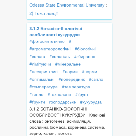
Odessa State Environmental University
:
2) Текст лекції
3.1.2 Ботаніко-біологічні
особливості кукурудзи
#фотосинтетично
#
#агрометеорологічні
#біологічні
#волога
#вологість
#збирання
#лімітуючи
#мінеральне
#несприятливі
#норми
#норми
#оптимальні
#попередник
#світло
#температура
#температура
#тепло
#технологія
#ґрунт
#ґрунти
господарське
#кукурудза
3.1.2 БОТАНІКО-БІОЛОГІЧНІ
ОСОБЛИВОСТІ КУКУРУДЗИ Ключові
слова : онтогенез, асимиляція,
рослинна біомаса, коренева система,
зерно, качан, волоть