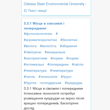
Odessa State Environmental University
:
2) Текст лекції
3.3.1 Місце в сівозміні і
попередники
#фотосинтетично
#
#агрометеорологічні
#біологічні
#волога
#вологість
#збирання
#лімітуючи
#мінеральне
#несприятливі
#норми
#норми
#оптимальні
#попередник
#світло
#температура
#температура
#тепло
#технологія
#ґрунт
#ґрунти
господарське
#кукурудза
3.3.1 Місце в сівозміні і попередники
Інтенсивна технологія потребує
розміщення кукурудзи на зерно після
кращих попередників. Багаторічні
дослід