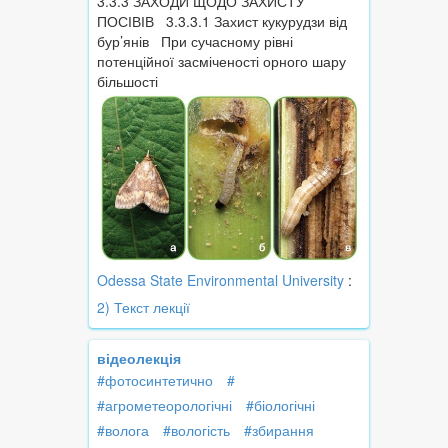
3.3.3 ЗАХОДИ ЩОДО ЗАХИСТУ
ПОСІВІВ 3.3.3.1 Захист кукурудзи від
бур’янів При сучасному рівні
потенційної засміченості орного шару
більшості
Odessa State Environmental University
:
2) Текст лекції
відеолекція
#фотосинтетично
#
#агрометеорологічні
#біологічні
#волога
#вологість
#збирання