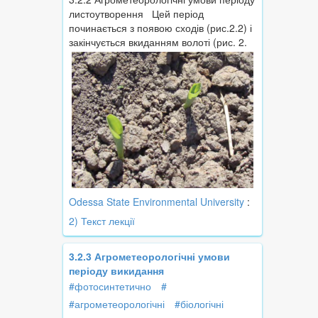
листоутворення Цей період
починається з появою сходів (рис.2.2) і
закінчується вкиданням волоті (рис. 2.
Odessa State Environmental University
:
2) Текст лекції
3.2.3 Агрометеорологічні умови
періоду викидання
#фотосинтетично
#
#агрометеорологічні
#біологічні