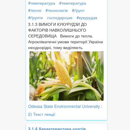
#температура
#температура
#тепло
#технологія
#ґрунт
#ґрунти
господарське
#кукурудза
3.1.3 ВИМОГИ КУКУРУДЗИ ДО
ФАКТОРІВ НАВКОЛИШНЬОГО
СЕРЕДОВИЩА Вимоги до тепла.
Агрокліматичні умови території України
неоднорідні, тому виділяють
Odessa State Environmental University
:
2) Текст лекції
3.1.4 Характеристика сортів