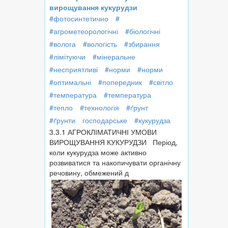
вирощування кукурудзи
#фотосинтетично
#
#агрометеорологічні
#біологічні
#волога
#вологість
#збирання
#лімітуючи
#мінеральне
#несприятливі
#норми
#норми
#оптимальні
#попередник
#світло
#температура
#температура
#тепло
#технологія
#ґрунт
#ґрунти
господарське
#кукурудза
3.3.1 АГРОКЛІМАТИЧНІ УМОВИ
ВИРОЩУВАННЯ КУКУРУДЗИ Період,
коли кукурудза може активно
розвиватися та накопичувати органічну
речовину, обмежений д