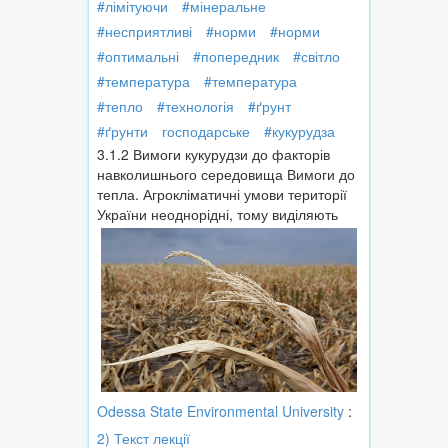
#лімітуючи
#мінеральне
#несприятливі
#норми
#норми
#оптимальні
#попередник
#світло
#температура
#температура
#тепло
#технологія
#ґрунт
#ґрунти
господарське
#кукурудза
3.1.2 Вимоги кукурудзи до факторів
навколишнього середовища Вимоги до
тепла. Агрокліматичні умови території
України неоднорідні, тому виділяють
Odessa State Environmental University
:
2) Текст лекції