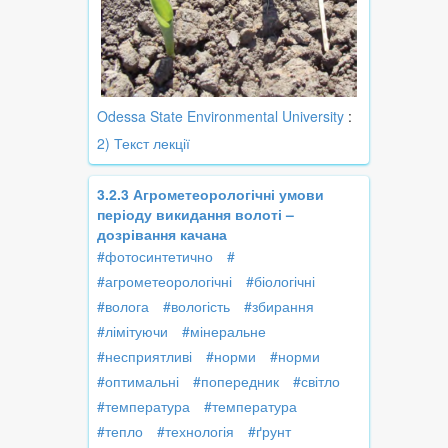
Odessa State Environmental University
:
2) Текст лекції
3.2.3 Агрометеорологічні умови
періоду викидання волоті –
дозрівання качана
#фотосинтетично
#
#агрометеорологічні
#біологічні
#волога
#вологість
#збирання
#лімітуючи
#мінеральне
#несприятливі
#норми
#норми
#оптимальні
#попередник
#світло
#температура
#температура
#тепло
#технологія
#ґрунт