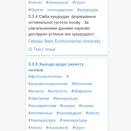
#тепло
#технологія
#ґрунт
#ґрунти
господарське
#кукурудза
3.3.4 Сівба кукурудзи, формування
оптимальної густоти посіву За
узагальненими даними науково-
дослідних установ зон кукурудзосі
Odessa State Environmental University
:
2) Текст лекції
3.3.5 Заходи щодо захисту
посівів
#фотосинтетично
#
#агрометеорологічні
#біологічні
#волога
#вологість
#збирання
#лімітуючи
#мінеральне
#несприятливі
#норми
#норми
#оптимальні
#попередник
#світло
#температура
#температура
#тепло
#технологія
#ґрунт