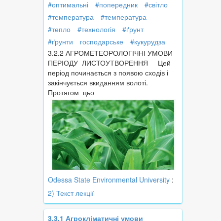
#оптимальні
#попередник
#світло
#температура
#температура
#тепло
#технологія
#ґрунт
#ґрунти
господарське
#кукурудза
3.2.2 АГРОМЕТЕОРОЛОГІЧНІ УМОВИ
ПЕРІОДУ ЛИСТОУТВОРЕННЯ Цей
період починається з появою сходів і
закінчується вкиданням волоті.
Протягом цьо
Odessa State Environmental University
:
2) Текст лекції
3.3.1 Агрокліматичні умови