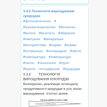
3.3.2 Технологія вирощування
кукурудзи
#фотосинтетично
#
#агрометеорологічні
#біологічні
#волога
#вологість
#збирання
#лімітуючи
#мінеральне
#несприятливі
#норми
#норми
#оптимальні
#попередник
#світло
#температура
#температура
#тепло
#технологія
#ґрунт
#ґрунти
господарське
#кукурудза
3.3.2 ТЕХНОЛОГІЯ
ВИРОЩУВАННЯ КУКУРУДЗИ
Безперечно, реалізація потенціалу
продуктивності кукурудзи в усіх зонах
вирощування істотно залеж