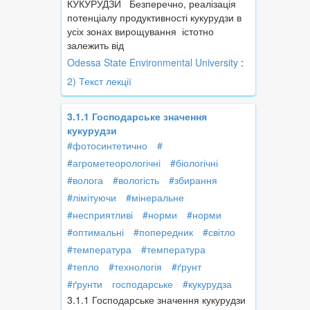
КУКУРУДЗИ Безперечно, реалізація
потенціалу продуктивності кукурудзи в
усіх зонах вирощування істотно
залежить від
Odessa State Environmental University
:
2) Текст лекції
3.1.1 Господарське значення
кукурудзи
#фотосинтетично
#
#агрометеорологічні
#біологічні
#волога
#вологість
#збирання
#лімітуючи
#мінеральне
#несприятливі
#норми
#норми
#оптимальні
#попередник
#світло
#температура
#температура
#тепло
#технологія
#ґрунт
#ґрунти
господарське
#кукурудза
3.1.1 Господарське значення кукурудзи