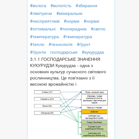
#волога
#вологість
#збирання
#лімітуючи
#мінеральне
#несприятливі
#норми
#норми
#оптимальні
#попередник
#світло
#температура
#температура
#тепло
#технологія
#ґрунт
#ґрунти
господарське
#кукурудза
3.1.1 ГОСПОДАРСЬКЕ ЗНАЧЕННЯ
КУКУРУДЗИ Кукурудза - одна з
основних культур сучасного світового
рослинництва. Це пов'язано з її
високою врожайністю і