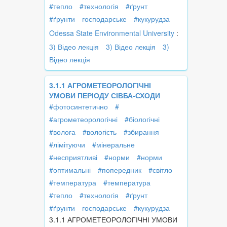
#тепло
#технологія
#ґрунт
#ґрунти
господарське
#кукурудза
Odessa State Environmental University
:
3) Відео лекція
3) Відео лекція
3)
Відео лекція
3.1.1 АГРОМЕТЕОРОЛОГІЧНІ
УМОВИ ПЕРІОДУ СІВБА-СХОДИ
#фотосинтетично
#
#агрометеорологічні
#біологічні
#волога
#вологість
#збирання
#лімітуючи
#мінеральне
#несприятливі
#норми
#норми
#оптимальні
#попередник
#світло
#температура
#температура
#тепло
#технологія
#ґрунт
#ґрунти
господарське
#кукурудза
3.1.1 АГРОМЕТЕОРОЛОГІЧНІ УМОВИ