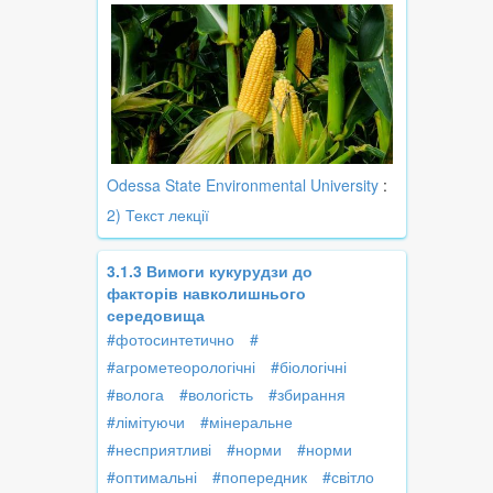
Odessa State Environmental University
:
2) Текст лекції
3.1.3 Вимоги кукурудзи до
факторів навколишнього
середовища
#фотосинтетично
#
#агрометеорологічні
#біологічні
#волога
#вологість
#збирання
#лімітуючи
#мінеральне
#несприятливі
#норми
#норми
#оптимальні
#попередник
#світло