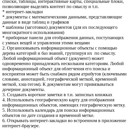
списки, таблицы, интерактивные карты, специальные блоки,
позволяющие выделять контент по смыслу и т.п.
* интернет-закладки
* документы с математическими данными, представляющие
данные в виде таблиц и графиков
* шаблоны (заготовки) документов (для их последующего
многократного использования)
* приборные панели для отображения данных, поступающих
с умных вещей и управления этими вещами
2. Организовывать информационные объекты с помощью
дерева категорий и баз знаний, группируя их по смыслу.
Любой информационный объект (документ) может
одновременно принадлежать нескольким категориям. Любой
информационный объект для облегчения его поиска и
восприятия может быть снабжен рядом атрибутов (ключевыми
словами, аннотацией, географической меткой, временной
меткой, хэш-тегом). К документам могут привязываться
дочерние документы.
3. Создавать короткие заметки в т.н. записных книжках
4. Использовать географическую карту для отображения
информационных объектов, имеющих географическую метку.
5. Использовать календарь для поиска информационных
объектов по дате создания и временной метке.
6. Открывать интернет-закладки во встроенном в приложение
интернет-браузере.