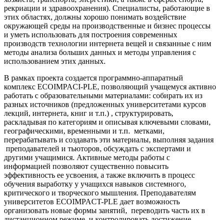
рекриации и здравоохранения). Специалисты, работающие в
этих областях, должны хорошо понимать воздействие
окружающей среды на производственные и бизнес процессы
и уметь использовать для построения современных
производств технологии интернета вещей и связанные с ним
методы анализа больших данных и методы управления с
использованием этих данных.
В рамках проекта создается программно-аппаратный
комплекс ECOIMPACI-PLE, позволяющий учащемуся активно
работать с образовательными материалами: собирать их из
разных источников (предложенных университетами курсов
лекций, интернета, книг и т.п.) , структурировать,
раскладывая по категориям и описывая ключевыми словами,
географическими, временными и т.п. метками,
перерабатывать и создавать эти материалы, выполняя задания
преподавателей и тьюторов, обсуждать с экспертами и
другими учащимися. Активные методы работы с
информацией позволяют существенно повысить
эффективность ее усвоения, а также включить в процесс
обучения выработку у учащихся навыков системного,
критического и творческого мышления. Преподавателям
университетов ECOIMPACT-PLE дает возможность
организовать новые формы занятий, переводить часть их в
дистанционном режиме и контролировать достижение