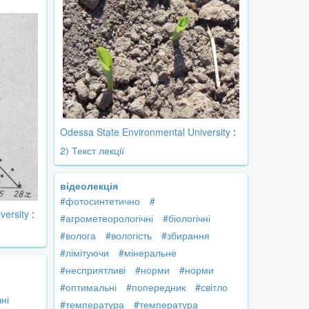
Odessa State Environmental University
:
2) Текст лекції
відеолекція
#фотосинтетично
#
versity
:
#агрометеорологічні
#біологічні
#волога
#вологість
#збирання
#лімітуючи
#мінеральне
#несприятливі
#норми
#норми
#оптимальні
#попередник
#світло
чні
#температура
#температура