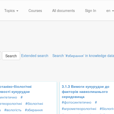
Topics
Courses
All documents
Sign In
en
Extended search
Search '#збирання' in knowledge dat
Search
отаніко-біологічні
3.1.3 Вимоги кукурудзи до
вості кукурудзи
факторів навколишнього
середовища
интетично
#
#фотосинтетично
#
етеорологічні
#біологічні
#агрометеорологічні
#біологі
а
#вологість
#збирання