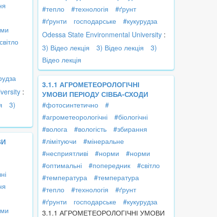
ня
#тепло
#технологія
#ґрунт
#ґрунти
господарське
#кукурудза
рми
Odessa State Environmental University
:
світло
3) Відео лекція
3) Відео лекція
3)
Відео лекція
рудза
3.1.1 АГРОМЕТЕОРОЛОГІЧНІ
versity
:
УМОВИ ПЕРІОДУ СІВБА-СХОДИ
я
3)
#фотосинтетично
#
#агрометеорологічні
#біологічні
#волога
#вологість
#збирання
#лімітуючи
#мінеральне
ВИ
#несприятливі
#норми
#норми
#оптимальні
#попередник
#світло
чні
#температура
#температура
ня
#тепло
#технологія
#ґрунт
#ґрунти
господарське
#кукурудза
рми
3.1.1 АГРОМЕТЕОРОЛОГІЧНІ УМОВИ