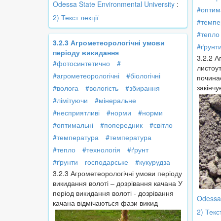
Odessa State Environmental University
:
#оптим
2) Текст лекції
#темпе
#тепло
3.2.3 Агрометеорологічні умови
#ґрунт
періоду викидання
3.2.2 А
#фотосинтетично
#
листоу
#агрометеорологічні
#біологічні
починає
закінчу
#волога
#вологість
#збирання
#лімітуючи
#мінеральне
#несприятливі
#норми
#норми
#оптимальні
#попередник
#світло
#температура
#температура
#тепло
#технологія
#ґрунт
#ґрунти
господарське
#кукурудза
3.2.3 Агрометеорологічні умови періоду
викидання волоті – дозрівання качана У
період викидання волоті - дозрівання
Odessa 
качана відмічаються фази викид
2) Текс