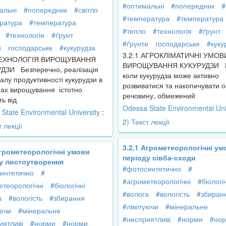
#оптимальні
#попередник
#
альні
#попередник
#світло
#температура
#температура
ратура
#температура
#тепло
#технологія
#ґрунт
#технологія
#ґрунт
#ґрунти
господарське
#куку
и
господарське
#кукурудза
3.2.1 АГРОКЛІМАТИЧНІ УМОВ
 ТЕХНОЛОГІЯ ВИРОЩУВАННЯ
ВИРОЩУВАННЯ КУКУРУДЗИ П
ДЗИ Безперечно, реалізація
коли кукурудза може активно
алу продуктивності кукурудзи в
розвиватися та накопичувати о
онах вирощування істотно
речовину, обмежений
ь від
Odessa State Environmental Uni
State Environmental University
:
2) Текст лекції
т лекції
3.2.1 Агрометеорологічні ум
Агрометеорологічні умови
періоду сівба-сходи
у листоутворення
#фотосинтетично
#
интетично
#
#агрометеорологічні
#біологі
етеорологічні
#біологічні
#волога
#вологість
#збиран
а
#вологість
#збирання
#лімітуючи
#мінеральне
уючи
#мінеральне
#несприятливі
#норми
#но
иятливі
#норми
#норми