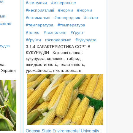
ня
#лімітуючи
#мінеральне
#несприятливі
#норми
#норми
рми
#оптимальні
#попередник
#світло
світло
#температура
#температура
#тепло
#технологія
#ґрунт
#ґрунти
господарське
#кукурудза
рудза
3.1.4 ХАРАКТЕРИСТИКА СОРТІВ
КУКУРУДЗИ Ключові слова :
кукурудза, селекція, гибрид,
ла.
швидкостиглість, пластичність,
 України
урожайность, якість зерна, п
Odessa State Environmental University
: