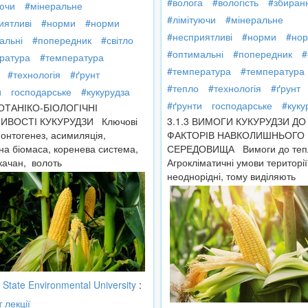
#волога
#вологість
#збиран
уючи
#мінеральне
#лімітуючи
#мінеральне
иятливі
#норми
#норми
#несприятливі
#норми
#но
альні
#попередник
#світло
#оптимальні
#попередник
#
ратура
#температура
#температура
#температура
#технологія
#ґрунт
#тепло
#технологія
#ґрунт
и
господарське
#кукурудза
#ґрунти
господарське
#куку
БОТАНІКО-БІОЛОГІЧНІ
ИВОСТІ КУКУРУДЗИ Ключові
3.1.3 ВИМОГИ КУКУРУДЗИ ДО
 онтогенез, асимиляція,
ФАКТОРІВ НАВКОЛИШНЬОГО
на біомаса, коренева система,
СЕРЕДОВИЩА Вимоги до теп
качан, волоть
Агрокліматичні умови території
неоднорідні, тому виділяють
State Environmental University
:
т лекції