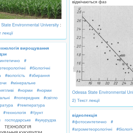
відмічаються фаз
State Environmental University
:
т лекції
Технологія вирощування
дзи
интетично
#
етеорологічні
#біологічні
а
#вологість
#збирання
уючи
#мінеральне
иятливі
#норми
#норми
Odessa State Environmental Uni
альні
#попередник
#світло
2) Текст лекції
ратура
#температура
#технологія
#ґрунт
відеолекція
и
господарське
#кукурудза
#фотосинтетично
#
 ТЕХНОЛОГІЯ
#агрометеорологічні
#біологі
УВАННЯ КУКУРУДЗИ