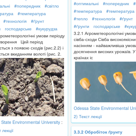
#оптимальні
#попередник
#
альні
#попередник
#світло
#температура
#температура
ратура
#температура
#тепло
#технологія
#ґрунт
#технологія
#ґрунт
#ґрунти
господарське
#куку
и
господарське
#кукурудза
3.2.1 Агрометеорологічні умов
грометеорологічні умови періоду
сівба-сходи Сівба високоякісн
творення Цей період
насінням - найважливіша умов
ться з появою сходів (рис.2.2) і
досягнення високих урожаїв. У
ється вкиданням волоті (рис. 2.
країнах іс
Odessa State Environmental Uni
2) Текст лекції
State Environmental University
:
т лекції
3.3.2 Обробіток ґрунту