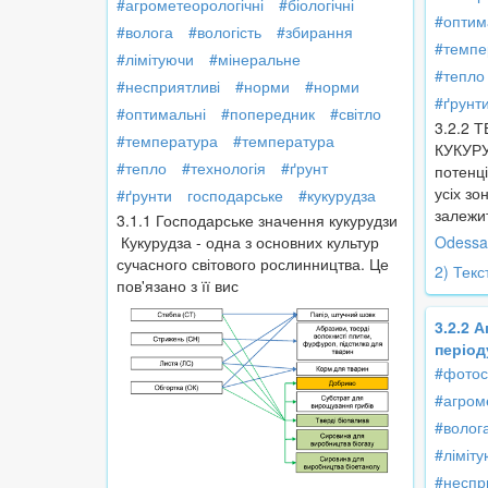
#агрометеорологічні
#біологічні
#оптим
#волога
#вологість
#збирання
#темпе
#лімітуючи
#мінеральне
#тепло
#несприятливі
#норми
#норми
#ґрунт
#оптимальні
#попередник
#світло
3.2.2
#температура
#температура
КУКУРУ
#тепло
#технологія
#ґрунт
потенці
усіх з
#ґрунти
господарське
#кукурудза
залежит
3.1.1 Господарське значення кукурудзи
Кукурудза - одна з основних культур
Odessa 
сучасного світового рослинництва. Це
2) Текс
пов'язано з її вис
3.2.2 
період
#фотос
#агром
#волог
#ліміт
#неспр