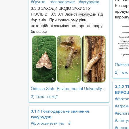
#ґрунти
господарське
#кукурудза
Безпере
3.3.3 ЗАХОДИ ЩОДО ЗАХИСТУ
продукт
ПОСІВІВ 3.3.3.1 Захист кукурудзи від
вирощу
бур’янів При сучасному рівні
потенційної засміченості орного шару
більшості
Odessa 
2) Текс
3.2.2 
Odessa State Environmental University
:
ВИРОЩ
2) Текст лекції
#фотос
#агром
3.1.1 Господарське значення
#волог
кукурудзи
#ліміт
#фотосинтетично
#
#неспр