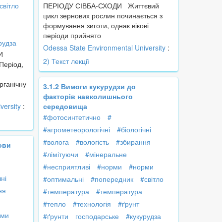
світло
ПЕРІОДУ СІВБА-СХОДИ Життєвий
цикл зернових рослин починається з
формування зиготи, однак вікові
періоди прийнято
рудза
Odessa State Environmental University
:
И
2) Текст лекції
еріод,
рганічну
3.1.2 Вимоги кукурудзи до
факторів навколишнього
versity
:
середовища
#фотосинтетично
#
#агрометеорологічні
#біологічні
#волога
#вологість
#збирання
ови
#лімітуючи
#мінеральне
#несприятливі
#норми
#норми
чні
#оптимальні
#попередник
#світло
ня
#температура
#температура
#тепло
#технологія
#ґрунт
рми
#ґрунти
господарське
#кукурудза