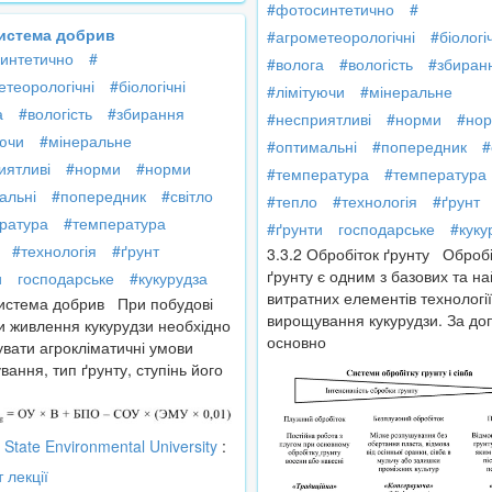
#фотосинтетично
#
Система добрив
#агрометеорологічні
#біологі
интетично
#
#волога
#вологість
#збиран
етеорологічні
#біологічні
#лімітуючи
#мінеральне
а
#вологість
#збирання
#несприятливі
#норми
#но
уючи
#мінеральне
#оптимальні
#попередник
#
иятливі
#норми
#норми
#температура
#температура
альні
#попередник
#світло
#тепло
#технологія
#ґрунт
ратура
#температура
#ґрунти
господарське
#куку
#технологія
#ґрунт
3.3.2 Обробіток ґрунту Обробі
ґрунту є одним з базових та н
и
господарське
#кукурудза
витратних елементів технології
Система добрив При побудові
вирощування кукурудзи. За д
и живлення кукурудзи необхідно
основно
увати агрокліматичні умови
ання, тип ґрунту, ступінь його
State Environmental University
:
т лекції