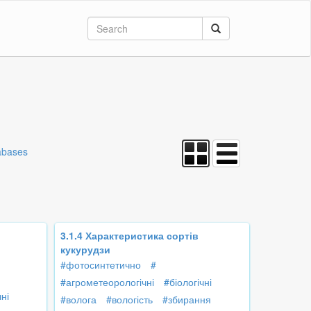
abases
3.1.4 Характеристика сортів
кукурудзи
#фотосинтетично
#
#агрометеорологічні
#біологічні
чні
#волога
#вологість
#збирання