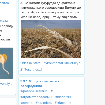
світло
3.1.2 Вимоги кукурудзи до факторів
навколишнього середовища Вимоги до
тепла. Агрокліматичні умови території
України неоднорідні, тому виділяють
рудза
и періоду
им
а
 різних
Odessa State Environmental University
:
2) Текст лекції
3.3.1 Місце в сівозміні і
versity
:
попередники
#фотосинтетично
#
#агрометеорологічні
#біологічні
#волога
#вологість
#збирання