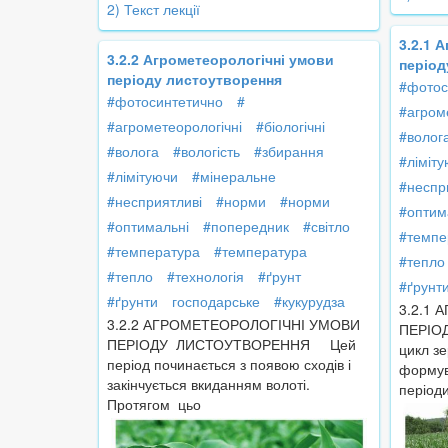
2) Текст лекції
3.2.1 
3.2.2 Агрометеорологічні умови
період
періоду листоутворення
#фотос
#фотосинтетично
#
#агром
#агрометеорологічні
#біологічні
#волог
#волога
#вологість
#збирання
#ліміт
#лімітуючи
#мінеральне
#неспр
#несприятливі
#норми
#норми
#оптим
#оптимальні
#попередник
#світло
#темпе
#температура
#температура
#тепло
#тепло
#технологія
#ґрунт
#ґрунт
#ґрунти
господарське
#кукурудза
3.2.1
3.2.2 АГРОМЕТЕОРОЛОГІЧНІ УМОВИ
ПЕРІО
ПЕРІОДУ ЛИСТОУТВОРЕННЯ Цей
цикл з
період починається з появою сходів і
формува
закінчується вкиданням волоті.
період
Протягом цьо