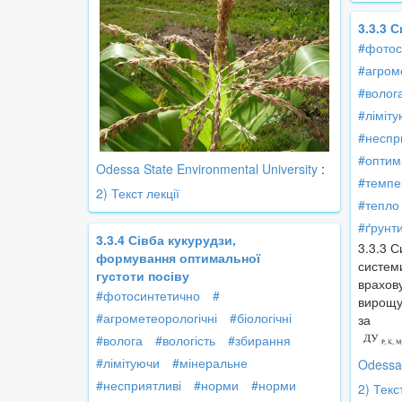
3.3.3 
#фотос
#агром
#волог
#ліміт
#неспр
#оптим
Odessa State Environmental University
:
#темпе
2) Текст лекції
#тепло
#ґрунт
3.3.4 Сівба кукурудзи,
3.3.3 
формування оптимальної
систем
густоти посіву
врахов
#фотосинтетично
#
вирощув
#агрометеорологічні
#біологічні
за
#волога
#вологість
#збирання
#лімітуючи
#мінеральне
Odessa 
#несприятливі
#норми
#норми
2) Текс