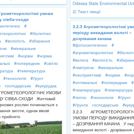
Odessa State Environmental Uni
2) Текст лекції
Агрометеорологічні умови
у сівба-сходи
интетично
#
3.2.3 Агрометеорологічні ум
періоду викидання волоті –
етеорологічні
#біологічні
дозрівання качана
а
#вологість
#збирання
#фотосинтетично
#
уючи
#мінеральне
#агрометеорологічні
#біологі
иятливі
#норми
#норми
#волога
#вологість
#збиран
альні
#попередник
#світло
#лімітуючи
#мінеральне
ратура
#температура
#несприятливі
#норми
#но
#технологія
#ґрунт
#оптимальні
#попередник
#
и
господарське
#кукурудза
#температура
#температура
 АГРОМЕТЕОРОЛОГІЧНІ УМОВИ
#тепло
#технологія
#ґрунт
ДУ СІВБА-СХОДИ Життєвий
ернових рослин починається з
#ґрунти
господарське
#куку
ння зиготи, однак вікові
3.2.3 АГРОМЕТЕОРОЛОГІЧ
и прийнято
УМОВИ ПЕРІОДУ ВИКИДАННЯ
– ДОЗРІВАННЯ КАЧАНА У пер
викидання волоті - дозрівання