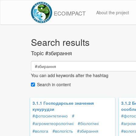
ECOIMPACT
About the project
Search results
Topic
#збирання
You can add keywords after the hashtag
Search in content
3.1.1 Господарське значення
3.1.2 Б
кукурудзи
особли
#фотосинтетично
#
#фотос
#агрометеорологічні
#біологічні
#агром
#волога
#вологість
#збирання
#волог