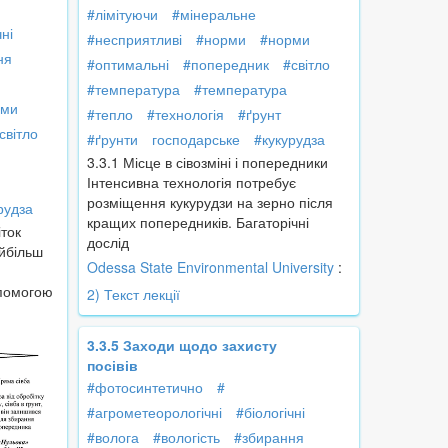
#лімітуючи
#мінеральне
чні
#несприятливі
#норми
#норми
ня
#оптимальні
#попередник
#світло
#температура
#температура
рми
#тепло
#технологія
#ґрунт
світло
#ґрунти
господарське
#кукурудза
3.3.1 Місце в сівозміні і попередники
Інтенсивна технологія потребує
розміщення кукурудзи на зерно після
рудза
кращих попередників. Багаторічні
ток
дослід
айбільш
Odessa State Environmental University
:
опомогою
2) Текст лекції
3.3.5 Заходи щодо захисту
посівів
#фотосинтетично
#
#агрометеорологічні
#біологічні
#волога
#вологість
#збирання