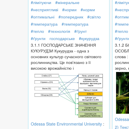
#лімітуючи
#мінеральне
#ліміт
#несприятливі
#норми
#норми
#неспр
#оптимальні
#попередник
#світло
#оптим
#температура
#температура
#темпе
#тепло
#технологія
#ґрунт
#тепло
#ґрунти
господарське
#кукурудза
#ґрунт
3.1.1 ГОСПОДАРСЬКЕ ЗНАЧЕННЯ
3.1.2 
КУКУРУДЗИ Кукурудза - одна з
ОСОБЛ
основних культур сучасного світового
слова :
рослинництва. Це пов'язано з її
рослин
високою врожайністю і
зерно, 
Odessa 
Odessa State Environmental University
:
2) Текс