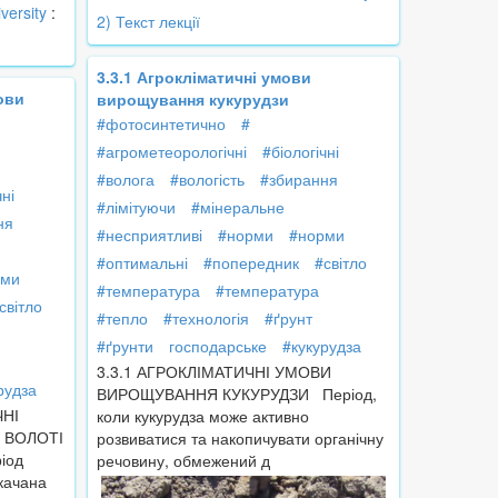
versity
:
2) Текст лекції
3.3.1 Агрокліматичні умови
ови
вирощування кукурудзи
#фотосинтетично
#
#агрометеорологічні
#біологічні
#волога
#вологість
#збирання
чні
#лімітуючи
#мінеральне
ня
#несприятливі
#норми
#норми
#оптимальні
#попередник
#світло
рми
#температура
#температура
світло
#тепло
#технологія
#ґрунт
#ґрунти
господарське
#кукурудза
3.3.1 АГРОКЛІМАТИЧНІ УМОВИ
рудза
ВИРОЩУВАННЯ КУКУРУДЗИ Період,
НІ
коли кукурудза може активно
 ВОЛОТІ
розвиватися та накопичувати органічну
іод
речовину, обмежений д
 качана