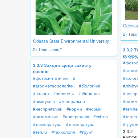
Odessa 
2) Текс
Odessa State Environmental University
:
2) Текст лекції
3.3.2 
кукуру
#фотос
3.3.3 Заходи щодо захисту
#агром
посівів
#фотосинтетично
#
#волог
#агрометеорологічні
#біологічні
#ліміт
#волога
#вологість
#збирання
#неспр
#лімітуючи
#мінеральне
#оптим
#несприятливі
#норми
#норми
#темпе
#оптимальні
#попередник
#світло
#тепло
#температура
#температура
#ґрунт
3.3.2
#тепло
#технологія
#ґрунт
ВИРОЩ