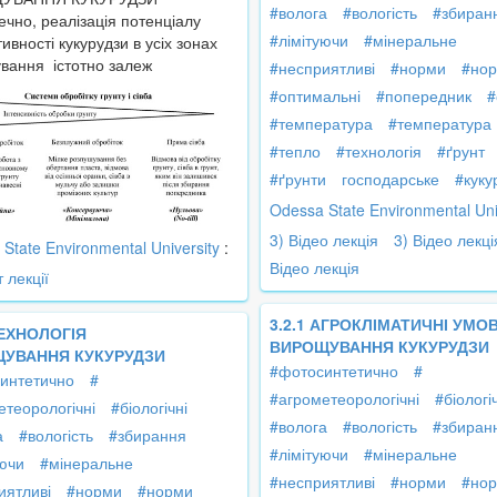
#волога
#вологість
#збиран
чно, реалізація потенціалу
#лімітуючи
#мінеральне
ивності кукурудзи в усіх зонах
вання істотно залеж
#несприятливі
#норми
#но
#оптимальні
#попередник
#
#температура
#температура
#тепло
#технологія
#ґрунт
#ґрунти
господарське
#куку
Odessa State Environmental Uni
3) Відео лекція
3) Відео лекці
State Environmental University
:
Відео лекція
т лекції
3.2.1 АГРОКЛІМАТИЧНІ УМО
ТЕХНОЛОГІЯ
ВИРОЩУВАННЯ КУКУРУДЗИ
УВАННЯ КУКУРУДЗИ
#фотосинтетично
#
интетично
#
#агрометеорологічні
#біологі
етеорологічні
#біологічні
#волога
#вологість
#збиран
а
#вологість
#збирання
#лімітуючи
#мінеральне
уючи
#мінеральне
#несприятливі
#норми
#но
иятливі
#норми
#норми