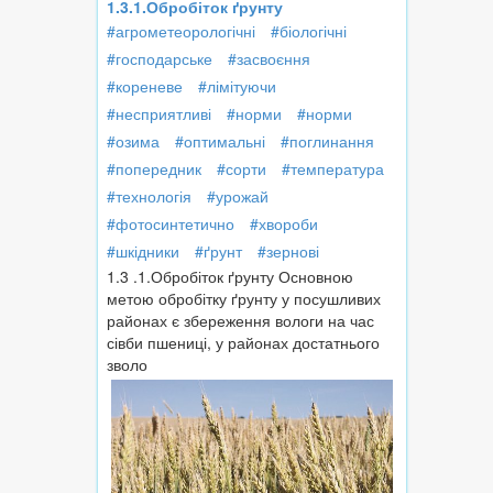
1.3.1.Обробіток ґрунту
#агрометеорологічні
#біологічні
#господарське
#засвоєння
#кореневе
#лімітуючи
#несприятливі
#норми
#норми
#озима
#оптимальні
#поглинання
#попередник
#сорти
#температура
#технологія
#урожай
#фотосинтетично
#хвороби
#шкідники
#ґрунт
#зернові
1.3 .1.Обробіток ґрунту Основною
метою обробітку ґрунту у посуш­ливих
районах є збереження вологи на час
сівби пшениці, у районах достатнього
зволо­