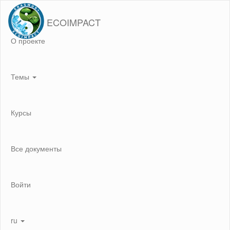
ECOIMPACT
О проекте
Темы
Курсы
Все документы
Войти
ru