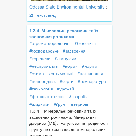
Odessa State Environmental University
:
2) Текст лекції
1.3.4. Мінеральні речовини та їх
засвоєння ролинами
#агрометеорологічні
#біологічні
#господарське
#засвоєння
#кореневе
#лімітуючи
#несприятливі
#норми
#норми
#озима
#оптимальні
#поглинання
#попередник
#сорти
#температура
#технологія
#урожай
#фотосинтетично
#хвороби
#шкідники
#ґрунт
#зернові
1.3.4 . Мінеральні речовини та їх
засвоєння ролинами. Мінеральні
добрива (МД). Регулювання родючості
ґрунту шляхом внесення мінеральних
добрив пов