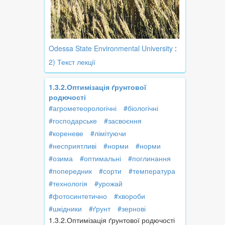
Odessa State Environmental University
:
2) Текст лекції
1.3.2.Оптимізація ґрунтової
родючості
#агрометеорологічні
#біологічні
#господарське
#засвоєння
#кореневе
#лімітуючи
#несприятливі
#норми
#норми
#озима
#оптимальні
#поглинання
#попередник
#сорти
#температура
#технологія
#урожай
#фотосинтетично
#хвороби
#шкідники
#ґрунт
#зернові
1.3.2.Оптимізація ґрунтової родючості