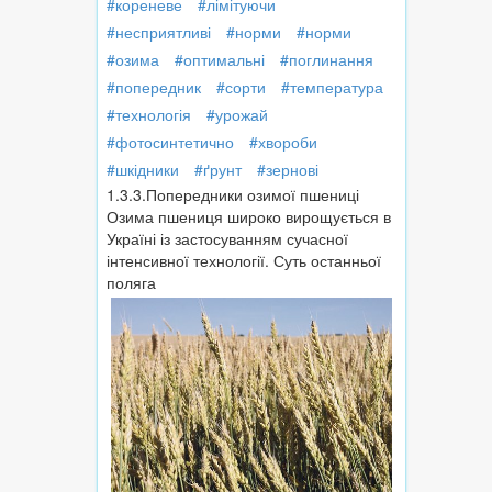
#кореневе
#лімітуючи
#несприятливі
#норми
#норми
#озима
#оптимальні
#поглинання
#попередник
#сорти
#температура
#технологія
#урожай
#фотосинтетично
#хвороби
#шкідники
#ґрунт
#зернові
1.3.3.Попередники озимої пшениці
Озима пшениця широко вирощуєть­ся в
Україні із застосуванням сучасної
інтенсивної технології. Суть останньої
поляга