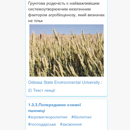
Ґрунтова родючість є найважливішим
системоутворюючим екзогенним
фактором агробіоценозу, який визначає
не тільк
Odessa State Environmental University
:
2) Текст лекції
1.3.3.Попередники озимої
пшениці
#агрометеорологічні
#біологічні
#господарське
#засвоєння