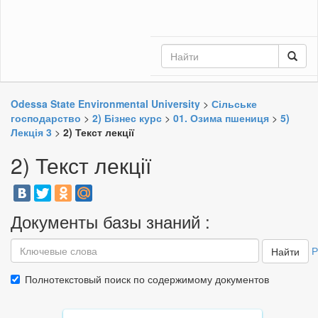
Odessa State Environmental University
>
Сільське
господарство
>
2) Бізнес курс
>
01. Озима пшениця
>
5)
Лекція 3
>
2) Текст лекції
2) Текст лекції
Документы базы знаний :
Р
Найти
Полнотекстовый поиск по содержимому документов