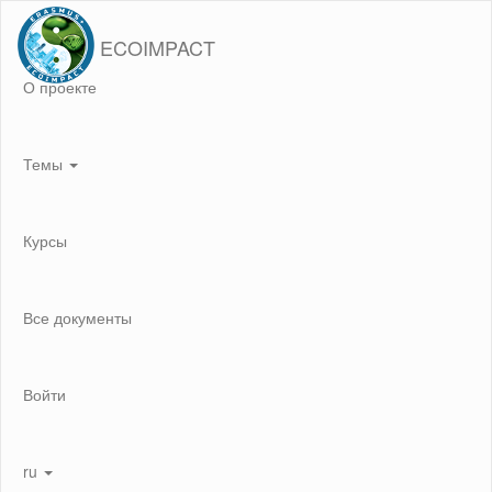
ECOIMPACT
О проекте
Темы
Курсы
Все документы
Войти
ru