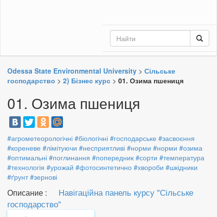
Odessa State Environmental University
>
Сільське
господарство
>
2) Бізнес курс
>
01. Озима пшениця
01. Озима пшениця
#агрометеорологічні
#біологічні
#господарське
#засвоєння
#кореневе
#лімітуючи
#несприятливі
#норми
#норми
#озима
#оптимальні
#поглинання
#попередник
#сорти
#температура
#технологія
#урожай
#фотосинтетично
#хвороби
#шкідники
#ґрунт
#зернові
Навігаційна панель курсу "Сільське
Описание :
господарство"