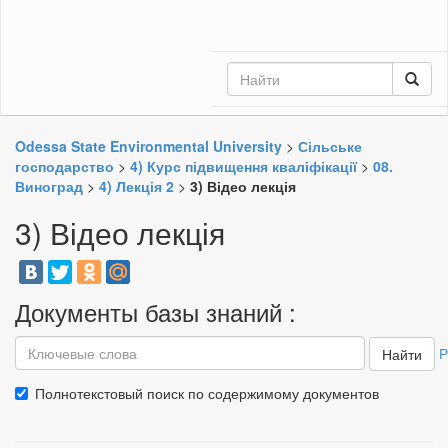
Odessa State Environmental University
>
Сільське
господарство
>
4) Курс підвищення кваліфікації
>
08.
Виноград
>
4) Лекція 2
>
3) Відео лекція
3) Відео лекція
Документы базы знаний :
Р
Найти
Полнотекстовый поиск по содержимому документов