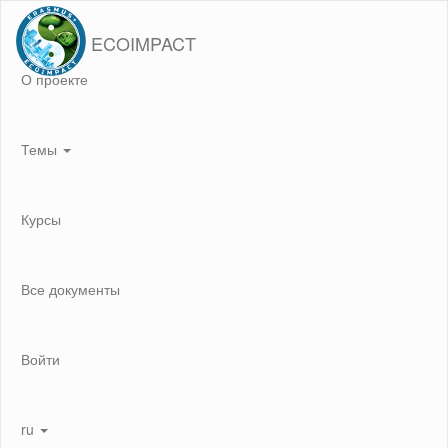
ECOIMPACT
О проекте
Темы
Курсы
Все документы
Войти
ru