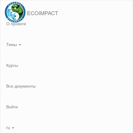
ECOIMPACT
О проекте
Темы
Курсы
Все документы
Войти
ru