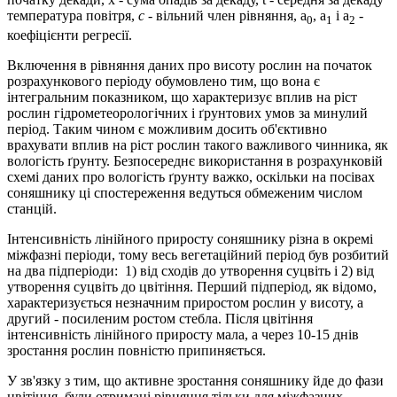
температура повітря,
с
- вільний член рівняння, а
, а
і a
-
0
1
2
коефіцієнти регресії.
Включення в рівняння даних про висоту рослин на початок
розрахункового періоду обумовлено тим, що вона є
інтегральним показником, що характеризує вплив на ріст
рослин гідрометеорологічних і ґрунтових умов за минулий
період. Таким чином є можливим досить об'єктивно
врахувати вплив на ріст рослин такого важливого чинника, як
вологість ґрунту. Безпосереднє використання в розрахунковій
схемі даних про вологість ґрунту важко, оскільки на посівах
соняшнику ці спостереження ведуться обмеженим числом
станцій.
Інтенсивність лінійного приросту соняшнику різна в окремі
міжфазні періоди, тому весь вегетаційний період був розбитий
на два підперіоди: 1) від сходів до утворення суцвіть і 2) від
утворення суцвіть до цвітіння. Перший підперіод, як відомо,
характеризується незначним приростом рослин у висоту, а
другий - посиленим ростом стебла. Після цвітіння
інтенсивність лінійного приросту мала, а через 10-15 днів
зростання рослин повністю припиняється.
У зв'язку з тим, що активне зростання соняшнику йде до фази
цвітіння, були отримані рівняння тільки для міжфазних