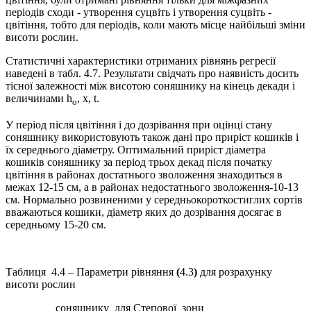
періодів сходи - утворення суцвіть і утворення суцвіть -
цвітіння, тобто для періодів, коли мають місце найбільші зміни
висоти рослин.
Статистичні характеристики отриманих рівнянь регресії
наведені в табл. 4.7. Результати свідчать про наявність досить
тісної залежності між висотою соняшнику на кінець декади і
величинами h
, х, t.
о
У період після цвітіння і до дозрівання при оцінці стану
соняшнику використовують також дані про приріст кошиків і
їх середнього діаметру. Оптимальний приріст діаметра
кошиків соняшнику за період трьох декад після початку
цвітіння в районах достатнього зволоження знаходиться в
межах 12-15 см, а в районах недостатнього зволоження-10-13
см. Нормально розвиненими у середньокороткостиглих сортів
вважаються кошики, діаметр яких до дозрівання досягає в
середньому 15-20 см.
Таблиця 4.4 – Параметри рівняння
(
4.3
)
для розрахунку
висоти рослин
соняшнику для Степової зони