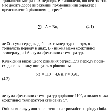
тривалістю міжфазних періодів. Встановлено, що цей зв'язок
має досить добре виражений прямолінійний характер і
представлений рівнянням регресії
∑t =А + Вп, (4.1)
де Σt - сума середньодобових температур повітря,
n
-
тривалість періоду в днях, В - нижня межа ефективної
температури і A - сума ефективних температур.
Кількісний вираз цього рівняння регресії для періоду посів-
сходи соняшнику описується рівнянням
∑t = 110 + 4,6 п, r = 0,91,
(4.2)
де сума ефективних температур дорівнює 110°, а нижня межа
ефективної температури становить 5°.
Оцінка впливу умов зволоження на тривалість періоду сівба-