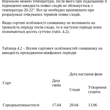
Верхньою межею температури, після якого при подальшому її
підвищенні швидкість появи сходів не збільшується, є
температура 20-22°. Все це необхідно враховувати при
розрахунках очікуваних термінів появи сходів.
Якщо сортові особливості соняшнику не впливають на
тривалість періоду посів-сходи, то в наступні періоди вони
позначаються досить суттєво (табл. 4.2).
Таблиця 4.2 – Вплив сортових особливостей соняшнику на
швидкість проходження міжфазних періодів
Дата настання фази
Дата
Сорт
сівби
Утворення
Сходи
суцвіть
Середньопізньостиглі
17.04
29.04
13.06