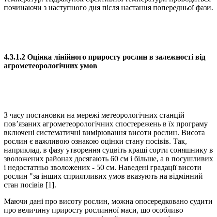
починаючи з наступного дня після настання попередньої фази.
4.3.1.2 Оцінка лінійного приросту рослин в залежності від
агрометеорологічних умов
З часу постановки на мережі метеорологічних станцій
пов’язаних агрометеорологічних спостережень в їх програму
включені систематичні вимірювання висоти рослин. Висота
рослин є важливою ознакою оцінки стану посівів. Так,
наприклад, в фазу утворення суцвіть кращі сорти соняшнику в
зволожених районах досягають 60 см і більше, а в посушливих
і недостатньо зволожених - 50 см. Наведені градації висоти
рослин "за інших сприятливих умов вказують на відмінний
стан посівів [1].
Маючи дані про висоту рослин, можна опосередковано судити
про величину приросту рослинної маси, що особливо