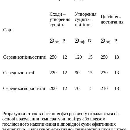
Сходи –
Утворення
Цвітіння -
утворення
суцвіть -
достигання
суцвіть
цвітіння
Сорт
∑
t
∑
t
∑
t
В
В
В
эф
эф
эф
Середньопізньостиглі
250
12
120
15
250
13
Середньостиглі
220
12
90
15
230
13
Середньоскоростиглі
200
12
70
15
210
13
Розрахунки строків настання фаз розвитку складаються на
основі врахування температури повітря або шляхом
послідовного накопичення відповідної суми ефективних
температур. Підрахунок ефективної температури проводиться