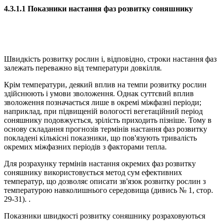
4.3.1.1 Показники настання фаз розвитку соняшнику
Швидкість розвитку рослин і, відповідно, строки настання фаз
залежать переважно від температури довкілля.
Крім температури, деякий вплив на темпи розвитку рослин
здійснюють і умови зволоження. Однак суттєвий вплив
зволоження позначається лише в окремі міжфазні періоди;
наприклад, при підвищеній вологості вегетаційний період
соняшнику подовжується, зрілість приходить пізніше. Тому в
основу складання прогнозів термінів настання фаз розвитку
покладені кількісні показники, що пов'язують тривалість
окремих міжфазних періодів з факторами тепла.
Для розрахунку термінів настання окремих фаз розвитку
соняшнику використовується метод сум ефективних
температур, що дозволяє описати зв'язок розвитку рослин з
температурою навколишнього середовища (дивись № 1, стор.
29-31). .
Показники швидкості розвитку соняшнику розраховуються