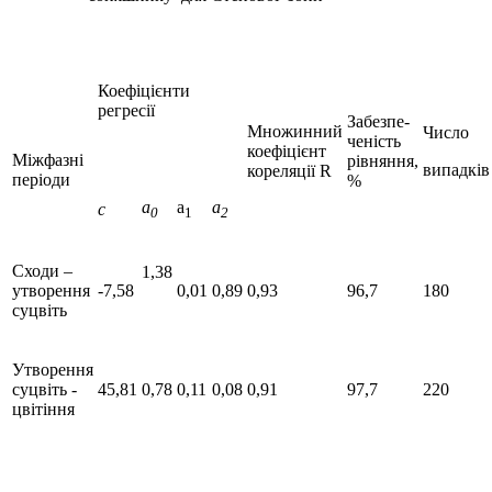
Коефіцієнти
регресії
Забезпе-
Множинний
Число
ченість
коефіцієнт
Міжфазні
рівняння,
випадків
кореляції R
періоди
%
а
а
a
с
0
1
2
Сходи –
1,38
утворення
-7,58
0,01
0,89
0,93
96,7
180
суцвіть
Утворення
суцвіть -
45,81
0,78
0,11
0,08
0,91
97,7
220
цвітіння