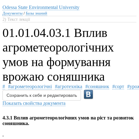
Odessa State Environmental University
Документы
/
Базы знаний
2) Текст лекції
01.01.04.03.1 Вплив
агрометеорологічних
умов на формування
врожаю соняшника
#
#агрометеорологічні
#агротехніка
#соняшник
#сорт
#уро
Сохранить к себе и редактировать
Показать свойства документа
4.3.1 Вплив агрометеорологічних умов на ріст та розвиток
соняшника.