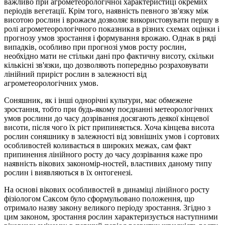
важливо при агрометеорологічної характеристиці окремих
періодів вегетації. Крім того, наявність певного зв'язку між
висотою рослин і врожаєм дозволяє використовувати першу в
ролі агрометеорологічного показника в різних схемах оцінки і
прогнозу умов зростання і формування врожаю. Однак в ряді
випадків, особливо при прогнозі умов росту рослин,
необхідно мати не стільки дані про фактичну висоту, скільки
кількісні зв'язки, що дозволяють попередньо розраховувати
лінійний приріст рослин в залежності від
агрометеорологічних умов.
Соняшник, як і інші однорічні культури, має обмежене
зростання, тобто при будь-якому поєднанні метеорологічних
умов рослини до часу дозрівання досягають деякої кінцевої
висоти, після чого їх ріст припиняється. Хоча кінцева висота
рослин соняшнику в залежності від зовнішніх умов і сортових
особливостей коливається в широких межах, сам факт
припинення лінійного росту до часу дозрівання каже про
наявність вікових закономір-ностей, властивих даному типу
рослин і виявляються в їх онтогенезі.
На основі вікових особливостей в динаміці лінійного росту
фізіологом Саксом було сформульовано положення, що
отримало назву закону великого періоду зростання. Згідно з
цим законом, зростання рослин характеризується наступними