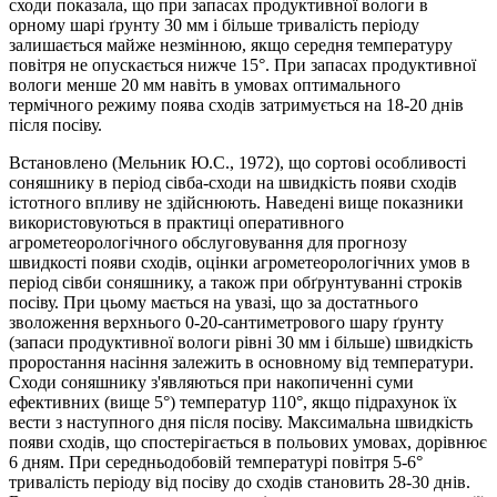
сходи показала, що при запасах продуктивної вологи в
орному шарі ґрунту 30 мм і більше тривалість періоду
залишається майже незмінною, якщо середня температуру
повітря не опускається нижче 15°. При запасах продуктивної
вологи менше 20 мм навіть в умовах оптимального
термічного режиму поява сходів затримується на 18-20 днів
після посіву.
Встановлено (Мельник Ю.С., 1972), що сортові особливості
соняшнику в період сівба-сходи на швидкість появи сходів
істотного впливу не здійснюють. Наведені вище показники
використовуються в практиці оперативного
агрометеорологічного обслуговування для прогнозу
швидкості появи сходів, оцінки агрометеорологічних умов в
період сівби соняшнику, а також при обґрунтуванні строків
посіву. При цьому мається на увазі, що за достатнього
зволоження верхнього 0-20-сантиметрового шару ґрунту
(запаси продуктивної вологи рівні 30 мм і більше) швидкість
проростання насіння залежить в основному від температури.
Сходи соняшнику з'являються при накопиченні суми
ефективних (вище 5°) температур 110°, якщо підрахунок їх
вести з наступного дня після посіву. Максимальна швидкість
появи сходів, що спостерігається в польових умовах, дорівнює
6 дням. При середньодобовій температурі повітря 5-6°
тривалість періоду від посіву до сходів становить 28-30 днів.