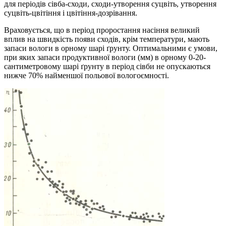
для періодів сівба-сходи, сходи-утворення суцвіть, утворення
суцвіть-цвітіння і цвітіння-дозрівання.
Враховується, що в період проростання насіння великий
вплив на швидкість появи сходів, крім температури, мають
запаси вологи в орному шарі ґрунту. Оптимальними є умови,
при яких запаси продуктивної вологи (мм) в орному 0-20-
сантиметровому шарі ґрунту в період сівби не опускаються
нижче 70% найменшої польової вологоємності.