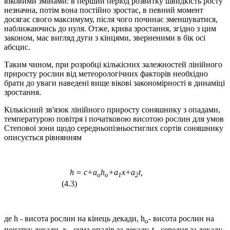
віковими змінами: в перший період розвитку швидкість росту
незначна, потім вона постійно зростає, в певний момент
досягає свого максимуму, після чого починає зменшуватися,
наближаючись до нуля. Отже, крива зростання, згідно з цим
законом, має вигляд дуги з кінцями, зверненими в бік осі
абсцис.
Таким чином, при розробці кількісних залежностей лінійного
приросту рослин від метеорологічних факторів необхідно
брати до уваги наведені вище вікові закономірності в динаміці
зростання.
Кількісний зв'язок лінійного приросту соняшнику з опадами,
температурою повітря і початковою висотою рослин для умов
Степової зони щодо середньопізньостиглих сортів соняшнику
описується рівнянням
h = c+a
h
+a
x+a
t,
o
o
1
2
(4.3)
де h - висота рослин на кінець декади, h
- висота рослин на
о
початку декади, х - сума опадів за декаду, t - середня за декаду