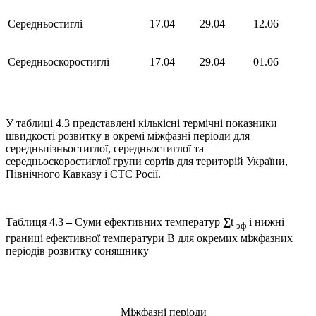
Середньостиглі
17.04
29.04
12.06
Середньоскоростиглі
17.04
29.04
01.06
У таблиці 4.3 представлені кількісні термічні показники
швидкості розвитку в окремі міжфазні періоди для
середньпізньостиглої, середньостиглої та
середньоскоростиглої групи сортів для територій України,
Північного Кавказу і ЄТС Росії.
Таблиця 4.3
–
Суми ефективних температур
∑
t
і нижні
эф
границі ефективної температури В для окремих міжфазних
періодів розвитку соняшнику
Міжфазні періоди