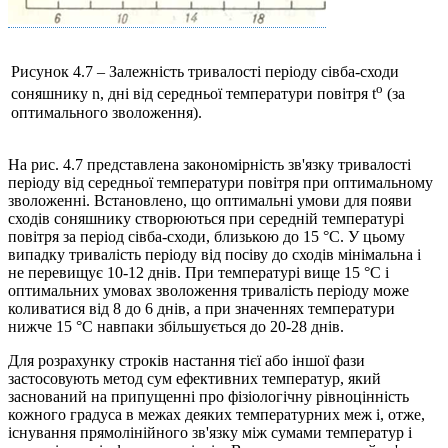
Рисунок 4.7 – Залежність тривалості періоду сівба-сходи
o
соняшнику n, дні від середньої температури повітря t
(за
оптимального зволоження).
На рис. 4.7 представлена закономірність зв'язку тривалості
періоду від середньої температури повітря при оптимальному
зволоженні. Встановлено, що оптимальні умови для появи
сходів соняшнику створюються при середній температурі
повітря за період сівба-сходи, близькою до 15 °C. У цьому
випадку тривалість періоду від посіву до сходів мінімальна і
не перевищує 10-12 днів. При температурі вище 15 °C і
оптимальних умовах зволоження тривалість періоду може
коливатися від 8 до 6 днів, а при значеннях температури
нижче 15 °C навпаки збільшується до 20-28 днів.
Для розрахунку строків настання тієї або іншої фази
застосовують метод сум ефективних температур, який
заснований на припущенні про фізіологічну рівноцінність
кожного градуса в межах деяких температурних меж і, отже,
існування прямолінійного зв'язку між сумами температур і