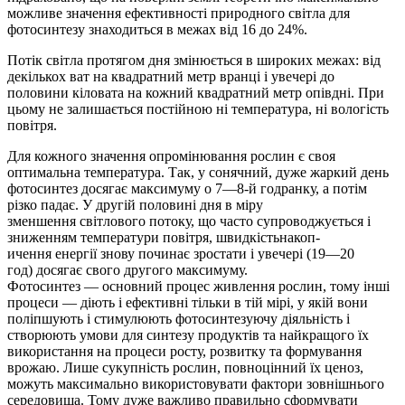
можливе значення ефективності природного світла для
фотосинтезу знаходиться в межах від 16 до 24%.
Потік світла протягом дня змінюється в широких межах: від
декількох ват на квадратний метр вранці і увечері до
половини кіловата на кожний квадрат­ний метр опівдні. При
цьому не залишається постійною ні температура, ні вологість
повітря.
Для кожного значення опромінювання рослин є своя
оптимальна температура. Так, у сонячний, дуже жаркий день
фотосинтез досягає максимуму о 7—8-й годранку, а потім
різко падає. У другій половині дня в міру
зменшення світлового потоку, що час­то супроводжується і
зни­женням температури по­вітря, швидкістьнакоп­
ичення енергії знову починає зростати і увечері (19—20
год) досягає свого другого максимуму.
Фотосинтез — основний процес живлення рослин, тому інші
процеси — діють і ефективні тільки в тій мірі, у якій вони
поліпшують і стимулюють фотосинтезуючу діяльність і
створюють умови для синтезу продуктів та найкращого їх
використання на процеси росту, розвитку та формування
врожаю. Лише сукупність рослин, повноцінний їх ценоз,
можуть максимально використовувати фактори зовнішньо­го
середовища. Тому дуже важливо правильно сформува­ти