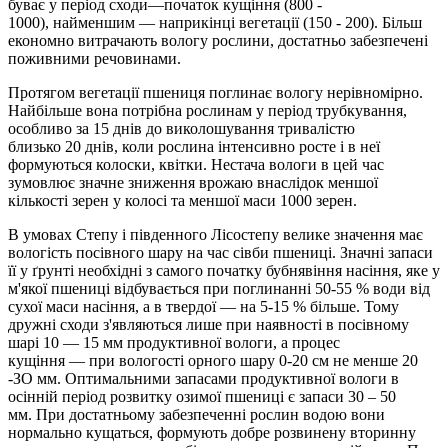
буває у період схо­ди—початок кущіння (800 -
1000), найменшим — наприкінці ве­гетації (150 - 200). Більш
економно витрачають вологу рослини, до­статньо забезпечені
поживними речовинами.
Протягом вегетації пшениця поглинає вологу нерівномірно.
Найбільше вона потрібна рослинам у період трубкування,
особливо за 15 днів до виколошування тривалістю
близько 20 днів, коли рослина інтенсивно росте і в неї
формуються колоски, квітки. Не­стача вологи в цей час
зумовлює значне зниження врожаю внаслі­док меншої
кількості зерен у колосі та меншої маси 1000 зерен.
В умовах Степу і південного Лісостепу велике значення має
во­логість посівного шару на час сівби пшениці. Значні запаси
її у ґру­нті необхідні з самого початку бубнявіння насіння, яке у
м'якої пшениці відбувається при поглинанні 50-55 % води від
сухої маси насіння, а в твердої — на 5-15 % більше. Тому
дружні сходи з'являються лише при наявності в посівному
шарі 10 — 15 мм про­дуктивної вологи, а процес
кущіння — при вологості орного шару 0-20 см не менше 20
-ЗО мм. Оптимальними запасами продуктивної вологи в
осінній період розвитку озимої пшениці є запаси 30 – 50
мм. При достатньому забезпеченні рос­лин водою вони
нормально кущаться, формують добре розвинену вторинну