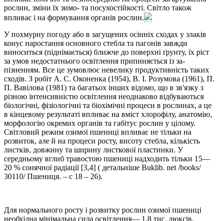
рослин, зміни їх зимо- та посухостійкості. Світло також
впливає і на формування органів рослин.
У похмурну погоду або в загущених осінніх сходах у злаків
конус наростання основного стебла та пагонів завж­ди
виноситься (піднімається) ближче до поверхні ґрунту, їх ріст
за умов недостатнього освітлення припиняється із за­
пізненням. Все це зумовлює невелику продуктивність та­ких
сходів. З робіт А. С. Оконенка (1954), В. І. Розумова (1961), П.
П. Вавілова (1981) та багатьох інших відомо, що в зв'язку з
різною інтенсивністю освітлення неоднаково відбуваються
біологічні, фізіологічні та біохімічні процеси в рослинах, а це
в кінцевому результаті впливає на вміст хлорофілу, анатомію,
морфологію окремих органів та га­бітус рослин у цілому.
Світловий режим озимої пшениці впливає не тільки на
розвиток, але й на процеси росту, ви­соту стебла, кількість
листків, довжину та ширину листко­вої пластинки. У
середньому вглиб травостою пшениці над­ходить тільки 15—
20 % сонячної радіації [3,4] ( детальніше Buklib. net /books/
30110/ Пшениця. – с 18 – 26).
Для нормального росту і розвитку рослин озимої пше­ниці
необхідна мінімальна сила освітлення— 1,8 тис. люк­сів.