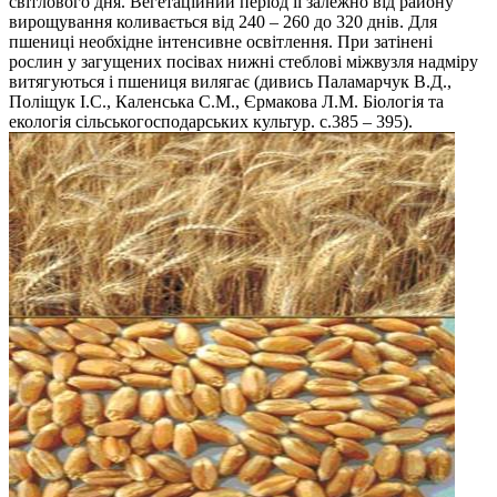
світлового дня. Вегетаційний період її залежно від району
вирощування коливається від 240 – 260 до 320 днів. Для
пшениці необхідне інтенсивне освітлення. При затінені
рослин у загущених посівах нижні стеблові міжвузля надміру
витягуються і пшениця вилягає (дивись Паламарчук В.Д.,
Поліщук І.С., Каленська С.М., Єрмакова Л.М. Біологія та
екологія сільськогосподарських культур. с.385 – 395).