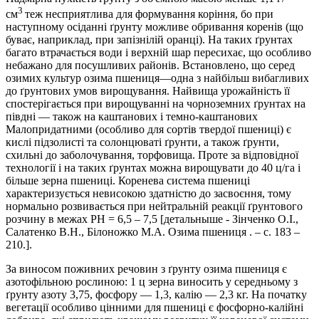
3
см
теж несприятлива для формування коріння, бо при
наступному осіданні ґрунту можливе обривання коренів (що
буває, наприклад, при запізнілій оранці). На таких ґрунтах
багато втрачається води і верхній шар пересихає, що особливо
небажано для посушливих районів. Встановлено, що серед
озимих культур озима пшениця—одна з найбільш вибагливих
до ґрунтових умов вирощування. Найвища урожайність її
спостерігається при вирощуванні на чорноземних ґрунтах на
півдні — також на каштанових і темно-каштанових
Малопридатними (особливо для сортів твердої пшениці) є
кислі підзо­листі та солонцюваті ґрунти, а також ґрунти,
схильні до заболочу­вання, торфовища. Проте за відповідної
технології і на таких ґрун­тах можна вирощувати до 40 ц/га і
більше зерна пшениці. Коренева система пшениці
характеризується невисокою здатністю до засвоєння, тому
нормально розвивається при нейтральній реакції ґрунтового
розчину в межах РН = 6,5 – 7,5 [детальныше - Зінченко О.І.,
Салатенко В.Н., Білоножко М.А. Озима пшениця . – с. 183 –
210.].
За виносом поживних речовин з ґрунту озима пшениця є
азотофільною рослиною: 1 ц зерна виносить у середньому з
ґрунту азоту 3,75, фосфору — 1,3, калію — 2,3 кг. На початку
вегетації особливо цінними для пшениці є фосфорно-калійні