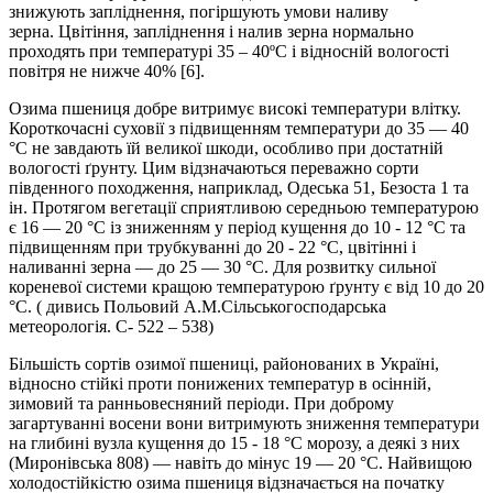
знижують запліднення, погіршують умови наливу
зерна. Цвітіння, запліднення і налив зерна нормально
проходять при температурі 35 – 40ºС і відносній вологості
повітря не нижче 40% [6].
Озима пшениця добре витримує високі температури влітку.
Короткочасні суховії з підвищенням температури до 35 — 40
°С не за­вдають їй великої шкоди, особливо при достатній
вологості ґрунту. Цим відзначаються переважно сорти
південного походження, на­приклад, Одеська 51, Безоста 1 та
ін. Протягом вегетації сприятли­вою середньою температурою
є 16 — 20 °С із зниженням у період ку­щення до 10 - 12 °С та
підвищенням при трубкуванні до 20 - 22 °С, цвітінні і
наливанні зерна — до 25 — 30 °С. Для розвитку сильної
кореневої системи кращою температурою ґрунту є від 10 до 20
°С. ( дивись Польовий А.М.Сільськогосподарська
метеорологія. С- 522 – 538)
Більшість сортів озимої пшениці, районова­них в Україні,
відносно стійкі проти понижених температур в осін­ній,
зимовий та ранньовесняний періоди. При доброму
загартуванні восени вони витримують зниження температури
на глибині вузла кущення до 15 - 18 °С морозу, а деякі з них
(Миронівська 808) — навіть до мінус 19 — 20 °С. Найвищою
холодостійкістю озима пшени­ця відзначається на початку