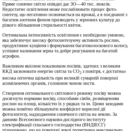
Пряме сонячне світло опівдні дає ЗО—40 тис. люксів.
Недостатнє освітлення може послаблювати процес фото­
синтезу, що негативно позначається на врожаї, а в поєднанні з
багатим азотним фоном призводить у зернових культур до
різкого збільшення стерильності квіток.
Оптимальна інтенсивність освітлення є необхідною умо­вою,
яка забезпечує високу фотосинтезуючу активність рос­лин,
продуктивне кущіння і формування багатоколосково­го колосу,
успішне наливання зерна та добре реагування на багатий
агрофон.
Важливим якісним показником посівів, здатних з вели­ким
ККД засвоювати енергію світла та СО
з повіт­ря, є достатньо
2
висока оптична щільність при великій су­марній поверхні
асимілюючих органів, головним чином листя.
Створення оптимального світлового ре­жиму посіву можна
досягнути нормами висіву, способами сівби, розміщенням
рослин на площі, кількістю їх у рядках та ін. Цими заходами
можна помітно збільшувати коефі­цієнт корисної дії
фотосинтезу, надходження сонячного світла на землю. За
даними Всесоюзного науково-дослід­ного інституту
електрифікації сільського господарства (ВНДІЕСГ)
підраховано, що на поверхні землі теоретично максимально