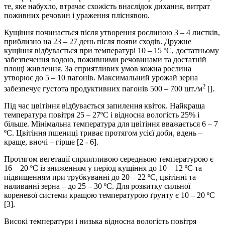
те, яке набухло, втрачає схожість внаслідок дихання, витрат
поживних речовин і ураження пліснявою.
Кущіння починається після утворення рослиною 3 – 4 листків,
приблизно на 23 – 27 день після появи сходів. Дружне
кущіння відбувається при температурі 10 – 15 ºС, достатньому
забезпечення водою, поживними речовинами та достатній
площі живлення. За сприятливих умов кожна рослина
утворює до 5 – 10 пагонів. Максимальний урожай зерна
2
забезпечує густота продуктивних пагонів 500 – 700 шт./м
[].
Під час цвітіння відбувається запилення квіток. Найкраща
температура повітря 25 – 27ºС і відносна вологість 25% і
більше. Мінімальна температура для цвітіння вважається 6 – 7
ºС. Цвітіння пшениці триває протягом усієї доби, вдень –
краще, вночі – гірше [2 - 6].
Протягом вегетації сприятливою середньою температурою є
16 – 20 ºС із зниженням у період кущіння до 10 – 12 ºС та
підвищенням при трубкуванні до 20 – 22 ºС, цвітінні та
наливанні зерна – до 25 – 30 ºС. Для розвитку сильної
кореневої системи кращою температурою ґрунту є 10 – 20 ºС
[3].
Високі температури і низька відносна вологість повітря