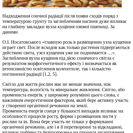
Надходження сончної радіації після появи сходів поряд з
температурою грунту та заглибленням насіння дуже впливає
на глибину закладки вузла кущіння озимої пшениці. За
даними
О.І. Носатовського «главную роль в размещении узла кущення
играет свет. После всходов как только растения підвергаються
действию света, узел кущення уже не поднимается …».
Заглиблення вузла кущіння під дією сонячного світла є
результатом морфогенетичного ефекту і визначається як
інтенсивністю освітлення колеоптиле, так і кількістю
поглиненої радіації [1,2, 5].
Світло
для життя рослин має не менше зна­чення, ніж
температура, вологість та мінеральне живлення. Світло, або
промениста енергія, у широкому розумінні цього слова, є
важливим енергетичним фактором, який бе­ре активну участь
у створенні органічної речовини на землі.
Промениста енергія сонця у більшості випадків впливає на
особливості процесів росту, форми і розміщення листя у
рослин та ін. Вона бере участь не тільки у формуванні
органічної речовини, але і в її перетворенні та відкладанні,
впливає побічно та безпосередньо на процеси загартування