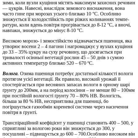
зими, коли вузли кущіння містять ма­ксимум захисних речовин
— цукрів. Навесні, внаслідок зимового виснаження, вона
часто гине при морозах усього близько 10 °С. Осо­бливо
знижується її холодостійкість при різких коливаннях темпе­
ратури, коли вдень повітря прогрівається до 8-12 °С, а вночі,
на­впаки, знижується до мінус 8-10 °С.
Високою морозо- і зимостійкістю відзначається пшениця, яка
утворює восени 2 – 4 пагони і нагромаджує у вузлах кущіння
до 33 – 35% цукру на суху речовину, що досягається при
тривалості осінньої вегетації рослин 45 – 50 днів з сумою
активних температур близько 520 – 670 ºС.
Волога
.
Озима пшениця потребує достатньої кількості вологи
протягом усієї вегетації. Як правило, високий урожай її
спостерігається при весняних запасах вологи в орному шарі
ґрунту до 200мм, а на період колосіння – не менше 80 – 100мм
при постійній вологості ґрунту 70 – 80% НВ. Вологість,
більша за 80 % НВ, несприятлива для пшениці, бо
погіршується газообмін кореневої системи через насичення
повітря в ґрунті.
Транспіраційний коефіцієнт у пшениці становить 400 – 500, у
сприятливі за вологою роки він знижується до 300, у
посушливі – підвищується до 600 – 700.Особливо високим він