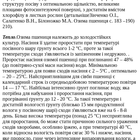
структуру посіву з оптимальною щільністю, великими
площами фотосинтезуючої поверхні, з достатнім вмістом
хлорофілу в листках рослин (детальнішеЗінченко О.І.,
Салатенко В.Н., Білоножко М.А. Озима пшениця с. 183 –190)
210).
Тепло
.Озима пшениця належить до холодостійких
культур. На­сіння її здатне проростати при температурі
посівного шару ґрунту всього 1-2 °С, проте за такої
температури сходи з'являються із за­пізненням і недружно. .
Проростає насіння озимої пшениці при поглинанні 47 – 48%
(до повітряно-сухої маси насіння) води. Мінімальною
температурою для появи сходів насіння є 2 – 5ºС , оптимально
– 20 – 25ºС. Найсприятливішим для сівби пшениці є
календарний строк із середньодобовою температу­рою повітря
14 — 17 °С. Найбільш інтенсивно ґрунт поглинає воду, яка
потрібна для набухання і проростання насіння, при
прогріванні ґрунту до 12 - 20 °С. За такої температури і
достатній вологості ґру­нту (близько 15 мм продуктивної
вологи у посівному шарі) сходи з'являються вже на 6 - 8-й
день. Більш висока температура (понад 25 °С) несприятлива
для проростання, бо може стати причиною си­льного ураження
сходів хворобами, особливо іржею, а при темпе­ратурі 40 °С,
коли відносна вологість повітря сягає 30 % і нижче, насіння,
яке проросло, гине через інтенсивне випаровування воло­ги, а