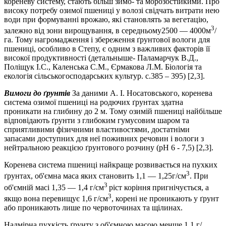
кореневу систему, стають більш зимо- та морозостійкими. Про
високу потребу озимої пшениці у волозі свідчать витрати нею
води при формуванні врожаю, які становлять за вегетацію,
3
залежно від зони вирощування, в середньому2500 — 4000м
/
га. Тому нагро­мадження і збереження ґрунтової вологи для
пшениці, особливо в Степу, є одним з важливих факторів її
високої продуктивності (детальныше- Паламарчук В.Д.,
Поліщук І.С., Каленська С.М., Єрмакова Л.М. Біологія та
екологія сільськогосподарських культур. с.385 – 395) [2,3].
Вимоги до ґрунтів
За даними А. І. Носатовського, коренева
си­стема озимої пшениці на родючих ґрунтах здатна
проникати на глибину до 2 м. Тому озимій пшениці найбільше
відповідають ґрун­ти з глибоким гумусовим шаром та
сприятливими фізичними влас­тивостями, достатніми
запасами доступних для неї поживних речо­вин і вологи з
нейтральною реакцією ґрунтового розчину (рН 6 - 7,5) [2,3].
Коренева система пшениці найкраще розвивається на пухких
3
ґрунтах, об'ємна маса яких становить 1,1 — 1,25г/см
. При
3
об'ємній масі 1,35 — 1,4 г/см
ріст коріння пригнічується, а
3
якщо вона пере­вищує 1,6 г/см
, корені не проникають у ґрунт
або проникають лише по червоточинах та щілинах.
Надмірна пухкість ґрунту з об'ємною масою менше 1,1 г/