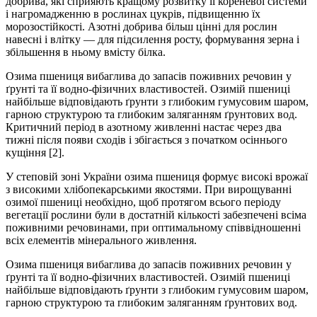
добрива, які сприяють кращому розвитку її кореневої системи
і нагромадженню в рослинах цукрів, підвищенню їх
морозостійкості. Азотні добрива більш цінні для рослин
навесні і влітку — для підсилення росту, формування зерна і
збільшення в ньому вмісту білка.
Озима пшениця вибаглива до запасів поживних речовин у
ґрунті та її водно-фізичних властивостей. Озимій пшениці
найбільше відповідають ґрунти з глибоким гумусовим шаром,
гарною структурою та глибоким заляганням ґрунтових вод.
Критичний період в азотному живленні настає через два
тижні після появи сходів і збігається з початком осіннього
кущіння [2].
У степовій зоні України озима пшениця формує високі врожаї
з високими хлібопекарськими якостями. При вирощуванні
озимої пшениці необхідно, щоб протягом всього періоду
вегетації рослини були в достатній кількості забезпечені всіма
поживними речовинами, при оптимальному співвідношенні
всіх елементів мінерального живлення.
Озима пшениця вибаглива до запасів поживних речовин у
ґрунті та її водно-фізичних властивостей. Озимій пшениці
найбільше відповідають ґрунти з глибоким гумусовим шаром,
гарною структурою та глибоким заляганням ґрунтових вод.