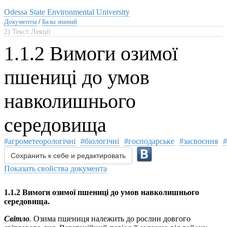
Odessa State Environmental University
Документы
/
Базы знаний
2) Текст Лекції
1.1.2 Вимоги озимої
пшениці до умов
навколишнього
середовища
#агрометеорологічні
#біологічні
#господарське
#засвоєння
#
Сохранить к себе и редактировать
Показать свойства документа
1.1.2 Вимоги озимої пшениці до умов навколишнього
середовища.
Світло
.
Озима пшениця належить до рослин довгого