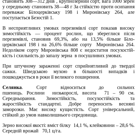
становить 308—312 днів , крупнозерний сорт, вага 1000 зерен
у середньому становить 38—48 г За стійкістю проти осипання
переважає Білоцерківську 198 і Миронівську 264, але
поступається Безостій 1.
В несприятливих умовах перезимівлі сорт по­казав високу
зимостійкість — процент рослин, що збереглися після
перезимівлі, становив 69,3%, або на 13,5% більше Біло­
церківської 198 і на 26,6% більше сорту Миронівська 264.
Недоліком сорту Миронівська 808 є недостатня посухостій­
кість і схильність до запалу зерна в посушливих умовах.
При штучному зараженні сорт сприйнят­ливий до твердої
сажки. Шведською мухою в більшості випадків і
пошкоджується в роки її великого поширення.
Селянка
.
Сорт відноситься до сильних
пшениць.
Рослини низькорослі, висота 71 – 90 см.
Середньорання. Зимостійкість, посухостійкість та
жаростійкість стандартні. Добре переносить весняні
заморозки. Має високу кущистість. Сорт універсальний,
стійкий до умов навколишнього середовища.
Зерно високої якості: вміст білку 14,1 %, клейковини – 28,6 %.
Середній врожай 70,1 ц/га.