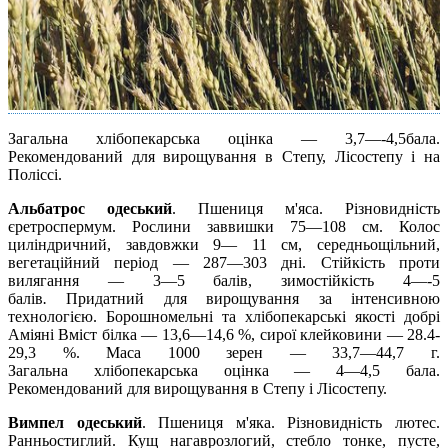
Загальна хлібопекарська оцінка — 3,7—-4,5бала.
Рекомендований для вирощування в Степу, Лісостепу і на
Поліссі.
Альбатрос одеський
.
Пшениця м'яса. Різновидність
єретроспермум. Рослини заввишки 75—108 см. Колос
циліндричний, завдовжки 9— 11 см, середньощільний,
вегетаційний період — 287—303 дні. Стійкість проти
вилягання — 3—5 балів, зимостійкість 4—-5
балів
.
Придатний для вирощування за інтенсивною
технологією. Борошномельні та хлібопекарські якості добрі
Аміяні Вміст білка — 13,6—14,6 %, сирої клейковини — 28.4-
29,3 %. Маса 1000 зерен — 33,7—44,7 г.
Загальна хлібопекарська оцінка — 4—4,5 бала.
Рекомендований для вирощування в Степу і Лісостепу.
Вимпел одеський
.
Пшениця м'яка. Різновидність лютес.
Ранньостиглий. Кущ нагаврозлогий, стебло тонке, пусте,