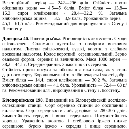
Вегетаційний період — 242—296 днів. Стійкість проти
обсипання зерна — 4,5—5 балів. Вміст білка — 13,8—
15,3, сирої клейковини - 28,4—32,2 %. Загальна
хлібопекарська оцінка — 3,5—3,9 бала. Урожайність зерна —
45,1—61,5 ц/га. Рекомендований для вирощування в Степу і
Лісостепу.
Донецька 46
.
Пшениця м'яка. Різновидність лютесценс. Сходи
світло-зелені. Соломина пустотіла з помірним воско­вим
нальотом. Листки світло-зелені, вузькі, короткі з слаб­ким
восковим нальотом. Колос короткий, середньощільний. Зерно
овальної форми, середнє за величиною. Маса 1000 зе­рен —
38,2—44,1 г. Середньоранній. Зимостійкість середня.
Стійкість проти посухи та обсипання така сама, як у стан­
дартного сорту. Борошномельні та хлібопекарські якості добрі.
Вміст білка — 14,4, сирої клейковини — 30,2 %. Загальна
хлібопекарська оцінка — 4,1 бала. Урожайність — 52,4— 63 ц/
га. Рекомендований для , вирощування в Степу і Лісостепу.
Білоцерківська 198
. Виведений на Білоцерківській дослідно-
селекційній станції. Сорт середньо стійкий до обсипання і
вилягання. Сорт середньостиглий, дозріває за 280-305 днів.
Зимостійкість середня і вище середньою. Посухостійкість
хороша. Ураженість жовтою і стебловою іржею нижче
середньою, бурою іржею - середня і вище середньою,