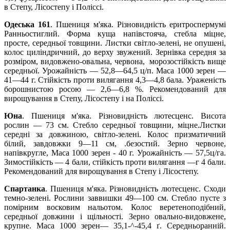
в Степу, Лісостепу і Поліссі.
Одеська 161
.
Пшениця м'яка. Різновидність еритроспермумі
Ранньостиглий. Форма куща напівстояча, стебла міцне,
просте, середньої товщини. Листки світло-зелені, не опушені,
колос циліндричний, до верху звужений. Зернівка середня за
розміром, видовжено-овальна, червона, морозостійкість вище
середньої. Урожайність — 52,8—64,5 ц/п. Маса 1000 зерен —
41—44 г. Стійкість проти вилягання 4,3—4,8 бала. Ураженість
борошнистою росою — 2,6—6,8 %. Рекомендований для
вирощування в Степу, Лісостепу і на Поліссі.
Юна
.
Пшениця м'яка. Різновидність лютесценс. Висота
рослин — 73
см. Стебло середньої товщини, міцне.Листки
середні за довжиною, світло-зелені. Колос призматичний
білий, завдовжки 9—11 см, .безостий. Зерно червоне,
напівкругле, Маса 1000 зерен - 40 г. Урожайність — 57,5ц/га.
Зимостійкість — 4 бали, стійкість проти вилягання —г 4 бали.
Рекомендований для вирощування в Степу і Лісостепу.
Спартанка
. Пшениця м'яка. Різновидність лютесценс. Сходи
темно-зелені. Рослини
заввишки 49—100 см. Стебло пусте з
помірним восковим нальотом. Колос веретеноподібний,
середньої довжини і щільності. Зерно овально-видовжене,
крупне. Маса 1000 зерен— 35,1-^-45,4 ґ. Середньоранній.