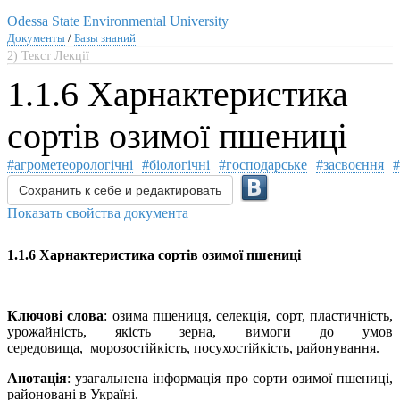
Odessa State Environmental University
Документы
/
Базы знаний
2) Текст Лекції
1.1.6 Харнактеристика
сортів озимої пшениці
#агрометеорологічні
#біологічні
#господарське
#засвоєння
#
Сохранить к себе и редактировать
Показать свойства документа
1.1.6 Харнактеристика сортів озимої пшениці
Ключові слова
: озима пшениця, селекція, сорт, пластичність,
урожайність, якість зерна, вимоги до умов
середовища, морозостійкість, посухостійкість, районування.
Анотація
: узагальнена інформація про сорти озимої пшениці,
районовані в Україні.