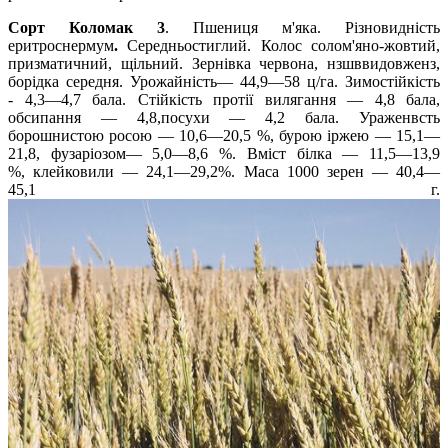
Сорт Коломак 3
.
Пшениця м'яка. Різновидність
еритроснермум
.
Середньостиглий. Колос солом'яно-жовтий,
призматичний, щільний. Зернівка червона, нзшввидовженз,
борідка середня. Урожайність— 44,9—58 ц/га. Зимостійкість
- 4,3—4,7 бала. Стійкість протії вилягання — 4,8 бала,
обсипання — 4,8,посухи — 4,2 бала. Ураженвсть
борошнистою росою — 10,6—20,5 %, бурою іржею — 15,1—
21,8, фузаріозом— 5,0—8,6 %. Вміст білка — 11,5—13,9
%, клейковили — 24,1—29,2%. Маса 1000 зерен — 40,4—
45,1 г.