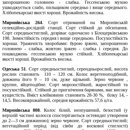
запорошеною головнею - слабка. Гессенською мухою
ушкоджується слабо, пильщиком середньо і вище середнього.
Хлібопекарські якості хороші. Врожайність висока.
Миронівська 264
. Сорт отриманий на Миронівській
селекційно-дослідній станції. Сорт стійкий до обсипання.
Сорт середньостиглий, дозріває одночасно з Білоцерківською
198. Зимостійкість середня і вище середньою. Посухостійкість
хороша. Ураженість хворобами: бурою іржею, запорошеною
головнею - слабка, жовтою іржею - слабка і середня. До
пошкоджень гессенською мухою стійкий. Хлібопекарські
якості хороші. Врожайність висока.
Одеська 51
.
Сорт середньостиглий, серендньорослий, висота
рослин становить 110 – 120 см. Колос веретеноподібний,
довжина його 9 – 10 см, дуже щільний. Зерно червоне ,
крупне, яйцеподібне. Сорт морозостійкий, жаростійкий та
посухостійкий. Стійкий до пригнічення барянами, має високу
кущистість. Вміст клейковини становить 28-30 %, білку 14, -
14,5. Високоврожайний, середня врожайність 57,6 ц/га.
Миронівська 808
. Колос білий, неопушений, безостий (у
верхній частині колосся спостерігають­ся остевидні утворення
до 2—3 см довжиною); зерно червоне. Сорт середньостиглий;
вегетаційний період (від сівби до вос­кової стиглості)