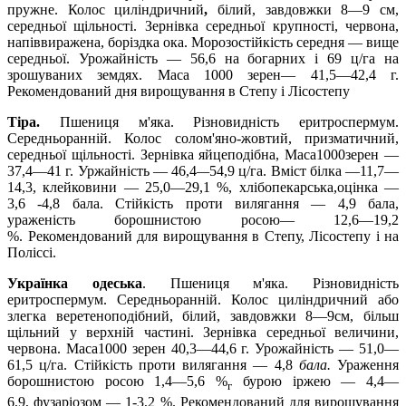
пружне. Колос циліндричний
,
білий, завдовжки 8—9 см,
середньої щільності. Зернівка середньої крупності, червона,
напіввиражена, боріздка ока. Морозостійкість середня — вище
середньої. Урожайність — 56,6 на богарних і 69 ц/га на
зрошуваних земдях. Маса 1000 зерен— 41,5—42,4 г.
Рекомендований дня вирощування в Степу і Лісостепу
Тіра.
Пшениця м'яка. Різновидність еритроспермум.
Середньоранній. Колос coлом'яно-жовтий, призматичний,
середньої щільності. Зернівка яйцеподібна, Маса1000зерен —
37,4—41 г. Уржайність — 46,4
—
54,9 ц/га. Вміст білка —11,7—
14,3, клейковини — 25,0—29,1 %, хлібопекарська,оцінка —
3,6 -4,8 бала. Стійкість проти вилягання — 4,9 бала,
ураженість борошнистою росою— 12,6—19,2
%. Рекомендований для вирощування в Степу, Лісостепу і на
Поліссі.
Українка одеська
.
Пшениця м'яка. Різновидність
еритроспермум. Середньоранній. Колос циліндричний або
злегка веретеноподібний, білий, завдовжки 8—9см, більш
щільний у верхній частині. Зернівка середньої величини,
червона. Маса1000 зерен 40,3—44,6 г. Урожайність — 51,0—
61,5 ц/га. Стійкість проти вилягання — 4,8
бала.
Ураження
борошнистою росою 1,4—5,6 %
бурою іржею — 4,4—
г
6,9, фузаріозом — 1-3,2 %. Рекомендований для вирощування