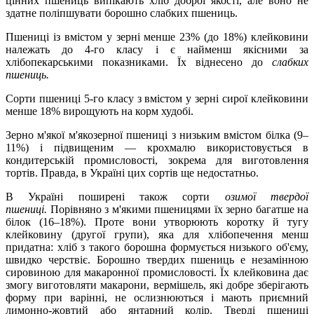
цінних пшениць випікають хліб доброї якості, але воно не
здатне поліпшувати борошно слабких пшениць.
Пшениці із вмістом у зерні менше 23% (до 18%) клейковини
належать до 4-го класу і є найменш якісними за
хлібопекарськими показниками. Їх віднесено до
слабких
пшениць.
Сорти пшениці 5-го класу з вмістом у зерні сирої клейковини
менше 18% вирощують на корм худобі.
Зерно м'якої м'якозерної пшениці з низьким вмістом білка (9–
11%) і підвищеним — крохмалю використовується в
кондитерській промисловості, зокрема для виготовлення
тортів. Правда, в Україні цих сортів ще недостатньо.
В Україні поширені також сорти
озимої твердої
пшениці.
Порівняно з м'якими пшеницями їх зерно багатше на
білок (16–18%). Проте вони утворюють коротку й тугу
клейковину (другої групи), яка для хлібопечення менш
придатна: хліб з такого борошна формується низького об'єму,
швидко черствіє. Борошно твердих пшениць е незамінною
сировиною для макаронної промисловості. Їх клейковина дає
змогу виготовляти макарони, вермішель, які добре зберігають
форму при варінні, не ослизнюються і мають приємний
лимонно-жовтий або янтарний колір. Тверді пшениці