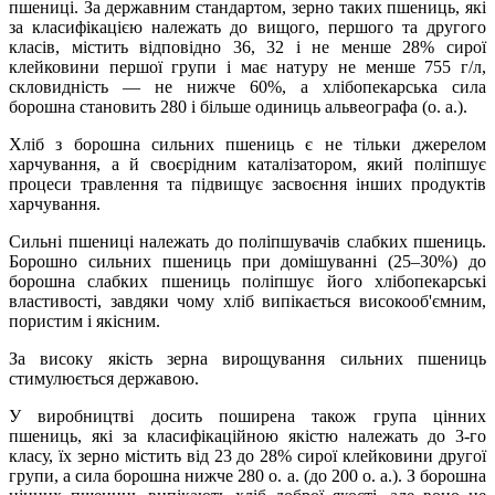
пшениці. За державним стандартом, зерно таких пшениць, які
за класифікацією належать до вищого, першого та другого
класів, містить відповідно 36, 32 і не менше 28% сирої
клейковини першої групи і має натуру не менше 755 г/л,
скловидність — не нижче 60%, а хлібопекарська сила
борошна становить 280 і більше одиниць альвеографа (о. а.).
Хліб з борошна сильних пшениць є не тільки джерелом
харчування, а й своєрідним каталізатором, який поліпшує
процеси травлення та підвищує засвоєння інших продуктів
харчування.
Сильні пшениці належать до поліпшувачів слабких пшениць.
Борошно сильних пшениць при домішуванні (25–30%) до
борошна слабких пшениць поліпшує його хлібопекарські
властивості, завдяки чому хліб випікається високооб'ємним,
пористим і якісним.
За високу якість зерна вирощування сильних пшениць
стимулюється державою.
У виробництві досить поширена також група цінних
пшениць, які за класифікаційною якістю належать до 3-го
класу, їх зерно містить від 23 до 28% сирої клейковини другої
групи, а сила борошна нижче 280 о. а. (до 200 о. а.). З борошна