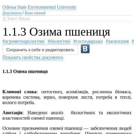
Odessa State Environmental University
Документы
/
Базы знаний
2) Текст Лекції
1.1.3 Озима пшениця
#агрометеорологічні
#біологічні
#господарське
#засвоєння
#
Сохранить к себе и редактировать
Показать свойства документа
1.1.3 Озима пшениця
Ключові слова
: онтогенез, асиміляція, рослинна біомаса,
коренева система, зерно, поверхня листя, потреба в теплі,
волого потреба.
Анотація
: Наведено аналіз біологічних та екологічних
властивостей озимої пшениці.
Основне призначення озимої пшениці — забезпечення людей
хлібом і хлібобулочними виробами. Цінність пшеничного