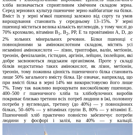
хліба визначається сприятливим хімічним складом зерна.
Серед зернових культур пшеничне зерно найбагатше на білки.
Вміст їх у зерні м'якої пшениці залежно від сорту та умов
вирощування становить у середньому 13–15%. У зерні
пшениці міститься велика кількість вуглеводів, у тому числі до
70% крохмалю, вітаміни В
, В
, РР, Е та провітаміни А, D, до
1
2
2% зольних мінеральних речовин. Білки пшениці є
повноцінними за амінокислотним складом, містять усі
незамінні амінокислоти — лізин, триптофан, валін, метіонін,
треонін, фенілаланін, гістидин, аргінін, лейцин, ізолейцин, які
добре засвоюються людським організмом. Проте у складі
білків недостатньо таких амінокислот, як лізин, метіонін,
треонін, тому поживна цінність пшеничного білка становить
лише 50% загального вмісту білка. Це означає, наприклад, що
при вмісті білка в зерні 14% ми використовуємо його лише
7%. Тому так важливо вирощувати високобілкову пшеницю.
400–500 г пшеничного хліба та хлібобулочних виробів
покриває близько третини всіх потреб людини в їжі, половину
потреби у вуглеводах, третину (до 40%) — у повноцінних
білках, 50–60% — у вітамінах групи В, 80% — у вітаміні Е.
Пшеничний хліб практично повністю забезпечує потреби
людини у фосфорі і залізі, на 40% — у кальції.