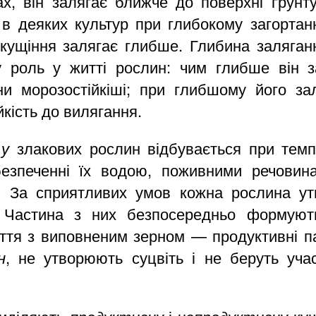
ах, він залягає ближче до поверхні ґрунт
 в деяких культур при глибокому загортанн
кущіння залягає глибше. Глибина заляган
у роль у житті рослин: чим глибше він 
ни морозостійкіші; при глибшому його за
йкість до вилягання.
 у
злакових рослин відбувається при темп
безпеченні їх водою, поживними речовина
. За сприятливих умов кожна рослина ут
. Частина з них безпосередньо формуют
ття з виповненим зерном — продуктивні п
н
, не утворюють суцвіть і не беруть уча