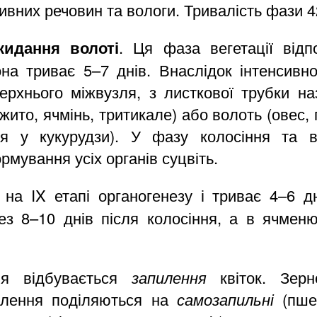
ивних речовин та вологи. Тривалість фази 4
кидання волоті
.
Ця фаза вегетації відпо
она триває 5–7 днів. Внаслідок інтенсивно
ерхнього міжвузля, з листкової трубки наз
жито, ячмінь, тритикале) або волоть (овес, п
ття у кукурудзи). У фазу колосіння та в
мування усіх органів суцвіть.
на IX етапі органогенезу і триває 4–6 д
ез 8–10 днів після колосіння, а в ячменю
ня відбувається
запилення
квіток. Зерн
илення поділяються на
самозапильні
(пшен