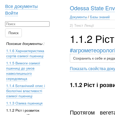
Все документы
Odessa State Envi
Войти
Документы
/
Базы знаний
2) Текст Лекції
Поиск
1.1.2 Ріс
Похожие документы :
#агрометеорологі
1.1.6 Харнактеристика
сортів озимої пшениці
Сохранить к себе и ред
1.1.5 Вимоги озимої
пшениці до умов
Показать свойства док
навколишнього
середовища
1.1.2 Ріст і роз
1.1.4 Ботанічний опис і
біологічні властивості
озимої пшениці
1.1.3 Озима пшениця
1.1.2 Ріст і розвиток
Протягом вегет