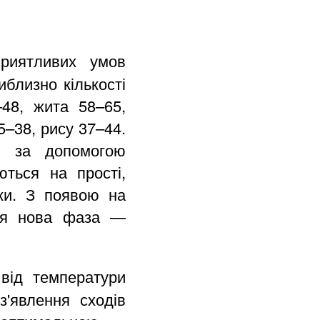
приятливих умов
иблизно кількості
–48, жита 58–65,
5–38, рису 37–44.
ім за допомогою
ються на прості,
тки. З появою на
ься нова фаза —
 від температури
'явлення сходів