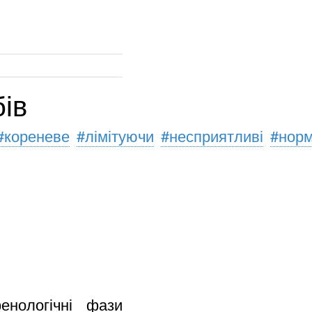
бів
#кореневе
#лімітуючи
#несприятливі
#нор
енологічні фази