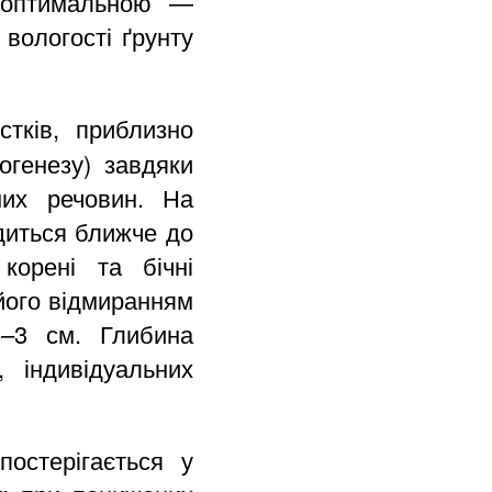
, оптимальною —
 вологості ґрунту
тків, приблизно
ногенезу) завдяки
них речовин. На
одиться ближче до
корені та бічні
його відмиранням
5–3 см. Глибина
 індивідуальних
остерігається у