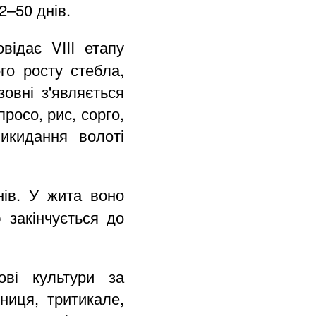
2–50 днів.
відає VIII етапу
го росту стебла,
овні з'являється
росо, рис, сорго,
икидання волоті
нів. У жита воно
 закінчується до
ові культури за
иця, тритикале,