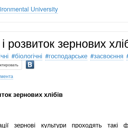
ronmental University
т і розвиток зернових хлі
чні
#біологічні
#господарське
#засвоєння
актировать
умента
виток зернових хлібів
ації зернові культури проходять такі
ф