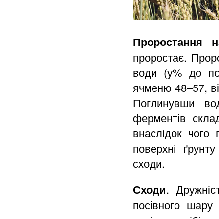
Проростання н
проростає. Проро
води (у% до пов
ячменю 48–57, ві
Поглинувши вод
ферментів склад
внаслідок чого 
поверхні ґрунт
сходи.
Сходи
. Дружніс
посівного шару