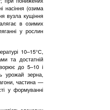
у; при понижених
і насіння (озима
ня вузла кущіння
залягає в озимих
ляганні у рослин
ературі 10–15°С,
ми та достатній
ворює до 5–10 і
ь урожай зерна,
агони, частина —
сті у формуванні