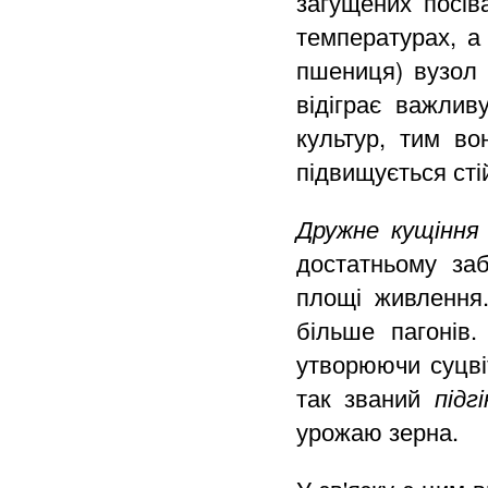
загущених посів
температурах, а
пшениця) вузол 
відіграє важлив
культур, тим во
підвищується сті
Дружне кущіння
достатньому за
площі живлення
більше пагонів
утворюючи суцві
так званий
підгі
урожаю зерна.