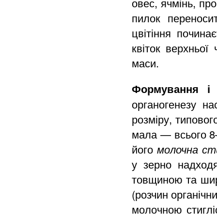
овес, ячмінь, про
пилок переноси
цвітіння почина
квіток верхньої
маси.
Формування і 
органогенезу н
розміру, типовог
мала — всього 8
його
молочна ст
у зерно надходя
товщиною та шир
(розчин органічни
молочною стигл