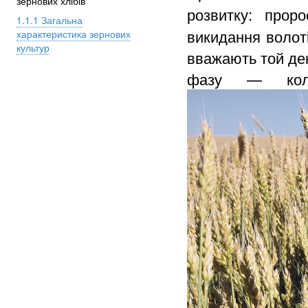
зернових хлібів
розвитку:
проро
1.1.1 Загальна
викидання волоті
характеристика зернових
культур
вважають той ден
фазу — коли