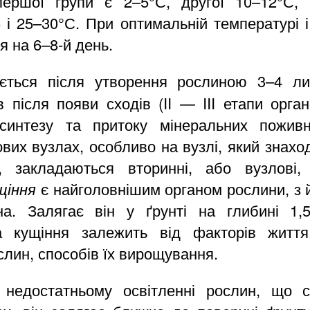
 першої групи є 2–5°С, другої 10–12°С
 і 25–30°С. При оптимальній температурі і
я на 6–8-й день.
ться після утворення рослиною 3–4 лис
 після появи сходів (II — III етапи орга
синтезу та притоку мінеральних пожив
вих вузлах, особливо на вузлі, який знах
у, закладаються вторинні, або вузлові, 
щіння
є найголовнішим органом рослини, з 
на. Залягає він у ґрунті на глибині 1,
а кущіння залежить від факторів життя,
лин, способів їх вирощування.
 недостатньому освітленні рослин, що сп