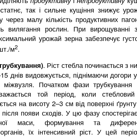
виділяють
продуктивну
і
непродуктивну
ку
статнє, так і сильне кущіння знижує урож
 через малу кількість продуктивних паго
ть вилягання рослин. При вирощуванні з
ксимальний урожай зерна забезпечує густ
2
шт./м
.
(трубкування)
.
Ріст стебла починається з н
15 днів видовжується, піднімаючи догори у
ні міжвузля. Початком фази трубкування 
вважається той період, коли стеблови
ється на висоту 2–3 см від поверхні ґрунт
 після появи сходів. У цю фазу спостеріга
вної маси, формування та диференц
органів, їх інтенсивний ріст. У цей пер