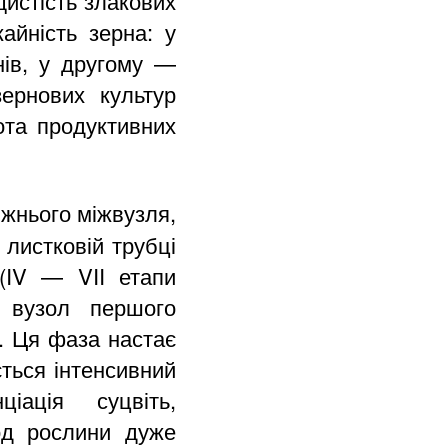
щистість злакових
айність зерна: у
нів, у другому —
ернових культур
ота продуктивних
ижнього міжвузля,
 листковій трубці
(IV — VII етапи
й вузол першого
у. Ця фаза настає
ється інтенсивний
іація суцвіть,
іод рослини дуже