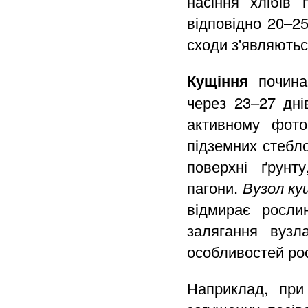
насіння хлібів
відповідно 20–25
сходи з'являютьс
Кущіння
починає
через 23–27 днів
активному фото
підземних стебло
поверхні ґрунт
пагони.
Вузол ку
відмирає росли
залягання вузл
особливостей рос
Наприклад, при