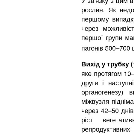
У зв'язку з цим 
рослин. Як недо
першому випадку
через можливіс
першої групи ма
пагонів 500–700 
Вихід у трубку 
яке протягом 10–
друге і наступ
органогенезу) 
міжвузля підніма
через 42–50 днів
ріст вегетати
репродуктивних 