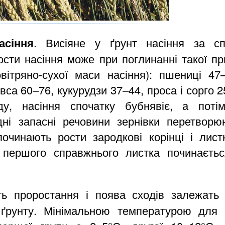
асіння
. Висіяне у ґрунт насіння за с
сти насіння може при поглинанні такої пр
ітряно-сухої маси насіння): пшениці 47
вса 60–76, кукурудзи 37–44, проса і сорго 2
у, насіння спочатку бубнявіє, а пот
ні запасні речовини зернівки перетворю
починають рости зародкові корінці і лис
у першого справжнього листка починаєт
ть проростання і поява сходів залежать
 ґрунту. Мінімальною температурою для з