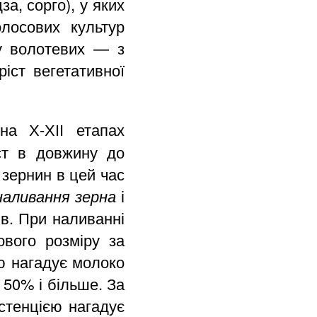
за, сорго), у яких
лосових культур
 у волотевих — з
іст вегетативної
на Х-ХІІ етапах
ст в довжину до
 зернин в цей час
наливання зерна
і
ів. При наливанні
ового розміру за
ю нагадує молоко
ь 50% і більше. За
стенцією нагадує