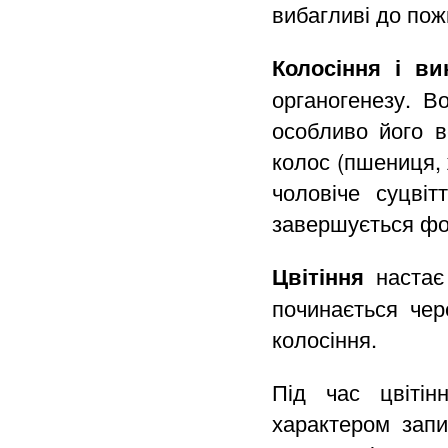
вибагливі до пож
Колосіння і ви
органогенезу. В
особливо його в
колос (пшениця, 
чоловіче суцві
завершується фор
Цвітіння
настає 
починається чер
колосіння.
Під час цвітін
характером зап