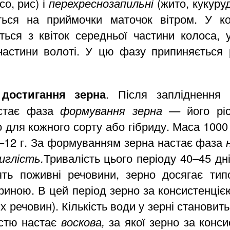
со, рис) і
перехреснозапильні
(жито, кукуруд
ться на приймочки маточок вітром. У ко
ється з квіток середньої частини колоса,
 частини волоті. У цю фазу припиняється р
достигання зерна
. Після запліднення 
астає фаза
формування зерна —
його рі
о для кожного сорту або гібриду. Маса 1000
–12 г. За формуванням зерна настає фаза
иглість.
Тривалість цього періоду 40–45 дн
ть поживні речовини, зерно досягає тип
иною. В цей період зерно за консистенціє
х речовин). Кількість води у зерні становит
істю настає
воскова,
за якої зерно за конси