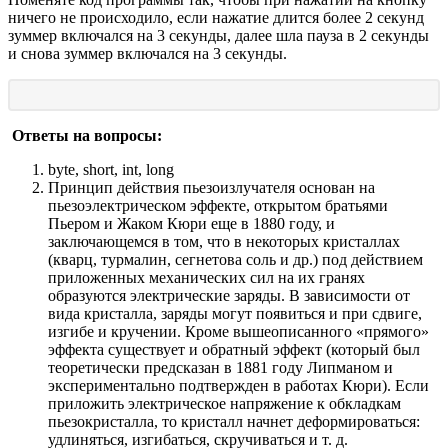
ничего не происходило, если нажатие длится более 2 секунд
зуммер включался на 3 секунды, далее шла пауза в 2 секунды
и снова зуммер включался на 3 секунды.
Ответы на вопросы:
byte, short, int, long
Принцип действия пьезоизлучателя основан на
пьезоэлектрическом эффекте, открытом братьями
Пьером и Жаком Кюри еще в 1880 году, и
заключающемся в том, что в некоторых кристаллах
(кварц, турмалин, сегнетова соль и др.) под действием
приложенных механических сил на их гранях
образуются электрические заряды. В зависимости от
вида кристалла, заряды могут появиться и при сдвиге,
изгибе и кручении. Кроме вышеописанного «прямого»
эффекта существует и обратный эффект (который был
теоретически предсказан в 1881 году Липманом и
экспериментально подтвержден в работах Кюри). Если
приложить электрическое напряжение к обкладкам
пьезокристалла, то кристалл начнет деформироваться:
удлиняться, изгибаться, скручиваться и т. д.