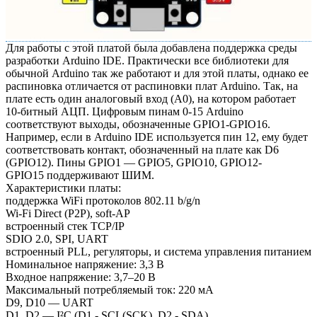
Для работы с этой платой была добавлена поддержка среды
разработки Arduino IDE. Практически все библиотеки для
обычной Arduino так же работают и для этой платы, однако ее
распиновка отличается от распиновки плат Arduino. Так, на
плате есть один аналоговый вход (A0), на котором работает
10-битный АЦП. Цифровым пинам 0-15 Arduino
соответствуют выходы, обозначенные GPIO1-GPIO16.
Например, если в Arduino IDE используется пин 12, ему будет
соответствовать контакт, обозначенный на плате как D6
(GPIO12). Пины GPIO1 — GPIO5, GPIO10, GPIO12-
GPIO15 поддерживают ШИМ.
Характеристики платы:
поддержка WiFi протоколов 802.11 b/g/n
Wi-Fi Direct (P2P), soft-AP
встроенный стек TCP/IP
SDIO 2.0, SPI, UART
встроенный PLL, регуляторы, и система управления питанием
Номинальное напряжение: 3,3 В
Входное напряжение: 3,7–20 В
Максимальный потребляемый ток: 220 мА
D9, D10 — UART
D1, D2 — I²C (D1 - SCL(SCK), D2 - SDA)