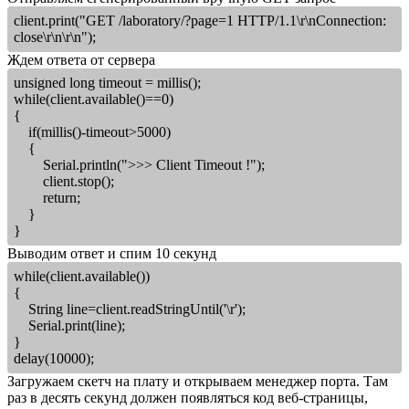
client.print("GET /laboratory/?page=1 HTTP/1.1\r\nConnection:
close\r\n\r\n");
Ждем ответа от сервера
unsigned long timeout = millis();
while(client.available()==0)
{
if(millis()-timeout>5000)
{
Serial.println(">>> Client Timeout !");
client.stop();
return;
}
}
Выводим ответ и спим 10 секунд
while(client.available())
{
String line=client.readStringUntil('\r');
Serial.print(line);
}
delay(10000);
Загружаем скетч на плату и открываем менеджер порта. Там
раз в десять секунд должен появляться код веб-страницы,