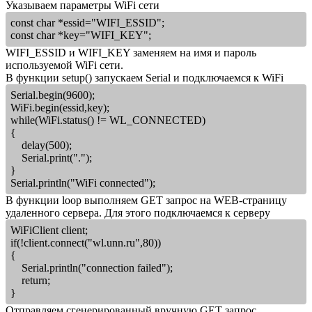
Указываем параметры WiFi сети
const char *essid="WIFI_ESSID";
const char *key="WIFI_KEY";
WIFI_ESSID и WIFI_KEY заменяем на имя и пароль
используемой WiFi сети.
В функции setup() запускаем Serial и подключаемся к WiFi
Serial.begin(9600);
WiFi.begin(essid,key);
while(WiFi.status() != WL_CONNECTED)
{
delay(500);
Serial.print(".");
}
Serial.println("WiFi connected");
В функции loop выполняем GET запрос на WEB-страницу
удаленного сервера. Для этого подключаемся к серверу
WiFiClient client;
if(!client.connect("wl.unn.ru",80))
{
Serial.println("connection failed");
return;
}
Отправляем сгенерированный вручную GET запрос